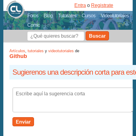
Entra
o
Registrate
Foros
Blog
Tutoriales
Cursos
Videotutoriales
Comic
Buscar
Artículos
,
tutoriales
y
videotutoriales
de
Github
Sugierenos una descripción corta para est
Enviar