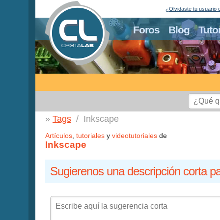
¿Olvidaste tu usuario 
Foros
Blog
Tuto
Tags
Inkscape
Artículos
,
tutoriales
y
videotutoriales
de
Inkscape
Sugierenos una descripción corta pa