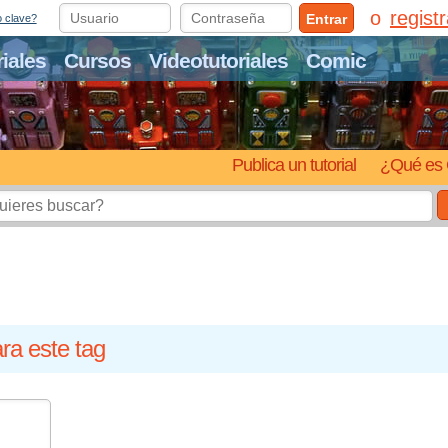
regist
Entrar
o clave?
riales
Cursos
Videotutoriales
Comic
Publica un tutorial
¿Qué es 
ra este tag