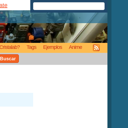
rate
Cristalab?
Tags
Ejemplos
Anime
Buscar