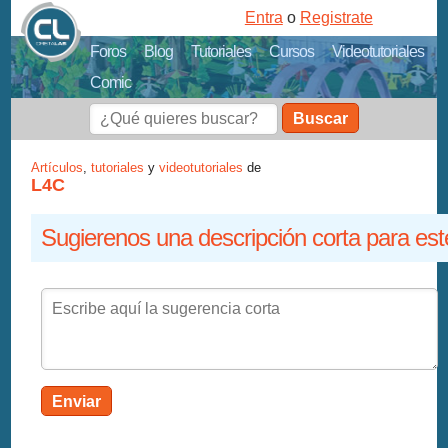
Entra
o
Registrate
Foros
Blog
Tutoriales
Cursos
Videotutoriales
Comic
Buscar
Artículos
,
tutoriales
y
videotutoriales
de
L4C
Sugierenos una descripción corta para est
Enviar