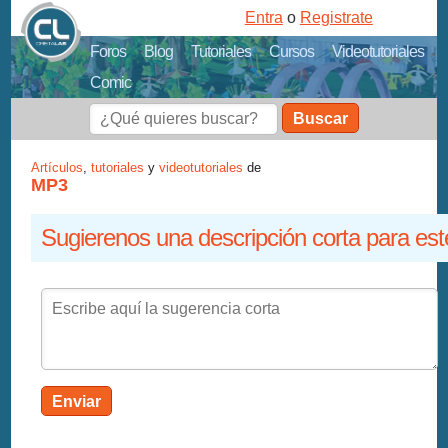
Entra
o
Registrate
Foros
Blog
Tutoriales
Cursos
Videotutoriales
Comic
Buscar
Artículos
,
tutoriales
y
videotutoriales
de
MP3
Sugierenos una descripción corta para est
Enviar