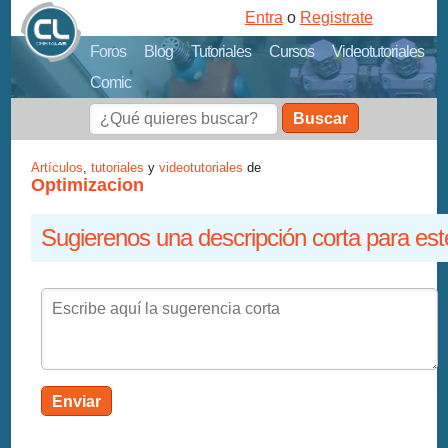
Entra
o
Registrate
Foros
Blog
Tutoriales
Cursos
Videotutoriales
Comic
Buscar
Artículos
,
tutoriales
y
videotutoriales
de
Optimizacion
Sugierenos una descripción corta para est
Enviar