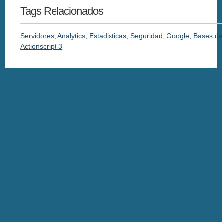
Tags Relacionados
Servidores
,
Analytics
,
Estadisticas
,
Seguridad
,
Google
,
Bases de
Actionscript 3