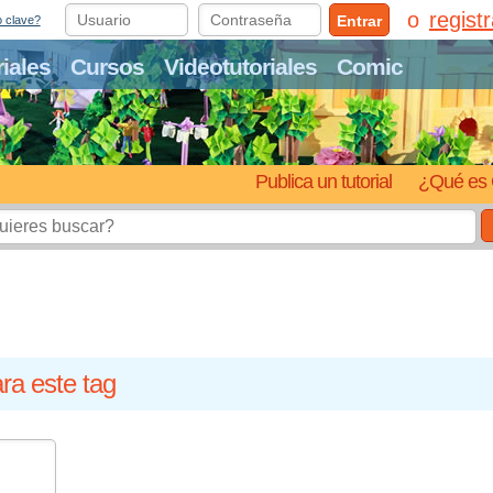
regist
Entrar
o clave?
riales
Cursos
Videotutoriales
Comic
Publica un tutorial
¿Qué es 
ra este tag