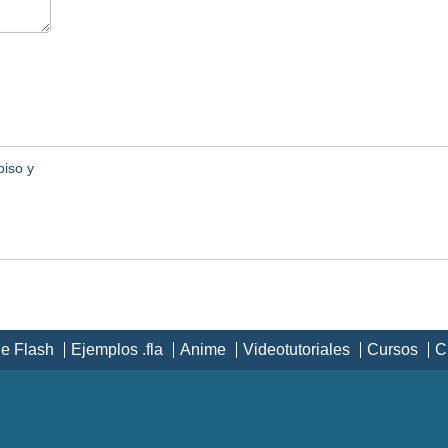
piso y
de Flash
Ejemplos .fla
Anime
Videotutoriales
Cursos
C