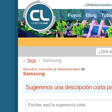
¿Olvidaste tu usuario 
Foros
Blog
Tuto
Tags
Samsung
Artículos
,
tutoriales
y
videotutoriales
de
Samsung
Sugierenos una descripción corta pa