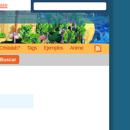
rate
Cristalab?
Tags
Ejemplos
Anime
Buscar