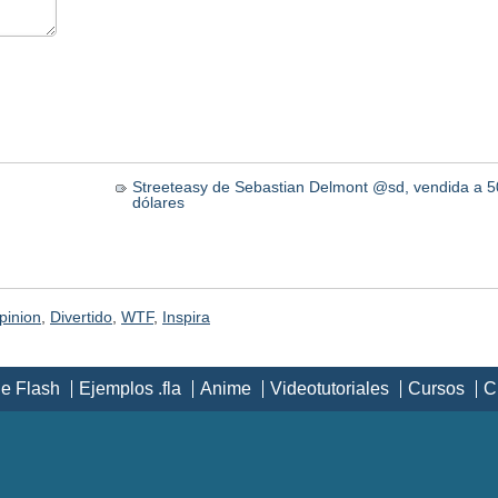
Streeteasy de Sebastian Delmont @sd, vendida a 5
dólares
pinion
,
Divertido
,
WTF
,
Inspira
de Flash
Ejemplos .fla
Anime
Videotutoriales
Cursos
C