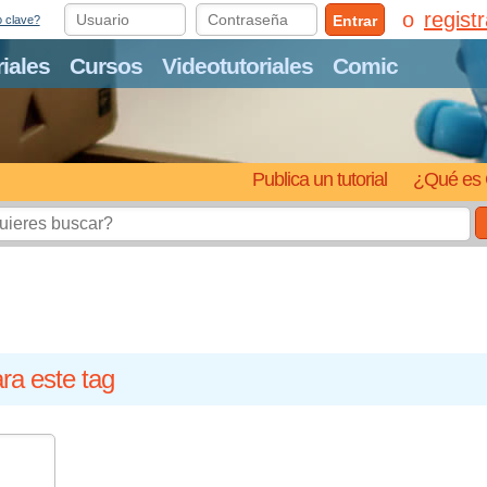
regist
Entrar
o clave?
riales
Cursos
Videotutoriales
Comic
Publica un tutorial
¿Qué es 
ra este tag