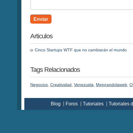
Enviar
Articulos
Cinco Startups WTF que no cambiarán el mundo
Tags Relacionados
Negocios
,
Creatividad
,
Venezuela
,
Mejorandolaweb
,
O
Blog
Foros
Tutoriales
Tutoriales 