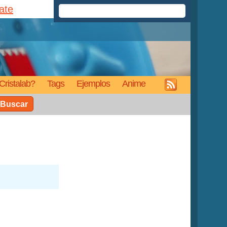
rate
Cristalab?
Tags
Ejemplos
Anime
Buscar