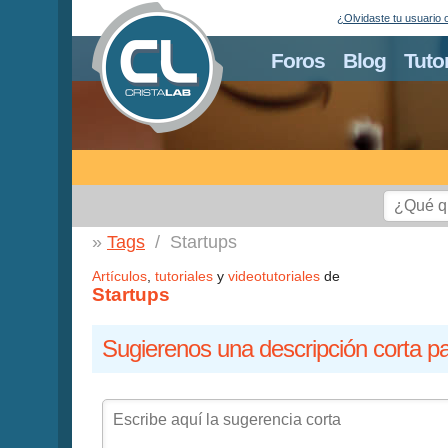
¿Olvidaste tu usuario 
Foros
Blog
Tuto
Tags
Startups
Artículos
,
tutoriales
y
videotutoriales
de
Startups
Sugierenos una descripción corta pa