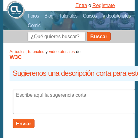
Entra
o
Registrate
Foros
Blog
Tutoriales
Cursos
Videotutoriales
Comic
Buscar
Artículos
,
tutoriales
y
videotutoriales
de
W3C
Sugierenos una descripción corta para est
Enviar