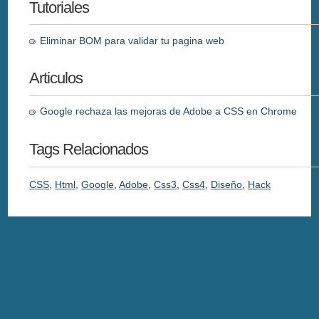
Tutoriales
Eliminar BOM para validar tu pagina web
Articulos
Google rechaza las mejoras de Adobe a CSS en Chrome
Tags Relacionados
CSS
,
Html
,
Google
,
Adobe
,
Css3
,
Css4
,
Diseño
,
Hack