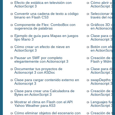
Efecto de estática en televisión con
Cómo abrir un
ActionScript 3
ActionScript 3
Convertir una cadena de texto a código
Seleccionar i
binario en Flash CS3
través del nom
Componente de Flex: ComboBox con
Gráficos 3D con
sugerencia de palabras
en Actionscript
Ejemplo de guía para Mapas en juegos
Clase para cr
tipo Mario 3
Actionscript 3
Cómo crear un efecto de nieve en
Botón con efec
ActionScript 3
en ActionScript
Pausar un SWF por completo
Creación de u
elegantemente con Actionscript 3
Flash y Mdm Z
Documentar tus proyectos de
Clase para dib
Actionscript 3 con ASDoc
ActionScript 3
Clase para cargar contenido externo en
swapDepths y 
Actionscript 3
Actionscript 3
Clase para crear una Calculadora de
Creación de u
Bytes en ActionScript 3
ActionScript 3
Mostrar el clima en Flash con el API
Lenguajes func
Yahoo Weather para AS3
ActionScript 3
Cómo eliminar objetos del escenario con
Creación de too