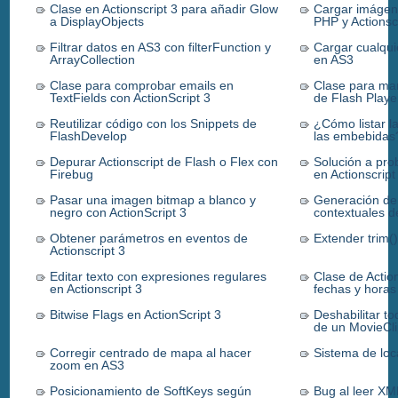
Clase en Actionscript 3 para añadir Glow
Cargar imágen
a DisplayObjects
PHP y Actionsc
Filtrar datos en AS3 con filterFunction y
Cargar cualqui
ArrayCollection
en AS3
Clase para comprobar emails en
Clase para man
TextFields con ActionScript 3
de Flash Playe
Reutilizar código con los Snippets de
¿Cómo listar l
FlashDevelop
las embebidas
Depurar Actionscript de Flash o Flex con
Solución a pro
Firebug
en Actionscript
Pasar una imagen bitmap a blanco y
Generación de
negro con ActionScript 3
contextuales 
Obtener parámetros en eventos de
Extender trim()
Actionscript 3
Editar texto con expresiones regulares
Clase de Action
en Actionscript 3
fechas y horas
Bitwise Flags en ActionScript 3
Deshabilitar to
de un MovieCl
Corregir centrado de mapa al hacer
Sistema de loca
zoom en AS3
Posicionamiento de SoftKeys según
Bug al leer XML