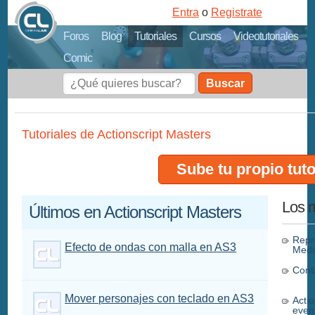
Entra
o
Registrate
Foros
Blog
Tutoriales
Cursos
Videotutoriales
Comic
Buscar
Tutoriales de Actionscript Masters
Sube tu propio tuto
Los m
Últimos en Actionscript Masters
Repr
Efecto de ondas con malla en AS3
Medi
Cont
Mover personajes con teclado en AS3
Actio
even