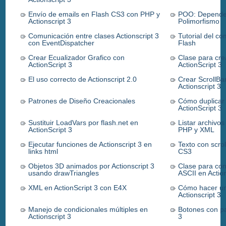
Envío de emails en Flash CS3 con PHP y
POO: Dependen
Actionscript 3
Polimorfismo
Comunicación entre clases Actionscript 3
Tutorial del c
con EventDispatcher
Flash
Crear Ecualizador Grafico con
Clase para cre
ActionScript 3
ActionScript 3
El uso correcto de Actionscript 2.0
Crear ScrollBa
Actionscript 3
Patrones de Diseño Creacionales
Cómo duplicar
ActionScript 3
Sustituir LoadVars por flash.net en
Listar archivos
ActionScript 3
PHP y XML
Ejecutar funciones de Actionscript 3 en
Texto con scro
links html
CS3
Objetos 3D animados por Actionscript 3
Clase para con
usando drawTriangles
ASCII en Action
XML en ActionScript 3 con E4X
Cómo hacer un 
Actionscript 3
Manejo de condicionales múltiples en
Botones con pa
Actionscript 3
3