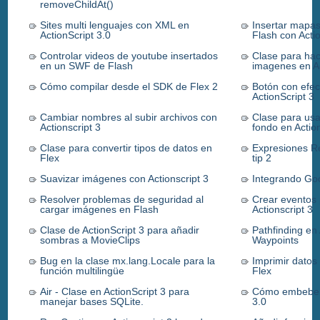
removeChildAt()
Sites multi lenguajes con XML en
Insertar mapa
ActionScript 3.0
Flash con Actio
Controlar videos de youtube insertados
Clase para ha
en un SWF de Flash
imagenes en Ac
Cómo compilar desde el SDK de Flex 2
Botón con efec
ActionScript 3
Cambiar nombres al subir archivos con
Clase para usa
Actionscript 3
fondo en Actio
Clase para convertir tipos de datos en
Expresiones Re
Flex
tip 2
Suavizar imágenes con Actionscript 3
Integrando Go
Resolver problemas de seguridad al
Crear eventos
cargar imágenes en Flash
Actionscript 3
Clase de ActionScript 3 para añadir
Pathfinding en
sombras a MovieClips
Waypoints
Bug en la clase mx.lang.Locale para la
Imprimir datos
función multilingüe
Flex
Air - Clase en ActionScript 3 para
Cómo embeber 
manejar bases SQLite.
3.0