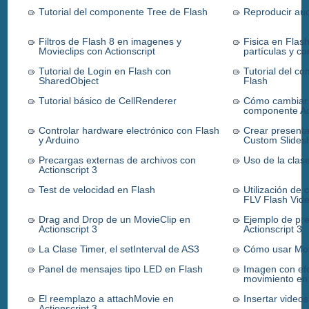
Tutorial del componente Tree de Flash
Reproducir aud
Filtros de Flash 8 en imagenes y
Fisica en Flas
Movieclips con Actionscript
partículas y co
Tutorial de Login en Flash con
Tutorial del 
SharedObject
Flash
Tutorial básico de CellRenderer
Cómo cambiar 
componente Ac
Controlar hardware electrónico con Flash
Crear presenta
y Arduino
Custom Slide
Precargas externas de archivos con
Uso de la clas
Actionscript 3
Test de velocidad en Flash
Utilización de
FLV Flash Vid
Drag and Drop de un MovieClip en
Ejemplo de pr
Actionscript 3
Actionscript 3
La Clase Timer, el setInterval de AS3
Cómo usar Movi
Panel de mensajes tipo LED en Flash
Imagen con efe
movimiento en 
El reemplazo a attachMovie en
Insertar video
Actionscript 3