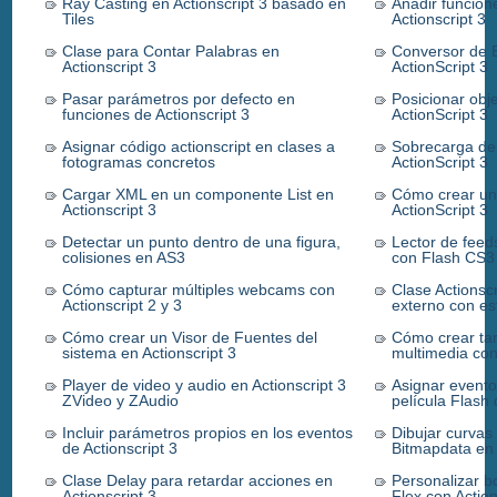
Ray Casting en Actionscript 3 basado en
Añadir funcion
Tiles
Actionscript 3
Clase para Contar Palabras en
Conversor de 
Actionscript 3
ActionScript 3
Pasar parámetros por defecto en
Posicionar obj
funciones de Actionscript 3
ActionScript 3
Asignar código actionscript en clases a
Sobrecarga de
fotogramas concretos
ActionScript 3
Cargar XML en un componente List en
Cómo crear un 
Actionscript 3
ActionScript 3
Detectar un punto dentro de una figura,
Lector de feed
colisiones en AS3
con Flash CS3
Cómo capturar múltiples webcams con
Clase Actionscr
Actionscript 2 y 3
externo con est
Cómo crear un Visor de Fuentes del
Cómo crear tar
sistema en Actionscript 3
multimedia con
Player de video y audio en Actionscript 3
Asignar event
ZVideo y ZAudio
película Flas
Incluir parámetros propios en los eventos
Dibujar curvas
de Actionscript 3
Bitmapdata en 
Clase Delay para retardar acciones en
Personalizar b
Actionscript 3
Flex con Action