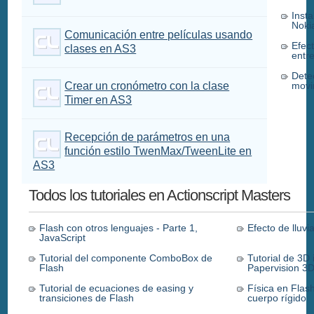
Insta
Noki
Comunicación entre películas usando
Efec
clases en AS3
entr
Dete
Crear un cronómetro con la clase
movi
Timer en AS3
Recepción de parámetros en una
función estilo TwenMax/TweenLite en
AS3
Todos los tutoriales en Actionscript Masters
Flash con otros lenguajes - Parte 1,
Efecto de lluvi
JavaScript
Tutorial del componente ComboBox de
Tutorial de 3D 
Flash
Papervision 3
Tutorial de ecuaciones de easing y
Física en Flas
transiciones de Flash
cuerpo rígido