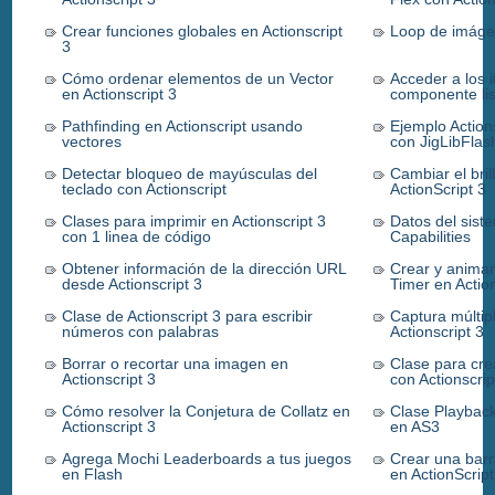
Crear funciones globales en Actionscript
Loop de imáge
3
Cómo ordenar elementos de un Vector
Acceder a los
en Actionscript 3
componente lis
Pathfinding en Actionscript usando
Ejemplo Actions
vectores
con JigLibFlas
Detectar bloqueo de mayúsculas del
Cambiar el bri
teclado con Actionscript
ActionScript 3
Clases para imprimir en Actionscript 3
Datos del sist
con 1 linea de código
Capabilities
Obtener información de la dirección URL
Crear y animar
desde Actionscript 3
Timer en Action
Clase de Actionscript 3 para escribir
Captura múltip
números con palabras
Actionscript 3
Borrar o recortar una imagen en
Clase para cre
Actionscript 3
con Actionscrip
Cómo resolver la Conjetura de Collatz en
Clase Playback
Actionscript 3
en AS3
Agrega Mochi Leaderboards a tus juegos
Crear una bar
en Flash
en ActionScript