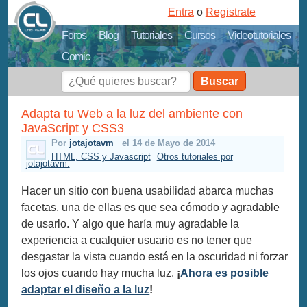
Entra
o
Registrate
Foros
Blog
Tutoriales
Cursos
Videotutoriales
Comic
Buscar
Adapta tu Web a la luz del ambiente con
JavaScript y CSS3
Por
jotajotavm
el 14 de Mayo de 2014
HTML, CSS y Javascript
Otros tutoriales por
jotajotavm.
Hacer un sitio con buena usabilidad abarca muchas
facetas, una de ellas es que sea cómodo y agradable
de usarlo. Y algo que haría muy agradable la
experiencia a cualquier usuario es no tener que
desgastar la vista cuando está en la oscuridad ni forzar
los ojos cuando hay mucha luz.
¡
Ahora es posible
adaptar el diseño a la luz
!