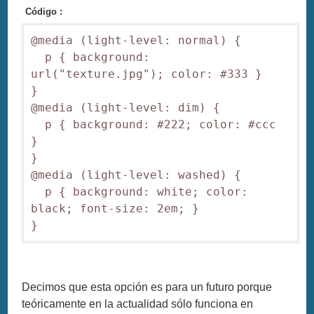
Código :
@media (light-level: normal) {

  p { background: 
url("texture.jpg"); color: #333 }

}

@media (light-level: dim) {

  p { background: #222; color: #ccc 
}

}

@media (light-level: washed) {

  p { background: white; color: 
black; font-size: 2em; }

Decimos que esta opción es para un futuro porque
teóricamente en la actualidad sólo funciona en