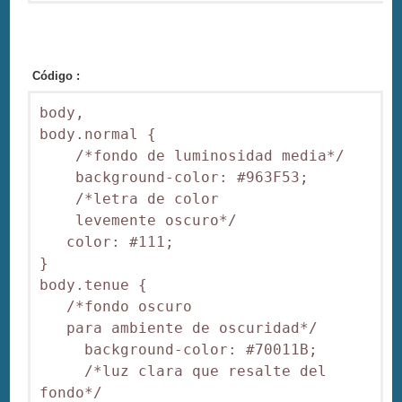
Código :
body,

body.normal {

    /*fondo de luminosidad media*/

    background-color: #963F53;

    /*letra de color 

    levemente oscuro*/

   color: #111;

}

body.tenue {

   /*fondo oscuro 

   para ambiente de oscuridad*/

     background-color: #70011B;

     /*luz clara que resalte del 
fondo*/
