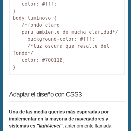
   color: #fff;

}

body.luminoso {

   /*fondo claro 

   para ambiente de mucha claridad*/

     background-color: #fff;

     /*luz oscura que resalte del 
fondo*/

   color: #70011B;

Adaptar el diseño con CSS3
Una de las media queries más esperadas por
implementar en la mayoría de navegadores y
sistemas es
"light-level"
, anteriormente llamada