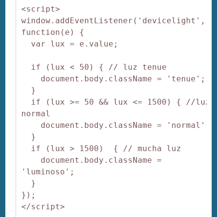
<script>

window.addEventListener('devicelight', 
function(e) {

  var lux = e.value;

  if (lux < 50) { // luz tenue

    document.body.className = 'tenue';

  }

  if (lux >= 50 && lux <= 1500) { //luz 
normal

    document.body.className = 'normal';

  }

  if (lux > 1500)  { // mucha luz

    document.body.className = 
'luminoso';

  } 

});
