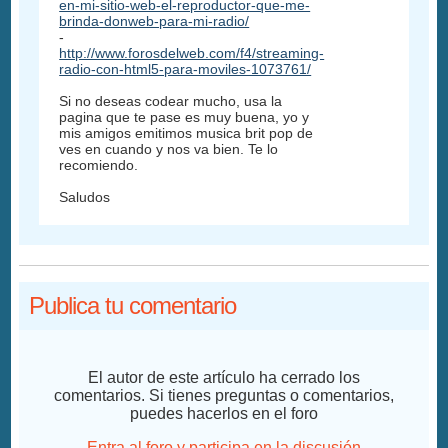
en-mi-sitio-web-el-reproductor-que-me-
brinda-donweb-para-mi-radio/
-
http://www.forosdelweb.com/f4/streaming-
radio-con-html5-para-moviles-1073761/
Si no deseas codear mucho, usa la
pagina que te pase es muy buena, yo y
mis amigos emitimos musica brit pop de
ves en cuando y nos va bien. Te lo
recomiendo.
Saludos
Publica tu comentario
El autor de este artículo ha cerrado los
comentarios. Si tienes preguntas o comentarios,
puedes hacerlos en el foro
Entra al foro y participa en la discusión