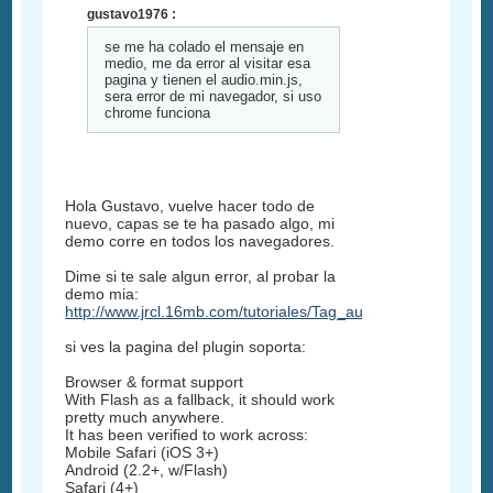
gustavo1976 :
se me ha colado el mensaje en
medio, me da error al visitar esa
pagina y tienen el audio.min.js,
sera error de mi navegador, si uso
chrome funciona
Hola Gustavo, vuelve hacer todo de
nuevo, capas se te ha pasado algo, mi
demo corre en todos los navegadores.
Dime si te sale algun error, al probar la
demo mia:
http://www.jrcl.16mb.com/tutoriales/Tag_audio_HTML5_a_to
si ves la pagina del plugin soporta:
Browser & format support
With Flash as a fallback, it should work
pretty much anywhere.
It has been verified to work across:
Mobile Safari (iOS 3+)
Android (2.2+, w/Flash)
Safari (4+)