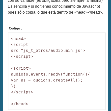
con su variable (es obligatoria pero siempre la misma).
Es sencilla y si no tienes conocimiento de Javascript
pues sólo copia lo que está dentro de <head></head>.
Código :
<head>

<script 
src=”js_t_otros/audio.min.js”>
</script>

<script>

audiojs.events.ready(function(){

var as = audiojs.createAll();

});

</script>

</head>