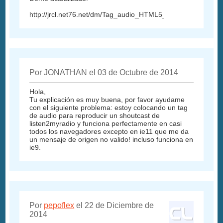
http://jrcl.net76.net/dm/Tag_audio_HTML5_a_todos_los_nav
Por JONATHAN el 03 de Octubre de 2014
Hola,
Tu explicación es muy buena, por favor ayudame
con el siguiente problema: estoy colocando un tag
de audio para reproducir un shoutcast de
listen2myradio y funciona perfectamente en casi
todos los navegadores excepto en ie11 que me da
un mensaje de origen no valido! incluso funciona en
ie9.
Por
pepoflex
el 22 de Diciembre de
2014