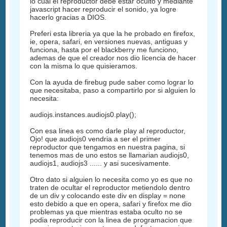
lo cual el reproductor debe estar oculto y mediante
javascript hacer reproducir el sonido, ya logre
hacerlo gracias a DIOS.
Preferi esta libreria ya que la he probado en firefox,
ie, opera, safari, en versiones nuevas, antiguas y
funciona, hasta por el blackberry me funciono,
ademas de que el creador nos dio licencia de hacer
con la misma lo que quisieramos.
Con la ayuda de firebug pude saber como lograr lo
que necesitaba, paso a compartirlo por si alguien lo
necesita:
audiojs.instances.audiojs0.play();
Con esa linea es como darle play al reproductor,
Ojo! que audiojs0 vendria a ser el primer
reproductor que tengamos en nuestra pagina, si
tenemos mas de uno estos se llamarian audiojs0,
audiojs1, audiojs3 ...... y asi sucesivamente.
Otro dato si alguien lo necesita como yo es que no
traten de ocultar el reproductor metiendolo dentro
de un div y colocando este div en display = none
esto debido a que en opera, safari y firefox me dio
problemas ya que mientras estaba oculto no se
podia reproducir con la linea de programacion que