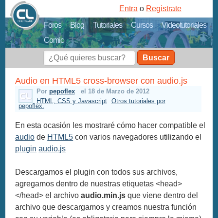
Entra
o
Registrate
Foros
Blog
Tutoriales
Cursos
Videotutoriales
Comic
Buscar
Audio en HTML5 cross-browser con audio.js
Por
pepoflex
el 18 de Marzo de 2012
HTML, CSS y Javascript
Otros tutoriales por
pepoflex.
En esta ocasión les mostraré cómo hacer compatible el
audio
de
HTML5
con varios navegadores utilizando el
plugin
audio.js
Descargamos el plugin con todos sus archivos,
agregamos dentro de nuestras etiquetas <head>
</head> el archivo
audio.min.js
que viene dentro del
archivo que descargamos y creamos nuestra función