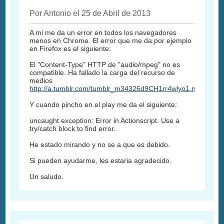
Por Antonio el 25 de Abril de 2013
A mi me da un error en todos los navegadores
menos en Chrome. El error que me da por ejemplo
en Firefox es el siguiente:
El "Content-Type" HTTP de "audio/mpeg" no es
compatible. Ha fallado la carga del recurso de
medios
http://a.tumblr.com/tumblr_m34326d9CH1rr4wlyo1.mp3
Y cuando pincho en el play me da el siguiente:
uncaught exception: Error in Actionscript. Use a
try/catch block to find error.
He estado mirando y no se a que es debido.
Si pueden ayudarme, les estaria agradecido.
Un saludo.