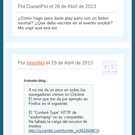
Por DanielPro el 28 de Abril de 2013
¿Como hago para darle play pero con un boton
normal? ¿Que debo escribir en el evento onclick?
Me urge que sea asi
Por
pepoflex
el 29 de Abril de 2013
Antonio-blog :
A mi me da un error en todos los
navegadores menos en Chrome.
El error que me da por ejemplo en
Firefox es el siguiente:
El "Content-Type" HTTP de
"audio/mpeg" no es compatible.
Ha fallado la carga del recurso de
medios
http://a.tumblr.com/tumblr_m34326d9CH1rr4wlyo1.mp3