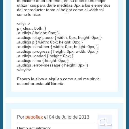
mencione anteriormente, en su defecto es mejor
utilizar css para darle medidas 0px a los elementos
del reproductor tanto al height como al width tal
como lo hice:
<style>
p { clear: both; }
.audiojs { height: 0px; }
.audiojs .play-pause { width: 0px; height: 0px; }
.audiojs p { width: 0px; height: 0px; }
.audiojs .scrubber { width: 0px; height: 0px; }
.audiojs .progress { height: 0px; width: 0px; }
.audiojs .loaded { height: 0px; }
.audiojs .time { height: 0px; }
.audiojs .error-message { height: 0px; }
</style>
Espero le sirva a alguien como a mi me sirvio
encontrar esta util libreria.
Por
pepoflex
el 04 de Julio de 2013
Demo actualizado: