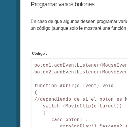
Programar varios botones
En caso de que algunos deseen programar varios
un código (aunque solo le mostraré una función
Código :
boton1.addEventListener(MouseEven
boton2.addEventListener(MouseEven
function abrir(e:Event):void

{

//dependiendo de si el boton es M
   switch (MovieClip(e.target))

   {

      case boton1 :

         gotoAndPlay(1,"escena2")