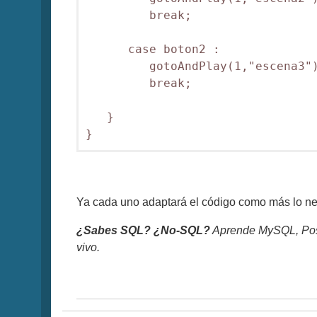
         break;

      case boton2 :

         gotoAndPlay(1,"escena3")
         break;

   }

Ya cada uno adaptará el código como más lo nec
¿Sabes SQL? ¿No-SQL?
Aprende MySQL, Pos
vivo.