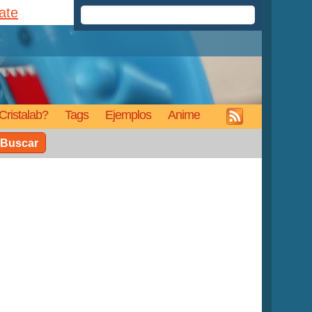
rate
Cristalab?
Tags
Ejemplos
Anime
Buscar