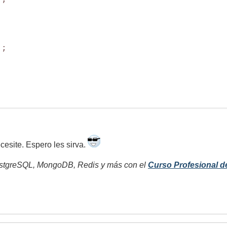
;

esite. Espero les sirva.
tgreSQL, MongoDB, Redis y más con el
Curso Profesional d