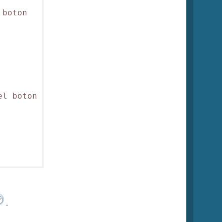
boton

l boton

.