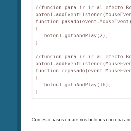
//funcion para ir ir al efecto Ro
boton1.addEventListener(MouseEven
function pasado(event:MouseEvent)
{

   boton1.gotoAndPlay(2);

}

//funcion para ir ir al efecto Ro
boton1.addEventListener(MouseEven
function repasado(event:MouseEven
{

   boton1.gotoAndPlay(16);

Con esto pasos crearemos botones con una ani