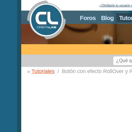
¿Olvidaste tu usuario 
Foros
Blog
Tuto
Tutoriales
Botón con efecto RollOver y R