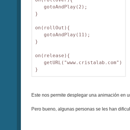
   gotoAndPlay(2);

}

on(rollOut){

   gotoAndPlay(11);

}

on(release){

   getURL("www.cristalab.com")

Este nos permite desplegar una animación en u
Pero bueno, algunas personas se les han dificu