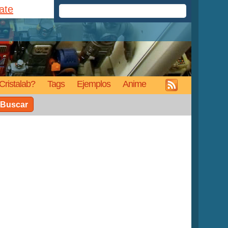
rate
Cristalab?
Tags
Ejemplos
Anime
Buscar