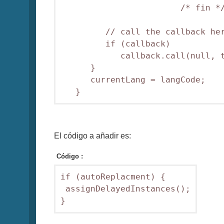
                        /* fin */
         // call the callback her
         if (callback)

            callback.call(null, t
      }      

      currentLang = langCode;

El código a añadir es:
Código :
if (autoReplacment) {

 assignDelayedInstances();

}