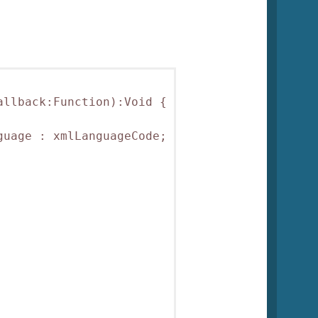
llback:Function):Void {

uage : xmlLanguageCode;
