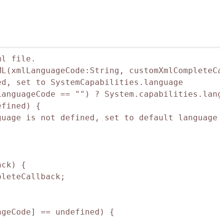
l file.

L(xmlLanguageCode:String, customXmlCompleteCa
d, set to SystemCapabilities.language

anguageCode == "") ? System.capabilities.lang
fined) {

uage is not defined, set to default language

ck) {

leteCallback;

geCode] == undefined) {
