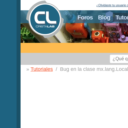
¿Olvidaste tu usuario 
Foros
Blog
Tuto
Tutoriales
Bug en la clase mx.lang.Local