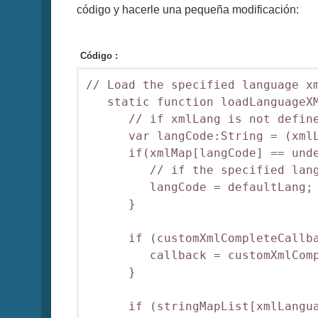
código y hacerle una pequeña modificación:
Código :
// Load the specified language xm
   static function loadLanguageXM
      // if xmlLang is not define
      var langCode:String = (xmlL
      if(xmlMap[langCode] == unde
         // if the specified lang
         langCode = defaultLang;

      }

      if (customXmlCompleteCallba
         callback = customXmlComp
      }

      if (stringMapList[xmlLangua