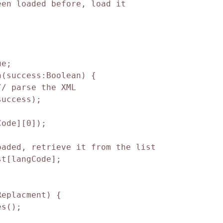
en loaded before, load it

e;

(success:Boolean) {

/ parse the XML

uccess);

ode][0]);

aded, retrieve it from the list

t[langCode];

eplacment) {

s();
