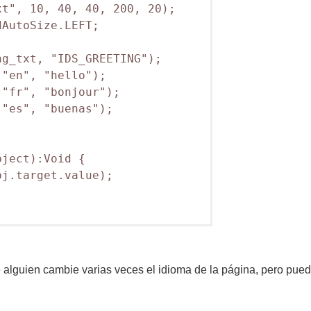
t", 10, 40, 40, 200, 20);    

AutoSize.LEFT;   

g_txt, "IDS_GREETING");    

"en", "hello");

"fr", "bonjour");

"es", "buenas");

ject):Void {   

j.target.value);

alguien cambie varias veces el idioma de la página, pero puede