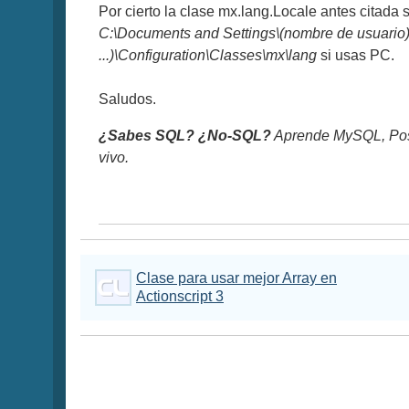
Por cierto la clase mx.lang.Locale antes citada 
C:\Documents and Settings\(nombre de usuario)\
...)\Configuration\Classes\mx\lang
si usas PC.
Saludos.
¿Sabes SQL? ¿No-SQL?
Aprende MySQL, Pos
vivo.
Clase para usar mejor Array en
Actionscript 3