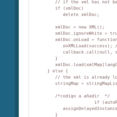
         // if the xml has not be
         if (xmlDoc)

            delete xmlDoc;

         xmlDoc = new XML();

         xmlDoc.ignoreWhite = tru
         xmlDoc.onLoad = function
            onXMLLoad(success); /
            callback.call(null, s
         }

         xmlDoc.load(xmlMap[langC
      } else {

         // the xml is already lo
         stringMap = stringMapLis
         /*codigo a añadir  */

                        if (autoR
            assignDelayedInstance
         }
