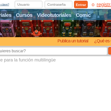
regist
Entrar
o clave?
riales
Cursos
Videotutoriales
Comic
Publica un tutorial
¿Qué es 
e para la función multilingüe