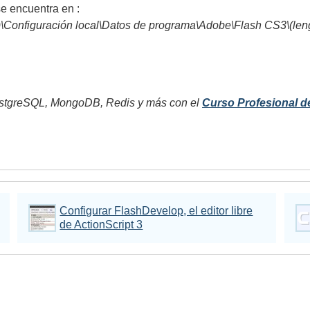
se encuentra en :
Configuración local\Datos de programa\Adobe\Flash CS3\(lengu
tgreSQL, MongoDB, Redis y más con el
Curso Profesional d
Configurar FlashDevelop, el editor libre
de ActionScript 3