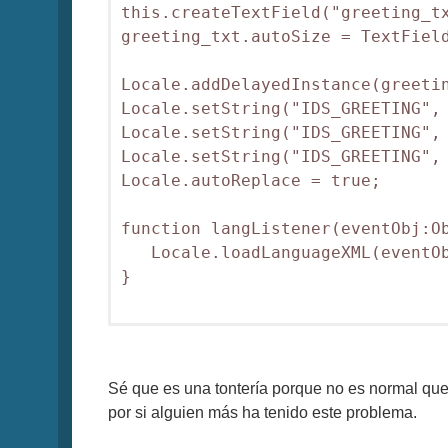
this.createTextField("greeting_tx
greeting_txt.autoSize = TextField
Locale.addDelayedInstance(greetin
Locale.setString("IDS_GREETING", 
Locale.setString("IDS_GREETING", 
Locale.setString("IDS_GREETING", 
Locale.autoReplace = true;

function langListener(eventObj:Ob
   Locale.loadLanguageXML(eventOb
}

Sé que es una tontería porque no es normal que 
por si alguien más ha tenido este problema.