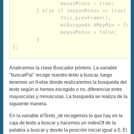
		mayusMinus = true;
	} else if (mayusMinus == true) {
		this.prevFrame();
		miBusqueda.dMayMin = fal
		mayusMinus = false;
	}
};
Analicemos la clase Buscador primero. La variable
"buscarPal" recoge nuestro texto a buscar, luego
tenemos un if-else donde realizaremos la busqueda del
texto según si hemos escogido o no, diferenciar entre
mayusculas y minusculas. La busqueda se realiza de la
siguiente manera.
En la variable elTexto_str recogemos lo que hay en la
caja de texto a buscar y hacemos un indexOf de la
palabra a buscar y desde la posición inicial igual a 0. El