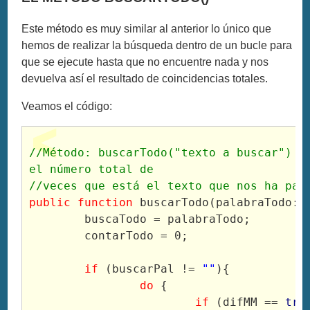
Este método es muy similar al anterior lo único que
hemos de realizar la búsqueda dentro de un bucle para
que se ejecute hasta que no encuentre nada y nos
devuelva así el resultado de coincidencias totales.
Veamos el código:
//Método: buscarTodo("texto a buscar") --
el número total de
//veces que está el texto que nos ha pas
public
function
 buscarTodo(palabraTodo:
S
	buscaTodo = palabraTodo;
	contarTodo = 0;
if
 (buscarPal != 
""
){
do
 {
if
 (difMM == 
tru