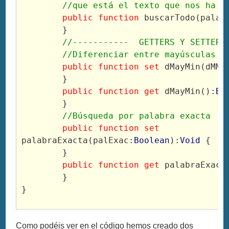
	//que está el texto que nos ha p
public function
 buscarTodo(palab
	}
	//-----------  GETTERS Y SETTERS
	//Diferenciar entre mayúsculas y
public function set
 dMayMin(dMM:
	}
public function get
 dMayMin():
Bo
	}
//Búsqueda por palabra exacta
public function set
palabraExacta(palExac:
Boolean
):
Void
 {
	}
public function get
 palabraExact
	}
}
Como podéis ver en el código hemos creado dos