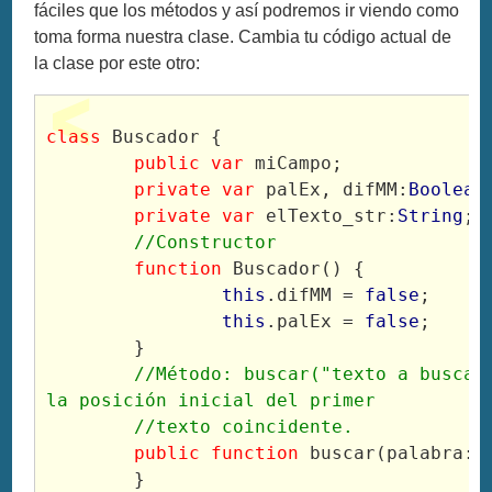
fáciles que los métodos y así podremos ir viendo como
toma forma nuestra clase. Cambia tu código actual de
la clase por este otro:
class
 Buscador {
public
var
 miCampo;
private
var
 palEx, difMM:
Boolean
private
var
 elTexto_str:
String
;
//Constructor
function
 Buscador() {
this
.difMM = 
false
;
this
.palEx = 
false
;
	}
//Método: buscar("texto a buscar"
la posición inicial del primer
	//texto coincidente.
public
function
 buscar(palabra:
S
	}