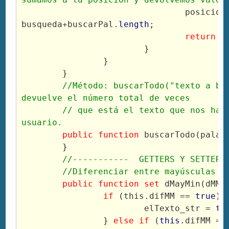
				posicionBusq = 
busqueda+buscarPal.
length
;
return
 b
			}
		}
	}
//Método: buscarTodo("texto a bus
devuelve el número total de veces
	// que está el texto que nos ha pasado el 
usuario.
public
function
 buscarTodo(palab
	}
//-----------  GETTERS Y SETTERS
	//Diferenciar entre mayúsculas y
public
function
set
 dMayMin(dMM:
if
 (this.difMM == 
true
) 
			elTexto_str = 
th
		} 
else if
 (
this
.difMM ==