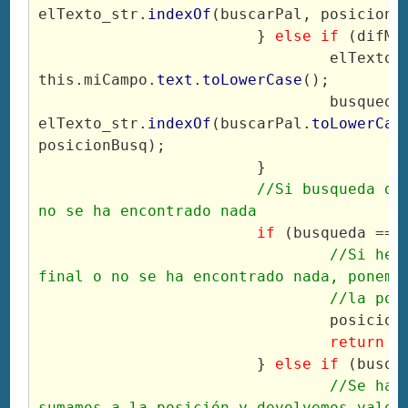
elTexto_str.
indexOf
(buscarPal, posicionB
			} 
else if
 (difMM
				elTexto_str = 
this.miCampo.
text
.
toLowerCase
();
				busqueda = 
elTexto_str.
indexOf
(buscarPal.
toLowerCas
posicionBusq);
			}
//Si busqueda dev
no se ha encontrado nada
if
 (busqueda == 
//Si hem
final o no se ha encontrado nada, ponemos
				//la po
				posici
return
 b
			}
 else if
 (busqu
//Se ha 
sumamos a la posición y devolvemos valor