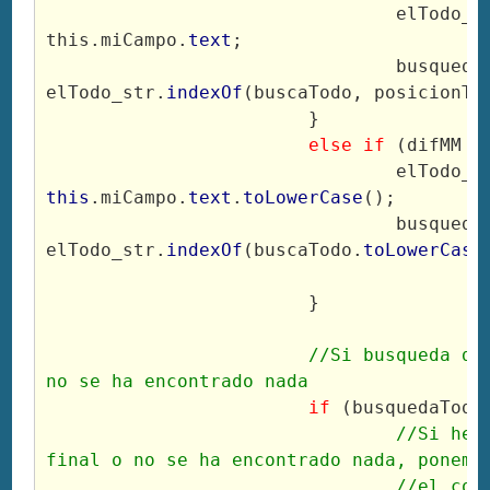
				elTodo_str = 
this.miCampo.
text
;
				busquedaTodo = 
elTodo_str.
indexOf
(buscaTodo, posicionTo
			}
else if
 (difMM =
this
.miCampo.
text
.
toLowerCase
();
				busquedaTodo = 
elTodo_str.
indexOf
(buscaTodo.
toLowerCase
			}
//Si busqueda dev
no se ha encontrado nada
if
 (busquedaTodo
//Si hem
final o no se ha encontrado nada, ponemos
				//el co