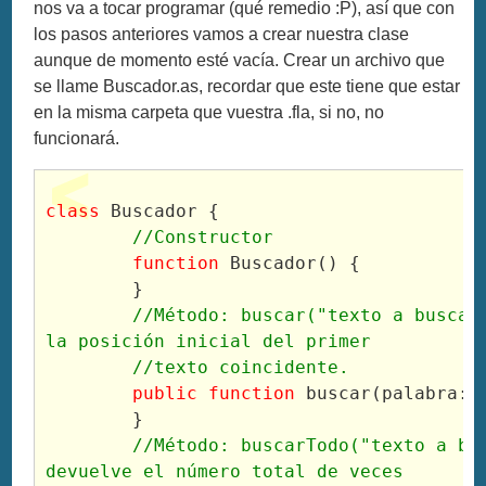
nos va a tocar programar (qué remedio :P), así que con
los pasos anteriores vamos a crear nuestra clase
aunque de momento esté vacía. Crear un archivo que
se llame Buscador.as, recordar que este tiene que estar
en la misma carpeta que vuestra .fla, si no, no
funcionará.
class
 Buscador {
//Constructor
function
 Buscador() {
	}
//Método: buscar("texto a buscar"
la posición inicial del primer
	//texto coincidente.
public function
 buscar(palabra:
S
	}
//Método: buscarTodo("texto a bus
devuelve el número total de veces