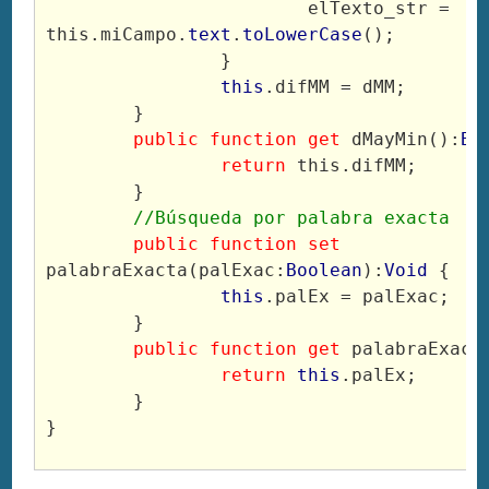
			elTexto_str = 
this.miCampo.
text
.
toLowerCase
();
		}
this
.difMM = dMM;
	}
public
function
get
 dMayMin():
Bo
return
 this.difMM;
	}
//Búsqueda por palabra exacta
public
function
set
palabraExacta(palExac:
Boolean
):
Void
 {
this
.palEx = palExac;
	}
public
function
get
 palabraExact
return
this
.palEx;
	}
}