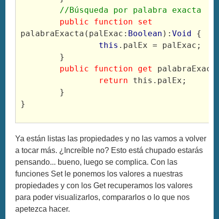
	//Búsqueda por palabra exacta
public
function
set
palabraExacta(palExac:
Boolean
):
Void
 {
this
.palEx = palExac;
	}
public
function
get
 palabraExact
return
 this.palEx;
	}
}
Ya están listas las propiedades y no las vamos a volver
a tocar más. ¿Increíble no? Esto está chupado estarás
pensando... bueno, luego se complica. Con las
funciones Set le ponemos los valores a nuestras
propiedades y con los Get recuperamos los valores
para poder visualizarlos, compararlos o lo que nos
apetezca hacer.