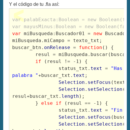
Y el código de tu .fla así:
var palabExacta:Boolean = new Boolean(fa
var mayusMinus:Boolean = new Boolean(fal
var
 miBusqueda:Buscador01 = 
new
 Buscador
miBusqueda.miCampo = texto_txt;
buscar_btn.
onRelease
 = 
function
() {
	resul = miBusqueda.buscar(buscar
if
 (resul != -1) {
		status_txt.
text
 = 
"Has e
palabra "
+buscar_txt.
text
;
Selection
.
setFocus
(texto
Selection
.
setSelection
(r
resul+buscar_txt.
length
);
	} 
else if
 (resul == -1) {
		status_txt.
text
 = 
"Fin d
Selection
.
setFocus
(busca
Selection
.
setSelection
(0,