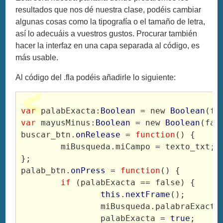
resultados que nos dé nuestra clase, podéis cambiar
algunas cosas como la tipografía o el tamaño de letra,
así lo adecuáis a vuestros gustos. Procurar también
hacer la interfaz en una capa separada al código, es
más usable.
Al código del .fla podéis añadirle lo siguiente:
var
 palabExacta:
Boolean
 = new 
Boolean
(fa
var
 mayusMinus:
Boolean
 = new 
Boolean
(fal
buscar_btn.
onRelease
 = 
function
() {
	miBusqueda.miCampo = texto_txt;
};
palab_btn.
onPress
 = 
function
() {
if
 (palabExacta == false) {
this
.
nextFrame
();
		miBusqueda.palabraExacta
		palabExacta = 
true
;