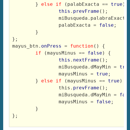
	} 
else if 
(palabExacta == 
true
) 
this
.
prevFrame
();
		miBusqueda.palabraExacta
		palabExacta = 
false
;
	}
};
mayus_btn.
onPress
 = 
function
() {
if
 (mayusMinus == 
false
) {
this
.
nextFrame
();
		miBusqueda.dMayMin = 
tru
		mayusMinus = 
true
;
	} 
else if
 (mayusMinus == 
true
) {
		this.
prevFrame
();
		miBusqueda.dMayMin = 
fal
		mayusMinus = 
false
;
	}
};