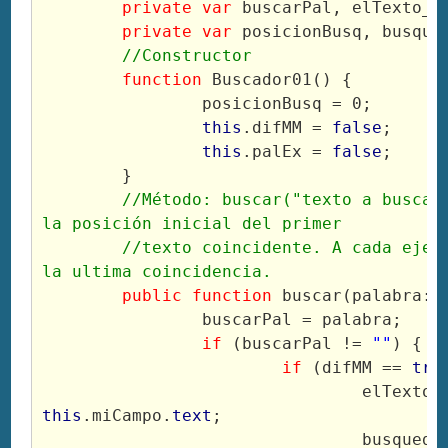
private
var
 buscarPal, elTexto_s
private
var
 posicionBusq, busque
//Constructor
function
 Buscador01() {
		posicionBusq = 0;
this
.difMM = 
false
;
this
.palEx = 
false
;
	}
//Método: buscar("texto a buscar"
la posición inicial del primer
	//texto coincidente. A cada ejecución busca desde 
la ultima coincidencia.
public
function
 buscar(palabra:
S
		buscarPal = palabra;
if
 (buscarPal != 
""
) {
if
 (difMM == 
tru
this
.miCampo.
text
;
				busqueda = 