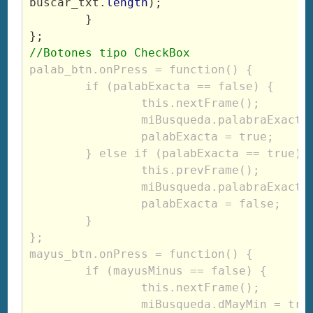
buscar_txt.
length
);
	}
};
//Botones tipo CheckBox
palab_btn.onPress = function() {
	if (palabExacta == false) {
		this.nextFrame();
		miBusqueda.palabraExacta
		palabExacta = true;
	} else if (palabExacta == true) 
		this.prevFrame();
		miBusqueda.palabraExacta
		palabExacta = false;
	}
};
mayus_btn.onPress = function() {
	if (mayusMinus == false) {
		this.nextFrame();
		miBusqueda.dMayMin = tru