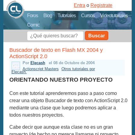
Entra
o
Registrate
Foros
Blog
Tutoriales
Cursos
Videotutoriales
Comic
Buscar
Buscador de texto en Flash MX 2004 y
ActionScript 2.0
Por
Elecash
el 08 de Octubre de 2004
Actionscript Masters
Otros tutoriales por
Elecash.
ORIENTANDO NUESTRO PROYECTO
Con este tutorial aprenderemos paso a paso como
crear una objeto Buscador de texto con ActionScript 2.0
mediante una clase que luego podremos aplicar a
todos nuestros proyectos.
Cabe decir que aunque esta clase no es un gran
proyecto (de hecho no merece llamarse ni proyecto