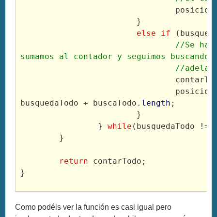
				posici
			}
else if
 (busqued
//Se ha 
sumamos al contador y seguimos buscando 
				//adelan
				contarT
				posicionTodo = 
busquedaTodo + buscaTodo.
length
;
			}
		} 
while
(busquedaTodo != 
	}
return
 contarTodo;
}
Como podéis ver la función es casi igual pero