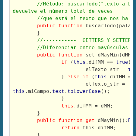
//Método: buscarTodo("texto a bus
devuelve el número total de veces
	//que está el texto que nos ha p
public
function
 buscarTodo(palab
	}
//-----------  GETTERS Y SETTERS
	//Diferenciar entre mayúsculas y
public
function
 set dMayMin(dMM:
if
 (
this
.difMM == 
true
) 
			elTexto_str = 
th
		} 
else if
 (
this
.difMM ==
			elTexto_str = 
this
.miCampo.
text
.
toLowerCase
();
		}
this
.difMM = dMM;
	}
public
function
get
 dMayMin():
Bo
return
 this.difMM;
	}