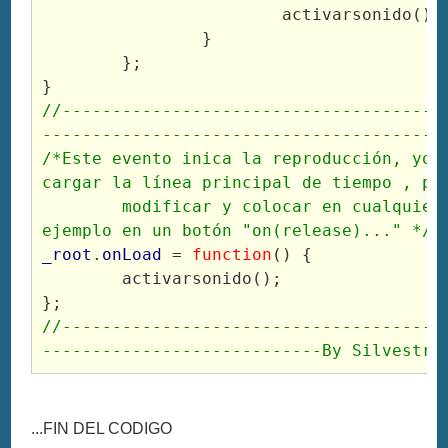
			activarsonido();
		}
	};
}
//--------------------------------------
----------------------------------------
/*Este evento inica la reproducción, yo l
cargar la línea principal de tiempo , pe
	modificar y colocar en cualquier otro evento, por 
ejemplo en un botón "on(release)..." */
_root
.
onLoad
 = 
function
() {
	activarsonido();
};
//--------------------------------------
----------------------------By Silvestre
...FIN DEL CODIGO