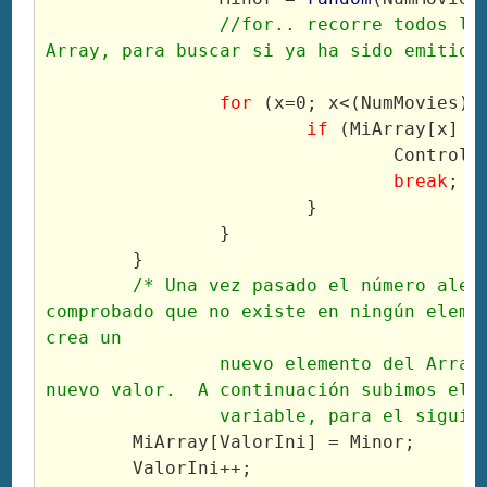
//for.. recorre todos las
for
 (x=0; x<(NumMovies);
if
 (MiArray[x] =
				Control
break
;
			}
		}
	}
/* Una vez pasado el número aleat
comprobado que no existe en ningún elemen
crea un
		nuevo elemento del Array e introduce el 
nuevo valor.  A continuación subimos el 
		variable, para el sigui
	MiArray[ValorIni] = Minor;
	ValorIni++;