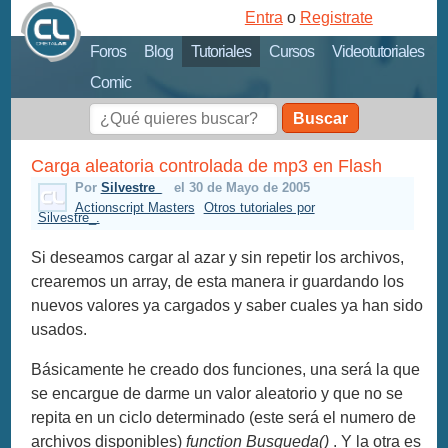
Entra
o
Registrate
Foros
Blog
Tutoriales
Cursos
Videotutoriales
Comic
Buscar
Carga aleatoria controlada de mp3 en Flash
Por
Silvestre_
el 30 de Mayo de 2005
Actionscript Masters
Otros tutoriales por
Silvestre_.
Si deseamos cargar al azar y sin repetir los archivos,
crearemos un array, de esta manera ir guardando los
nuevos valores ya cargados y saber cuales ya han sido
usados.
Básicamente he creado dos funciones, una será la que
se encargue de darme un valor aleatorio y que no se
repita en un ciclo determinado (este será el numero de
archivos disponibles)
function Busqueda()
. Y la otra es