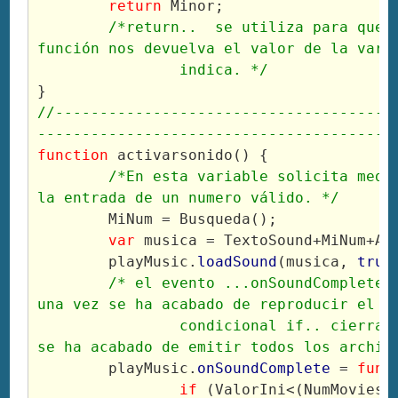
return
 Minor;
/*return..  se utiliza para que a
función nos devuelva el valor de la vari
		indica. */
}
//--------------------------------------
----------------------------------------
function
 activarsonido() {
/*En esta variable solicita media
la entrada de un numero válido. */
	MiNum = Busqueda();
var
 musica = TextoSound+MiNum+Ar
	playMusic.
loadSound
(musica, 
true
/* el evento ...onSoundComplete a
una vez se ha acabado de reproducir el s
		condicional if.. cierra el ciclo cuando 
se ha acabado de emitir todos los archiv
	playMusic.
onSoundComplete
 = 
func
if
 (ValorIni<(NumMovies)