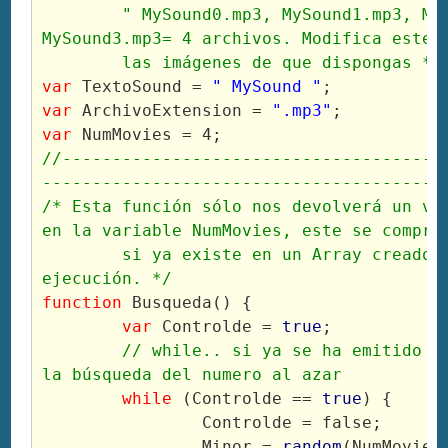
	" MySound0.mp3, MySound1.mp3, MySound2.mp3, 
MySound3.mp3= 4 archivos. Modifica este 
	las imágenes de que dispongas */
var
 TextoSound = 
" MySound "
;
var
 ArchivoExtension = 
".mp3"
;
var
 NumMovies = 4;
//--------------------------------------
----------------------------------------
/* Esta función sólo nos devolverá un val
en la variable NumMovies, este se compro
	si ya existe en un Array creado en tiempo de 
ejecución. */
function
 Busqueda() {
var
 Controlde = 
true
;
// while.. si ya se ha emitido el
la búsqueda del numero al azar	 
while
 (Controlde == 
true
) {
		Controlde = false;
		Minor = 
random
(NumMovies