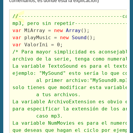
comentarios; es donde esta la explicación)
//-----------------------------------carg
mp3, pero sin repetir-------------------
var
 MiArray = 
new
Array
();
var
 playMusic = 
new
Sound
();
var
 ValorIni = 0;
/* Para mayor simplicidad es aconsejable 
archivo de la serie, tenga como numeral 
La variable TextoSound es para el texto d
ejemplo: "MySound" esto sería lo que cor
	al primer archivo:"MySound0.mp3", de esta manera 
solo tienes que modificar esta variable 
	a tus archivos. 
La variable ArchivoExtension es obvio est
para especificar la extensión de los arc
	caso mp3. 
La variable NumMovies es para el numero t
que deseas que hagan el ciclo por ejempl