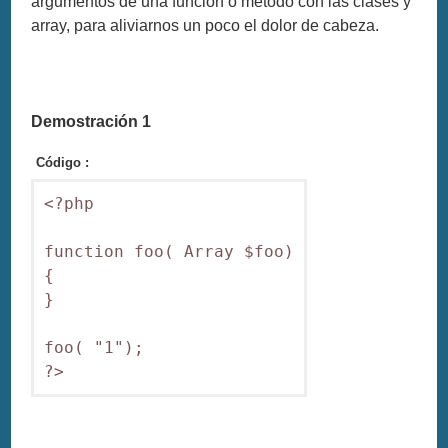
argumentos de una función o método con las clases y
array, para aliviarnos un poco el dolor de cabeza.
Demostración 1
Código :
<?php

function foo( Array $foo)

{

}

foo( "1"); 

?>