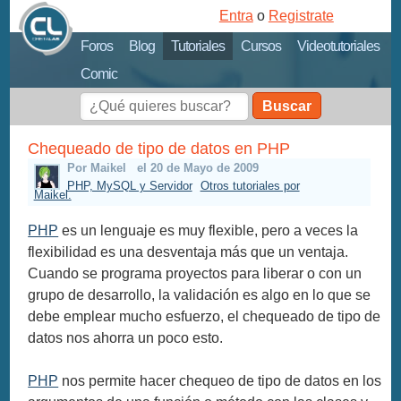
Entra
o
Registrate
Foros
Blog
Tutoriales
Cursos
Videotutoriales
Comic
Buscar
Chequeado de tipo de datos en PHP
Por Maikel
el 20 de Mayo de 2009
PHP, MySQL y Servidor
Otros tutoriales por
Maikel.
PHP
es un lenguaje es muy flexible, pero a veces la
flexibilidad es una desventaja más que un ventaja.
Cuando se programa proyectos para liberar o con un
grupo de desarrollo, la validación es algo en lo que se
debe emplear mucho esfuerzo, el chequeado de tipo de
datos nos ahorra un poco esto.
PHP
nos permite hacer chequeo de tipo de datos en los