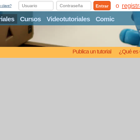
regist
Entrar
o clave?
riales
Cursos
Videotutoriales
Comic
Publica un tutorial
¿Qué es 