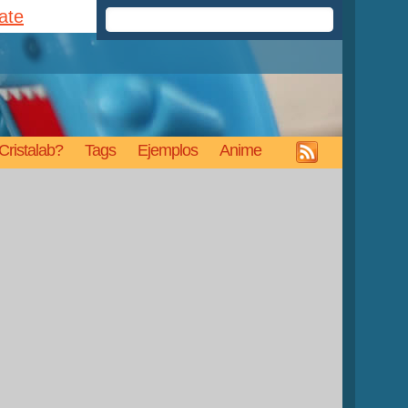
rate
Cristalab?
Tags
Ejemplos
Anime