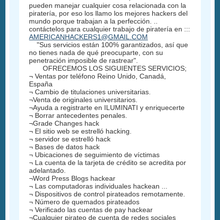
pueden manejar cualquier cosa relacionada con la
piratería, por eso los llamo los mejores hackers del
mundo porque trabajan a la perfección. ..
contáctelos para cualquier trabajo de piratería en :::
AMERICANHACKERS1@GMAIL.COM
"Sus servicios están 100% garantizados, así que
no tienes nada de qué preocuparte, con su
penetración imposible de rastrear".
OFRECEMOS LOS SIGUIENTES SERVICIOS;
¬ Ventas por teléfono Reino Unido, Canadá,
España
¬ Cambio de titulaciones universitarias.
¬Venta de originales universitarios.
¬Ayuda a registrarte en ILUMINATI y enriquecerte
¬ Borrar antecedentes penales.
¬Grade Changes hack
¬ El sitio web se estrelló hacking.
¬ servidor se estrelló hack
¬ Bases de datos hack
¬ Ubicaciones de seguimiento de víctimas
¬ La cuenta de la tarjeta de crédito se acredita por
adelantado.
¬Word Press Blogs hackear
¬ Las computadoras individuales hackean ...
¬ Dispositivos de control pirateados remotamente.
¬ Número de quemados pirateados
¬ Verificado las cuentas de pay hackear
¬Cualquier pirateo de cuenta de redes sociales