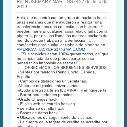
Por ROSEMARY MARTINS el 27 de Julio de
2019
Hola, me encontré con un grupo de hackers hace
unas semanas que me ayudaron a realizar una
transferencia bancaria con éxito, son hackers. Y
pueden manejar cualquier cosa relacionada con la
piratería, por eso los llamo los mejores hackers del
mundo porque trabajan a la perfección. ..
contáctelos para cualquier trabajo de piratería en :::
AMERICANHACKERS1@GMAIL.COM
"Sus servicios están 100% garantizados, así que
no tienes nada de qué preocuparte, con su
penetración imposible de rastrear".
OFRECEMOS LOS SIGUIENTES SERVICIOS;
¬ Ventas por teléfono Reino Unido, Canadá,
España
¬ Cambio de titulaciones universitarias.
¬Venta de originales universitarios.
¬Ayuda a registrarte en ILUMINATI y enriquecerte
¬ Borrar antecedentes penales.
¬Grade Changes hack
¬ El sitio web se estrelló hacking.
¬ servidor se estrelló hack
¬ Bases de datos hack
¬ Ubicaciones de seguimiento de víctimas
¬ La cuenta de la tarjeta de crédito se acredita por
adelantado.