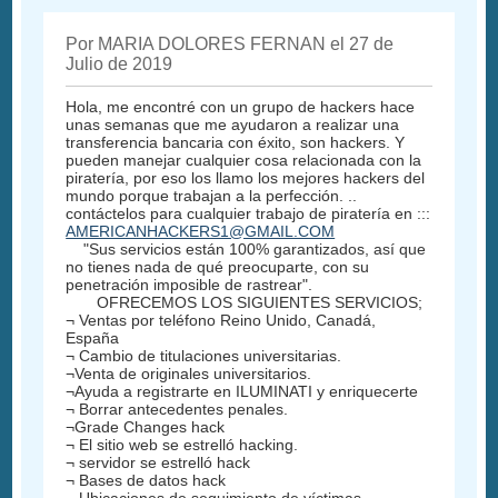
Por MARIA DOLORES FERNAN el 27 de
Julio de 2019
Hola, me encontré con un grupo de hackers hace
unas semanas que me ayudaron a realizar una
transferencia bancaria con éxito, son hackers. Y
pueden manejar cualquier cosa relacionada con la
piratería, por eso los llamo los mejores hackers del
mundo porque trabajan a la perfección. ..
contáctelos para cualquier trabajo de piratería en :::
AMERICANHACKERS1@GMAIL.COM
"Sus servicios están 100% garantizados, así que
no tienes nada de qué preocuparte, con su
penetración imposible de rastrear".
OFRECEMOS LOS SIGUIENTES SERVICIOS;
¬ Ventas por teléfono Reino Unido, Canadá,
España
¬ Cambio de titulaciones universitarias.
¬Venta de originales universitarios.
¬Ayuda a registrarte en ILUMINATI y enriquecerte
¬ Borrar antecedentes penales.
¬Grade Changes hack
¬ El sitio web se estrelló hacking.
¬ servidor se estrelló hack
¬ Bases de datos hack
¬ Ubicaciones de seguimiento de víctimas