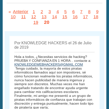
«
Anterior
1
2
3
4
5
6
7
8
9
10
11
12
13
14
15
16
17
18
20
19
Por KNOWLEDGE HACKERS el 26 de Julio
de 2019
Hola a todos, ¿Necesitas servicios de hacking?
PRUEBA Y CONFIANZA EN 1 HORA .. contacte a:
KNOWLEDGEWEBHACKERS@GMAIL.COM
Tenga cuidado, la mayoría de estos piratas
informáticos llamados aquí son impostores, sé
cómo funcionan realmente los piratas informáticos,
nunca hacen publicidad de manera ingenua y
siempre son discretos. Muchas veces me han
engañado tratando de encontrar ayuda urgente
para cambiar mis calificaciones escolares.
Finalmente, mi amigo me presentó a un grupo de
piratas informáticos de confianza que trabajan con
discreción y entrega puntualmente, hacen todo tipo
de piratería que varía;