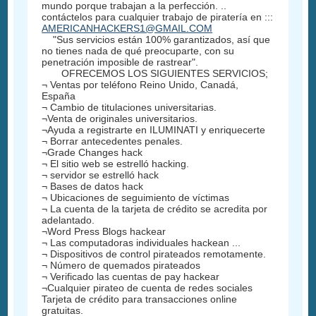
mundo porque trabajan a la perfección. ..
contáctelos para cualquier trabajo de piratería en :::
AMERICANHACKERS1@GMAIL.COM
"Sus servicios están 100% garantizados, así que
no tienes nada de qué preocuparte, con su
penetración imposible de rastrear".
OFRECEMOS LOS SIGUIENTES SERVICIOS;
¬ Ventas por teléfono Reino Unido, Canadá,
España
¬ Cambio de titulaciones universitarias.
¬Venta de originales universitarios.
¬Ayuda a registrarte en ILUMINATI y enriquecerte
¬ Borrar antecedentes penales.
¬Grade Changes hack
¬ El sitio web se estrelló hacking.
¬ servidor se estrelló hack
¬ Bases de datos hack
¬ Ubicaciones de seguimiento de víctimas
¬ La cuenta de la tarjeta de crédito se acredita por
adelantado.
¬Word Press Blogs hackear
¬ Las computadoras individuales hackean ...
¬ Dispositivos de control pirateados remotamente.
¬ Número de quemados pirateados
¬ Verificado las cuentas de pay hackear
¬Cualquier pirateo de cuenta de redes sociales
Tarjeta de crédito para transacciones online
gratuitas.