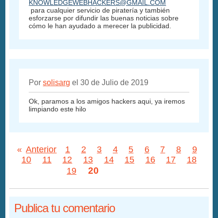
KNOWLEDGEWEBHACKERS@GMAIL.COM
para cualquier servicio de piratería y también
esforzarse por difundir las buenas noticias sobre
cómo le han ayudado a merecer la publicidad.
Por
solisarg
el 30 de Julio de 2019
Ok, paramos a los amigos hackers aqui, ya iremos
limpiando este hilo
«
Anterior
1
2
3
4
5
6
7
8
9
10
11
12
13
14
15
16
17
18
20
19
Publica tu comentario