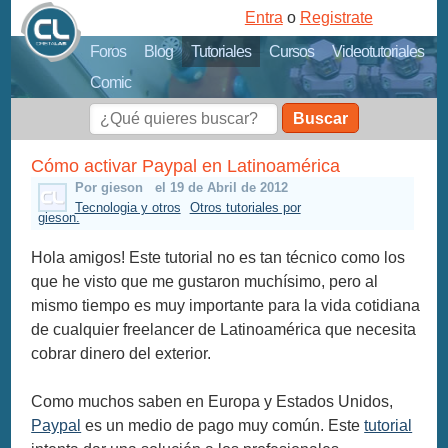
Entra
o
Registrate
Foros
Blog
Tutoriales
Cursos
Videotutoriales
Comic
Buscar
Cómo activar Paypal en Latinoamérica
Por gieson
el 19 de Abril de 2012
Tecnologia y otros
Otros tutoriales por
gieson.
Hola amigos! Este tutorial no es tan técnico como los
que he visto que me gustaron muchísimo, pero al
mismo tiempo es muy importante para la vida cotidiana
de cualquier freelancer de Latinoamérica que necesita
cobrar dinero del exterior.
Como muchos saben en Europa y Estados Unidos,
Paypal
es un medio de pago muy común. Este
tutorial