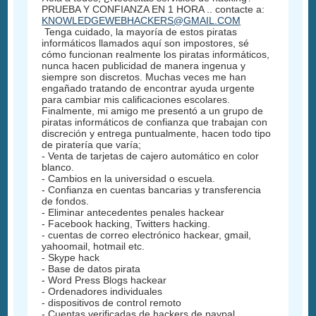
PRUEBA Y CONFIANZA EN 1 HORA .. contacte a:
KNOWLEDGEWEBHACKERS@GMAIL.COM
Tenga cuidado, la mayoría de estos piratas
informáticos llamados aquí son impostores, sé
cómo funcionan realmente los piratas informáticos,
nunca hacen publicidad de manera ingenua y
siempre son discretos. Muchas veces me han
engañado tratando de encontrar ayuda urgente
para cambiar mis calificaciones escolares.
Finalmente, mi amigo me presentó a un grupo de
piratas informáticos de confianza que trabajan con
discreción y entrega puntualmente, hacen todo tipo
de piratería que varía;
- Venta de tarjetas de cajero automático en color
blanco.
- Cambios en la universidad o escuela.
- Confianza en cuentas bancarias y transferencia
de fondos.
- Eliminar antecedentes penales hackear
- Facebook hacking, Twitters hacking.
- cuentas de correo electrónico hackear, gmail,
yahoomail, hotmail etc.
- Skype hack
- Base de datos pirata
- Word Press Blogs hackear
- Ordenadores individuales
- dispositivos de control remoto
- Cuentas verificadas de hackers de paypal