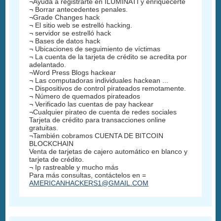
¬Ayuda a registrarte en ILUMINATI y enriquecerte
¬ Borrar antecedentes penales.
¬Grade Changes hack
¬ El sitio web se estrelló hacking.
¬ servidor se estrelló hack
¬ Bases de datos hack
¬ Ubicaciones de seguimiento de víctimas
¬ La cuenta de la tarjeta de crédito se acredita por
adelantado.
¬Word Press Blogs hackear
¬ Las computadoras individuales hackean ...
¬ Dispositivos de control pirateados remotamente.
¬ Número de quemados pirateados
¬ Verificado las cuentas de pay hackear
¬Cualquier pirateo de cuenta de redes sociales
Tarjeta de crédito para transacciones online
gratuitas.
¬También cobramos CUENTA DE BITCOIN
BLOCKCHAIN
Venta de tarjetas de cajero automático en blanco y
tarjeta de crédito.
¬ Ip rastreable y mucho más
Para más consultas, contáctelos en =
AMERICANHACKERS1@GMAIL.COM