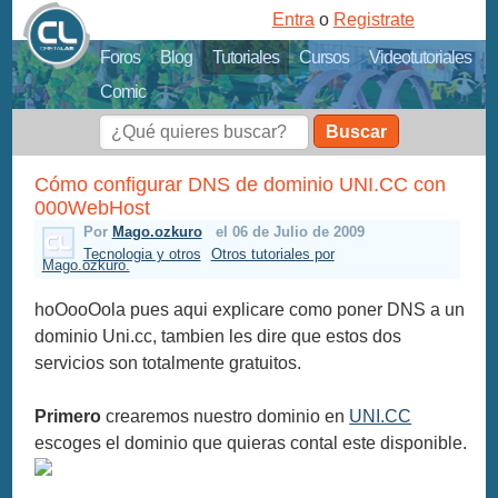
Entra
o
Registrate
Foros
Blog
Tutoriales
Cursos
Videotutoriales
Comic
Buscar
Cómo configurar DNS de dominio UNI.CC con
000WebHost
Por
Mago.ozkuro
el 06 de Julio de 2009
Tecnologia y otros
Otros tutoriales por
Mago.ozkuro.
hoOooOola pues aqui explicare como poner DNS a un
dominio Uni.cc, tambien les dire que estos dos
servicios son totalmente gratuitos.
Primero
crearemos nuestro dominio en
UNI.CC
escoges el dominio que quieras contal este disponible.