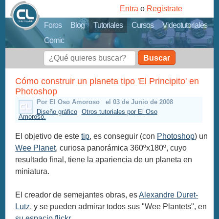
Entra
o
Registrate
Foros
Blog
Tutoriales
Cursos
Videotutoriales
Comic
Buscar
Cómo construir un planeta tipo 'El Principito' en
Photoshop
Por El Oso Amoroso
el 03 de Junio de 2008
Diseño gráfico
Otros tutoriales por El Oso
Amoroso.
El objetivo de este
tip
, es conseguir (con
Photoshop
) un
Wee Planet
, curiosa panorámica 360ºx180º, cuyo
resultado final, tiene la apariencia de un planeta en
miniatura.
El creador de semejantes obras, es
Alexandre Duret-
Lutz
, y se pueden admirar todos sus "Wee Plantets", en
su espacio flickr