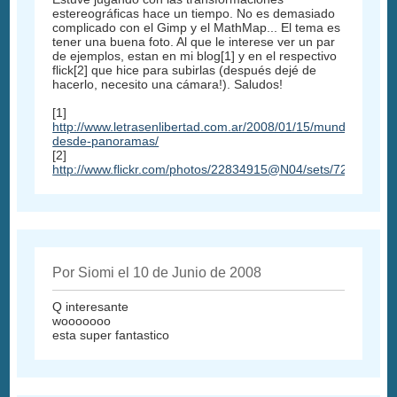
estereográficas hace un tiempo. No es demasiado
complicado con el Gimp y el MathMap... El tema es
tener una buena foto. Al que le interese ver un par
de ejemplos, estan en mi blog[1] y en el respectivo
flick[2] que hice para subirlas (después dejé de
hacerlo, necesito una cámara!). Saludos!
[1]
http://www.letrasenlibertad.com.ar/2008/01/15/mundos-
desde-panoramas/
[2]
http://www.flickr.com/photos/22834915@N04/sets/72157603
Por Siomi el 10 de Junio de 2008
Q interesante
wooooooo
esta super fantastico