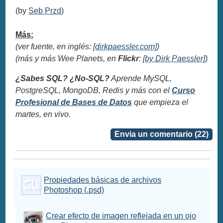
(by
Seb Przd
)
Más:
(ver fuente, en inglés:
[dirkpaessler.com]
)
(más y más Wee Planets, en
Flickr
:
[by Dirk Paessler]
)
¿Sabes SQL? ¿No-SQL?
Aprende MySQL,
PostgreSQL, MongoDB, Redis y más con el
Curso
Profesional de Bases de Datos
que empieza el
martes, en vivo.
Envia un comentario (22)
Propiedades básicas de archivos
Photoshop (.psd)
Crear efecto de imagen reflejada en un ojo