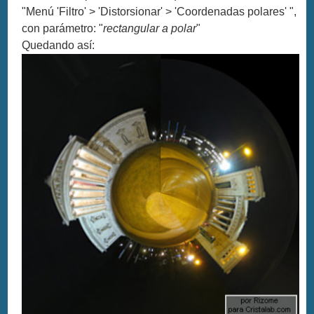
"Menú 'Filtro' > 'Distorsionar' > 'Coordenadas polares' ",
con parámetro: "
rectangular a polar
"
Quedando así: