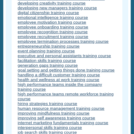
developing creativity training course
developing new managers training course
digital citizenship training course
emotional intelligence training course
employee motivation training course
employee onboarding training course
employee recognition training course
employee recruitment training course
employee termination processes training course
entrepreneurship training course
event planning training course
executive and personal assistants training course
facilitation skills training course
generation gaps training course
goal setting and getting things done training course
handling a difficult customer training course
health and wellness at work training course
high performance teams inside the company
training course
high performance teams remote workforce training
course
hiring strategies training course
human resource management training course
improving mindfulness training course
improving self awareness training course
internet marketing fundamentals training course
interpersonal skills training course
job search skills training course