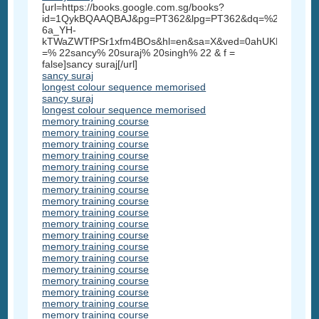
[url=https://books.google.com.sg/books?
id=1QykBQAAQBAJ&pg=PT362&lpg=PT362&dq=%22sancy+su
6a_YH-
kTWaZWTfPSr1xfm4BOs&hl=en&sa=X&ved=0ahUKEwi3_5
=% 22sancy% 20suraj% 20singh% 22 & f =
false]sancy suraj[/url]
sancy suraj
longest colour sequence memorised
sancy suraj
longest colour sequence memorised
memory training course
memory training course
memory training course
memory training course
memory training course
memory training course
memory training course
memory training course
memory training course
memory training course
memory training course
memory training course
memory training course
memory training course
memory training course
memory training course
memory training course
memory training course