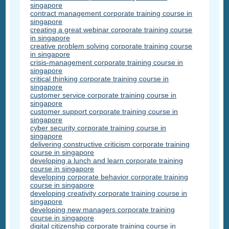
singapore
contract management corporate training course in
singapore
creating a great webinar corporate training course
in singapore
creative problem solving corporate training course
in singapore
crisis-management corporate training course in
singapore
critical thinking corporate training course in
singapore
customer service corporate training course in
singapore
customer support corporate training course in
singapore
cyber security corporate training course in
singapore
delivering constructive criticism corporate training
course in singapore
developing a lunch and learn corporate training
course in singapore
developing corporate behavior corporate training
course in singapore
developing creativity corporate training course in
singapore
developing new managers corporate training
course in singapore
digital citizenship corporate training course in