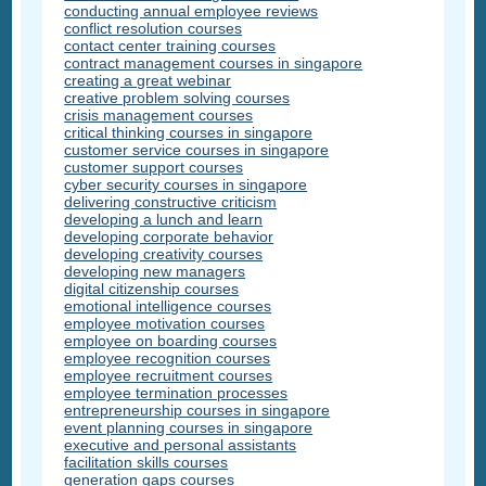
conducting annual employee reviews
conflict resolution courses
contact center training courses
contract management courses in singapore
creating a great webinar
creative problem solving courses
crisis management courses
critical thinking courses in singapore
customer service courses in singapore
customer support courses
cyber security courses in singapore
delivering constructive criticism
developing a lunch and learn
developing corporate behavior
developing creativity courses
developing new managers
digital citizenship courses
emotional intelligence courses
employee motivation courses
employee on boarding courses
employee recognition courses
employee recruitment courses
employee termination processes
entrepreneurship courses in singapore
event planning courses in singapore
executive and personal assistants
facilitation skills courses
generation gaps courses