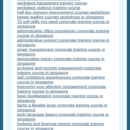
workplace harassment training course
workplace violence training course
half day memory improvement courses workshops
speed reading courses workshops in singapore
10 soft skills you need corporate training course in
singapore
administrative office procedures corporate training
course in singapore
administrative support corporate training course in
singapore
anger management corporate training course in
singapore
appreciative inquiry corporate training course in
singapore
archiving and records management corporate
training course in singapore
self confidence assertiveness corporate training
course in singapore
improving your attention management corporate
training course in singapore
basic bookkeeping corporate training course in
singapore
being a likeable boss corporate training course in
singapore
body language basics corporate training course in
singapore
budgets and financial reports corporate training
course in singapore