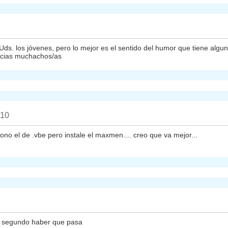
. los jóvenes, pero lo mejor es el sentido del humor que tiene algunos
acias muchachos/as
010
iono el de .vbe pero instale el maxmen.... creo que va mejor...
 el segundo haber que pasa