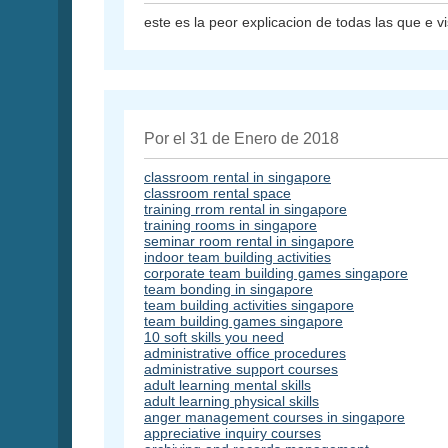
este es la peor explicacion de todas las que e vi
Por el 31 de Enero de 2018
classroom rental in singapore
classroom rental space
training rrom rental in singapore
training rooms in singapore
seminar room rental in singapore
indoor team building activities
corporate team building games singapore
team bonding in singapore
team building activities singapore
team building games singapore
10 soft skills you need
administrative office procedures
administrative support courses
adult learning mental skills
adult learning physical skills
anger management courses in singapore
appreciative inquiry courses