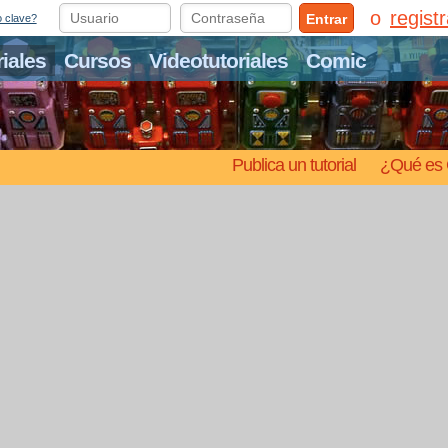
regist
Entrar
o clave?
riales
Cursos
Videotutoriales
Comic
Publica un tutorial
¿Qué es 