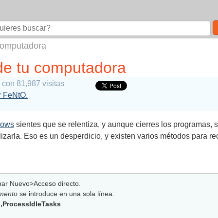
computadora
de tu computadora
con 81,987 visitas
or FeNtO.
dows
sientes que se relentiza, y aunque cierres los programas,
izarla. Eso es un desperdicio, y existen varios métodos para re
ionar Nuevo>Acceso directo.
emento
se introduce en una sola línea:
l,ProcessIdleTasks