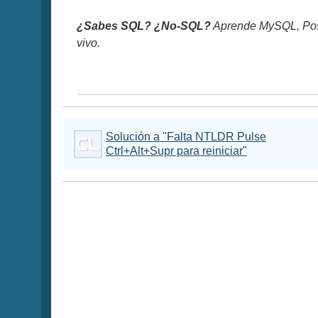
¿Sabes SQL? ¿No-SQL?
Aprende MySQL, Pos
vivo.
Solución a "Falta NTLDR Pulse
Ctrl+Alt+Supr para reiniciar"