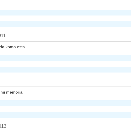
011
uda komo esta
a mi memoria
2013