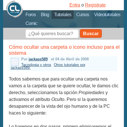
Entra
o
Registrate
Foros
Blog
Tutoriales
Cursos
Videotutoriales
Comic
Buscar
Cómo ocultar una carpeta o icono incluso para el
sistema
Por
jackass589
el 04 de Abril de 2008
Tecnologia y otros
Otros tutoriales por
jackass589.
Todos sabemos que para ocultar una carpeta nos
vamos a la carpeta que se quiere ocultar, le damos clic
derecho, seleccionamos la opción
Propiedades
y
activamos el atributo
Oculto
. Pero si la queremos
desaparecer de la vista del ojo humano y de la PC
haces lo siguiente:
Lo haremos en dos pasos, primero eliminaremos el