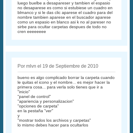
luego buelbe a desapareser y tambien el espasio
no desaparese es como si estubiese un cuadro en
blmanco y si le das clic aparese el cuadro para del
nombre tambien aparese en el buscador aparese
como un espasio en blanco asi k no al pareser no
sirbe para ocultar carpetas despues de todo no
cren eeeeeeee
Por mlvn el 19 de Septiembre de 2010
bueno es algo complicado borrar la carpeta cuando
le quitas el icono y el nombre... es mejor hacer la
primera cosa... para verla solo tienes que ir a
"inicio"
"panel de control"
"apariencia y personalizacion"
"opciones de carpeta"
en la pestaña "ver"
y
"mostrar todos los archivos y carpetas"
lo mismo debes hacer para ocultarlos