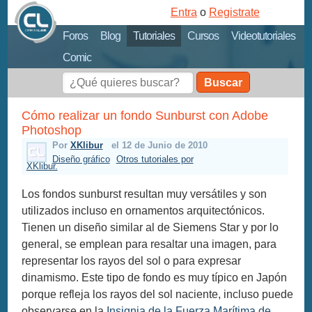
Entra
o
Registrate
Foros
Blog
Tutoriales
Cursos
Videotutoriales
Comic
Buscar
Cómo realizar un fondo Sunburst con Adobe
Photoshop
Por
XKlibur
el 12 de Junio de 2010
Diseño gráfico
Otros tutoriales por
XKlibur.
Los fondos sunburst resultan muy versátiles y son
utilizados incluso en ornamentos arquitectónicos.
Tienen un diseño similar al de Siemens Star y por lo
general, se emplean para resaltar una imagen, para
representar los rayos del sol o para expresar
dinamismo. Este tipo de fondo es muy típico en Japón
porque refleja los rayos del sol naciente, incluso puede
observarse en la
Insignia de la Fuerza Marítima de