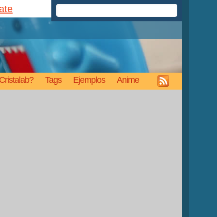
rate
Cristalab?
Tags
Ejemplos
Anime