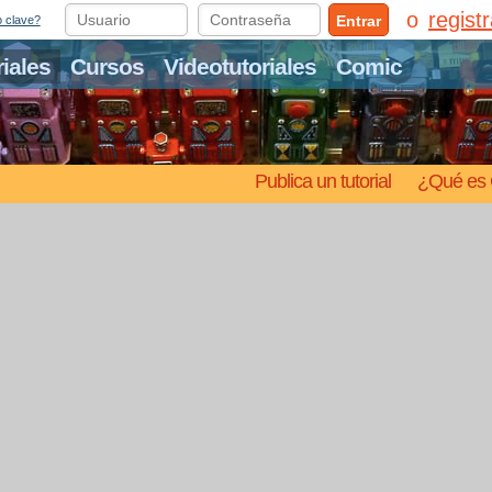
regist
Entrar
o clave?
riales
Cursos
Videotutoriales
Comic
Publica un tutorial
¿Qué es 