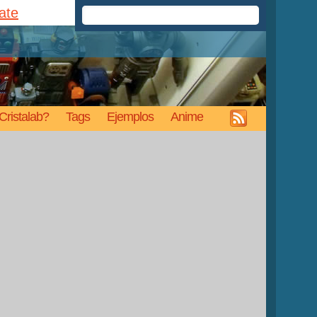
rate
Cristalab?
Tags
Ejemplos
Anime