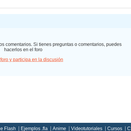
 los comentarios. Si tienes preguntas o comentarios, puedes
hacerlos en el foro
 foro y participa en la discusión
de Flash
Ejemplos .fla
Anime
Videotutoriales
Cursos
C