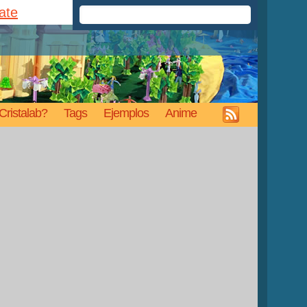
rate
Cristalab?
Tags
Ejemplos
Anime