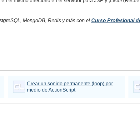
r en el mismo directorio en el servidor para JSP y ¡Listo! (Recu
tgreSQL, MongoDB, Redis y más con el
Curso Profesional d
Crear un sonido permanente (loop) por
medio de ActionScript