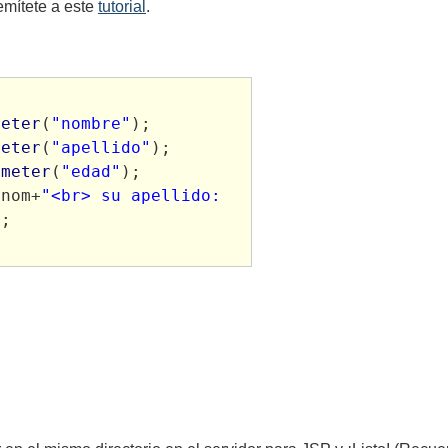
emítete a este
tutorial
.
meter
(
"nombre"
); 

meter
(
"apellido"
);

ameter
(
"edad"
);

+nom+
"<br> su apellido: 
; 
