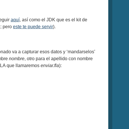
seguir
aquí
, así como el JDK que es el kit de
l; pero
este te puede servir
).
ionado va a capturar esos datos y ‘mandarselos’
ombre
nombre
, otro para el apellido con nombre
 FLA que llamaremos
enviar.fla
):