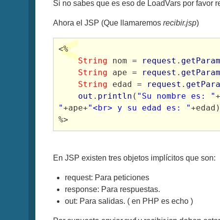
Si no sabes que es eso de LoadVars por favor r
Ahora el JSP (Que llamaremos
recibir.jsp
)
<%

String
 nom = 
request
.
getPara
String
 ape = 
request
.
getPara
String
 edad = 
request
.
getPar
out
.
println
(
"Su nombre es: "
"
+ape+
"<br> y su edad es: "
+edad)
%>
En JSP existen tres objetos implícitos que son:
request: Para peticiones
response: Para respuestas.
out: Para salidas. ( en PHP es echo )