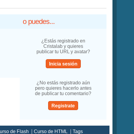
o puedes...
¿Estás registrado en
Cristalab y quieres
publicar tu URL y avatar?
Inicia sesión
¿No estás registrado aún
pero quieres hacerlo antes
de publicar tu comentario?
Registrate
urso de Flash
Curso de HTML
Tags