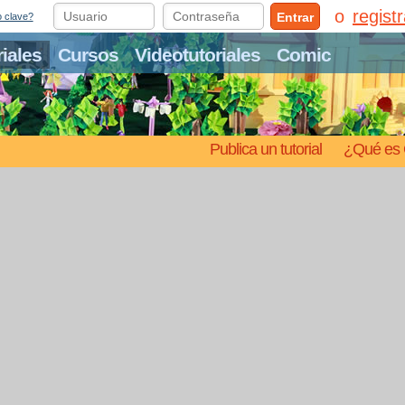
regist
Entrar
o clave?
riales
Cursos
Videotutoriales
Comic
Publica un tutorial
¿Qué es 