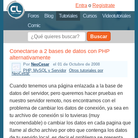
Entra
o
Registrate
Foros
Blog
Tutoriales
Cursos
Videotutoriales
Comic
Buscar
Conectarse a 2 bases de datos con PHP
alternativamente
Por
NeoCesar
el 01 de Octubre de 2008
PHP, MySQL y Servidor
Otros tutoriales por
NeoCesar.
Cuando tenemos una página enlazada a la base de
datos del servidor, pero queremos hacer pruebas en
nuestro servidor remoto, nos encontramos con el
problema de cambiar los datos de conexión, ya sea en
tu archivo de conexión si lo tuvieras (muy
recomendable) o cambiar los datos en cada pagina que
llame al dicho archivo por otro que contenga los datos
de tu servido local, es decir el problema se presenta