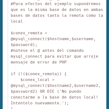
#Para efectos del ejemplo supondremos 
que es la misma base de datos en ambas 
bases de datos tanto la remota como la 
local 

$conex_remota = 
@mysql_connect($hostname,$username, 
$password); 

#notese el @ antes del comando 
mysql_connect para evitar que arroje 
mensaje de error de PHP 

if (!($conex_remota)) { 

    $conex_local = 
@mysql_connect($hostname2,$username2, 
$password2) OR DIE ('No puedo 
conectarme a la base de datos local! 
Intentelo nuevamente.'); 

} 
