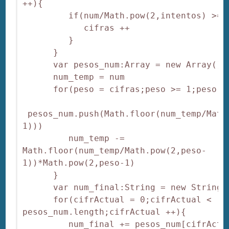
++){

         if(num/Math.pow(2,intentos) >= 2
            cifras ++

         }

      }

      var pesos_num:Array = new Array()

      num_temp = num

      for(peso = cifras;peso >= 1;peso --
 pesos_num.push(Math.floor(num_temp/Math
1)))

         num_temp -= 
Math.floor(num_temp/Math.pow(2,peso-
1))*Math.pow(2,peso-1)

      }

      var num_final:String = new String("
      for(cifrActual = 0;cifrActual < 
pesos_num.length;cifrActual ++){

         num_final += pesos_num[cifrActua