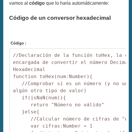
vamos al
código
que lo haría automáticamente:
Código de un conversor hexadecimal
Código :
//Declaración de la función toHex, la cua
encargada de convertir el número Decimal 
Hexadecimal

function toHex(num:Number){

   //Comprobar si es un número (y no una 
algún otro tipo de valor)

   if(isNaN(num)){

      return "Número no válido"

   }else{

      //Calcular número de cifras de "num
      var cifras:Number = 1
