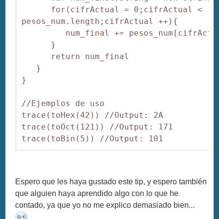
      for(cifrActual = 0;cifrActual < 
pesos_num.length;cifrActual ++){

         num_final += pesos_num[cifrActua
      }

      return num_final

   }

}

//Ejemplos de uso

trace(toHex(42)) //Output: 2A

trace(toOct(121)) //Output: 171

trace(toBin(5)) //Output: 101
Espero que les haya gustado este tip, y espero también
que alguien haya aprendido algo con lo que he
contado, ya que yo no me explico demasiado bien...