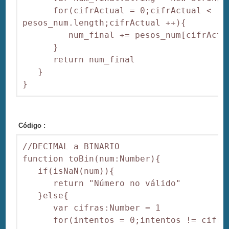
      for(cifrActual = 0;cifrActual < 
pesos_num.length;cifrActual ++){

         num_final += pesos_num[cifrActua
      }

      return num_final

   }

}
Código :
//DECIMAL a BINARIO

function toBin(num:Number){

   if(isNaN(num)){

      return "Número no válido"

   }else{

      var cifras:Number = 1

      for(intentos = 0;intentos != cifras