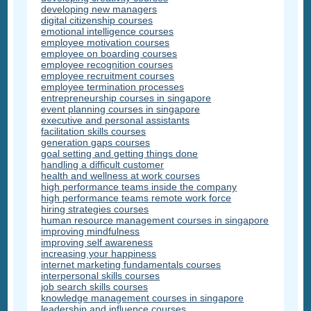
developing new managers
digital citizenship courses
emotional intelligence courses
employee motivation courses
employee on boarding courses
employee recognition courses
employee recruitment courses
employee termination processes
entrepreneurship courses in singapore
event planning courses in singapore
executive and personal assistants
facilitation skills courses
generation gaps courses
goal setting and getting things done
handling a difficult customer
health and wellness at work courses
high performance teams inside the company
high performance teams remote work force
hiring strategies courses
human resource management courses in singapore
improving mindfulness
improving self awareness
increasing your happiness
internet marketing fundamentals courses
interpersonal skills courses
job search skills courses
knowledge management courses in singapore
leadership and influence courses