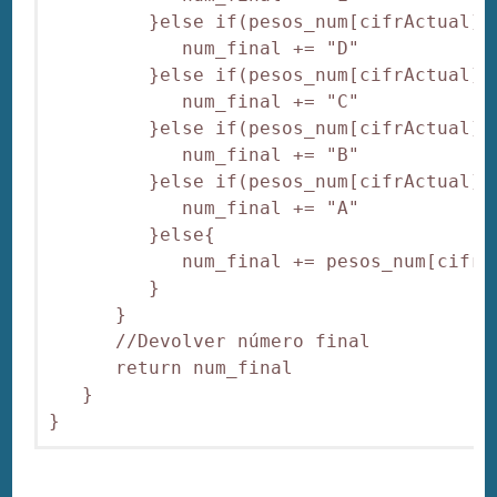
         }else if(pesos_num[cifrActual] =
            num_final += "D"

         }else if(pesos_num[cifrActual] =
            num_final += "C"

         }else if(pesos_num[cifrActual] =
            num_final += "B"

         }else if(pesos_num[cifrActual] =
            num_final += "A"

         }else{

            num_final += pesos_num[cifrAc
         }

      }

      //Devolver número final

      return num_final

   }

}