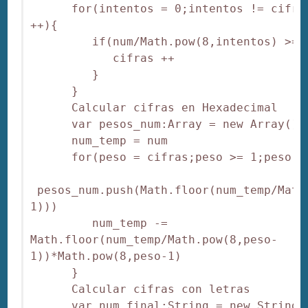
      for(intentos = 0;intentos != cifras
++){

         if(num/Math.pow(8,intentos) >= 8
            cifras ++

         }

      }

      Calcular cifras en Hexadecimal

      var pesos_num:Array = new Array()

      num_temp = num

      for(peso = cifras;peso >= 1;peso --
 pesos_num.push(Math.floor(num_temp/Math
1)))

         num_temp -= 
Math.floor(num_temp/Math.pow(8,peso-
1))*Math.pow(8,peso-1)

      }

      Calcular cifras con letras

      var num_final:String = new String("