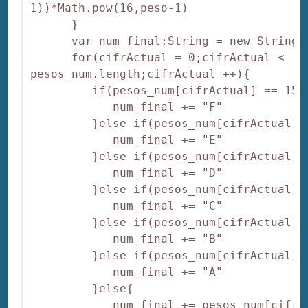
1))*Math.pow(16,peso-1)

      }

      var num_final:String = new String("
      for(cifrActual = 0;cifrActual < 
pesos_num.length;cifrActual ++){

         if(pesos_num[cifrActual] == 15){
            num_final += "F"

         }else if(pesos_num[cifrActual] =
            num_final += "E"

         }else if(pesos_num[cifrActual] =
            num_final += "D"

         }else if(pesos_num[cifrActual] =
            num_final += "C"

         }else if(pesos_num[cifrActual] =
            num_final += "B"

         }else if(pesos_num[cifrActual] =
            num_final += "A"

         }else{

            num_final += pesos_num[cifrAc