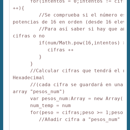
      for(intentos = 0;intentos != cifras
++){

         //Se comprueba si el número es m
potencias de 16 en orden (desde 16 elevad
         //Para así saber si hay que añad
cifras o no

         if(num/Math.pow(16,intentos) >= 
            cifras ++

         }

      }

      //Calcular cifras que tendrá el núm
Hexadecimal

      //(cada cifra se guardará en una po
array "pesos_num")

      var pesos_num:Array = new Array()

      num_temp = num

      for(peso = cifras;peso >= 1;peso --
         //Añadir cifra a "pesos_num"
