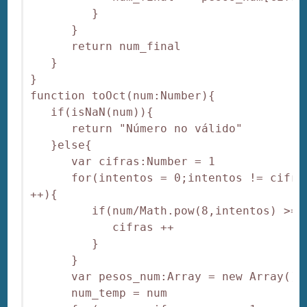
         }

      }

      return num_final

   }

}

function toOct(num:Number){

   if(isNaN(num)){

      return "Número no válido"

   }else{

      var cifras:Number = 1

      for(intentos = 0;intentos != cifras
++){

         if(num/Math.pow(8,intentos) >= 8
            cifras ++

         }

      }

      var pesos_num:Array = new Array()

      num_temp = num
