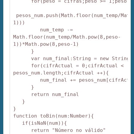
      for(peso = cifras;peso >= 1;peso --
 pesos_num.push(Math.floor(num_temp/Math
1)))

         num_temp -= 
Math.floor(num_temp/Math.pow(8,peso-
1))*Math.pow(8,peso-1)

      }

      var num_final:String = new String("
      for(cifrActual = 0;cifrActual < 
pesos_num.length;cifrActual ++){

         num_final += pesos_num[cifrActua
      }

      return num_final

   }

}

function toBin(num:Number){

   if(isNaN(num)){

      return "Número no válido"
