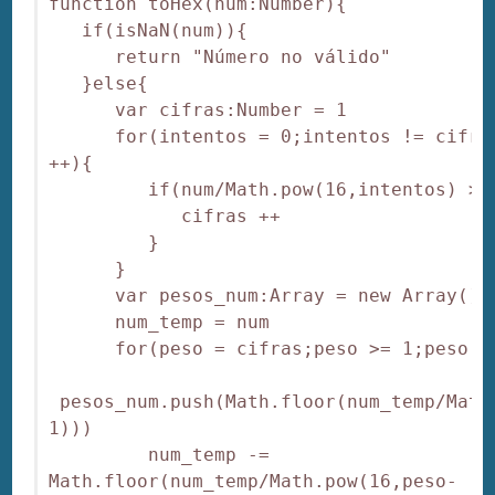
function toHex(num:Number){

   if(isNaN(num)){

      return "Número no válido"

   }else{

      var cifras:Number = 1

      for(intentos = 0;intentos != cifras
++){

         if(num/Math.pow(16,intentos) >= 
            cifras ++

         }

      }

      var pesos_num:Array = new Array()

      num_temp = num

      for(peso = cifras;peso >= 1;peso --
 pesos_num.push(Math.floor(num_temp/Math
1)))

         num_temp -= 
Math.floor(num_temp/Math.pow(16,peso-