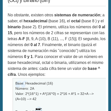
(Oct) y Binario (Bin)
No obstante, existen otros
sistemas de numeración
; a
saber, el
hexadecimal
(base 16), el
octal
(base 8 ) y el
binario
(base 2). El primero, utiliza los números del
0 al
15
, pero los números de 2 cifras se representan con las
letras
A-F
[8, 9, A (10), B (11), ..., F (15)]. El segundo, los
números del
0 al 7
. Finalmente, el binario (quizá el
sistema de numeración más "conocido") utiliza los
números
0 y 1
. Para conocer el valor de un número en
base hexadecimal, octal o binaria, utilizamos el mismo
sistema de antes: cada cifra tiene un valor de
base ^
cifra
. Unos ejemplos:
Base: Hexadecimal (16)
Número: 2A
Valor: 2*(16^1) + A*(16^0) = 2*16 + A*1 = 32+A -->
(A=10) --> 42