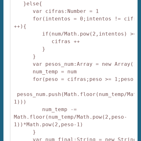
   }else{

      var cifras:Number = 1

      for(intentos = 0;intentos != cifras
++){

         if(num/Math.pow(2,intentos) >= 2
            cifras ++

         }

      }

      var pesos_num:Array = new Array()

      num_temp = num

      for(peso = cifras;peso >= 1;peso --
 pesos_num.push(Math.floor(num_temp/Math
1)))

         num_temp -= 
Math.floor(num_temp/Math.pow(2,peso-
1))*Math.pow(2,peso-1)

      }

      var num_final:String = new String("