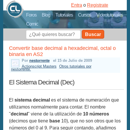
Entra
o
Registrate
Foros
Blog
Tutoriales
Cursos
Videotutoriales
Comic
Buscar
Convertir base decimal a hexadecimal, octal o
binaria en AS2
Por
nestorrente
el 15 de Julio de 2009
Actionscript Masters
Otros tutoriales por
nestorrente.
El Sistema Decimal (Dec)
El
sistema decimal
es el sistema de numeración que
utilizamos normalmente para contar. El nombre
"
decimal
" viene de la utilización de
10 números
(decimos que tiene
base
10), que no son otros que los
números del 0 al 9. Para seguir contando, añadimos