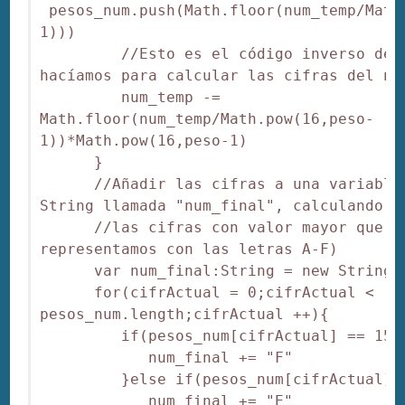
 pesos_num.push(Math.floor(num_temp/Math
1)))

         //Esto es el código inverso de l
hacíamos para calcular las cifras del núm
         num_temp -= 
Math.floor(num_temp/Math.pow(16,peso-
1))*Math.pow(16,peso-1)

      }

      //Añadir las cifras a una variable 
String llamada "num_final", calculando a 
      //las cifras con valor mayor que 9 
representamos con las letras A-F)

      var num_final:String = new String("
      for(cifrActual = 0;cifrActual < 
pesos_num.length;cifrActual ++){

         if(pesos_num[cifrActual] == 15){
            num_final += "F"

         }else if(pesos_num[cifrActual] =
            num_final += "E"
