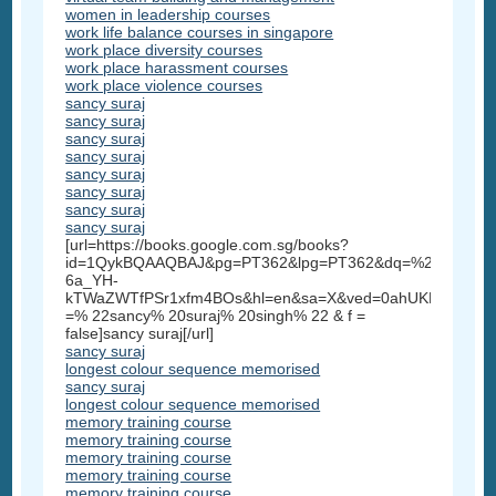
women in leadership courses
work life balance courses in singapore
work place diversity courses
work place harassment courses
work place violence courses
sancy suraj
sancy suraj
sancy suraj
sancy suraj
sancy suraj
sancy suraj
sancy suraj
sancy suraj
[url=https://books.google.com.sg/books?
id=1QykBQAAQBAJ&pg=PT362&lpg=PT362&dq=%22sancy+su
6a_YH-
kTWaZWTfPSr1xfm4BOs&hl=en&sa=X&ved=0ahUKEwi3_5
=% 22sancy% 20suraj% 20singh% 22 & f =
false]sancy suraj[/url]
sancy suraj
longest colour sequence memorised
sancy suraj
longest colour sequence memorised
memory training course
memory training course
memory training course
memory training course
memory training course