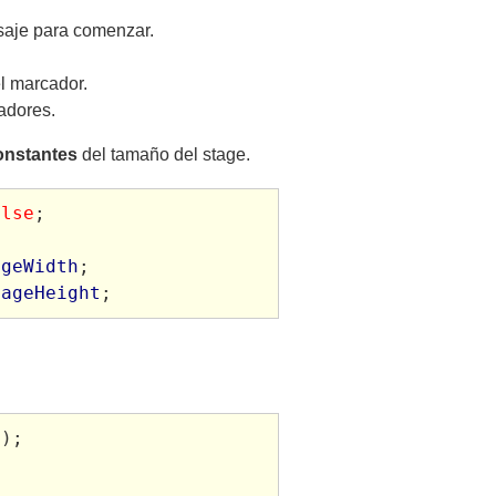
saje para comenzar.
el marcador.
adores.
nstantes
del tamaño del stage.
alse
;
ageWidth
;
tageHeight
;
();