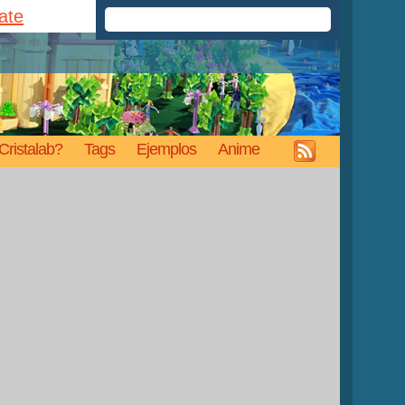
rate
Cristalab?
Tags
Ejemplos
Anime