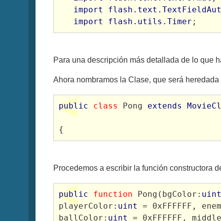
import flash.text.TextFieldAu
import flash.utils.Timer
;
Para una descripción más detallada de lo que 
Ahora nombramos la Clase, que será heredada 
public 
class
 Pong 
extends MovieC
{
Procedemos a escribir la función constructora d
public
function
 Pong(bgColor:
uin
playerColor:
uint
 = 0xFFFFFF, ene
ballColor:
uint
 = 0xFFFFFF, middl