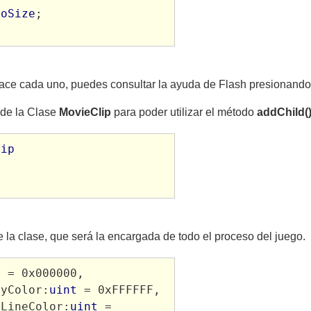
toSize
;

hace cada uno, puedes consultar la ayuda de Flash presionando
de la Clase
MovieClip
para poder utilizar el método
addChild(
lip
e la clase, que será la encargada de todo el proceso del juego.
t
 = 0x000000, 
myColor:
uint
 = 0xFFFFFF, 
eLineColor:
uint
 = 