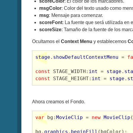
scoreColor
: El color de los marcadores.
msgColor
: Color del texto usado como men
msg
: Mensaje para comenzar.
scoreFont
: La fuente que será utilizada en 
scoreSize
: Tamaño de la fuente de los marc
Ocultamos el
Context Menu
y establecemos
Co
stage
.
showDefaultContextMenu
 = 
f
const
 STAGE_WIDTH:
int
 = 
stage
.
st
const
 STAGE_HEIGHT:
int
 = 
stage
.
s
Ahora creamos el Fondo.
var
 bg:
MovieClip
 = 
new
MovieClip
bg.
graphics
.
beginFill
(bgColor);