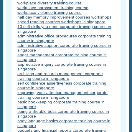
workplace diversity training course
workplace harassment training course
workplace violence training course
half day memory improvement courses workshops
speed reading courses workshops in singapore
10 soft skills you need corporate training course in
singapore
administrative office procedures corporate training
course in singapore
administrative support corporate training course in
singapore
anger management corporate training course in
singapore
appreciative inquiry corporate training course in
singapore
archiving and records management corporate
training course in singapore
self confidence assertiveness corporate training
course in singapore
improving your attention management corporate
training course in singapore
basic bookkeeping corporate training course in
singapore
being a likeable boss corporate training course in
singapore
body language basics corporate training course in
singapore
budgets and financial reports corporate training