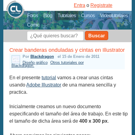
Entra
o
Registrate
Foros
Blog
Tutoriales
Cursos
Videotutoriales
Comic
Buscar
Crear banderas onduladas y cintas en Illustrator
Por
Blackdragon
el 15 de Enero de 2011
Diseño gráfico
Otros tutoriales por
Blackdragon.
En el presente
tutorial
vamos a crear unas cintas
usando
Adobe Illustrator
de una manera sencilla y
practica.
Inicialmente creamos un nuevo documento
especificando el tamaño del área de trabajo. En este tip
el tamaño de dicha área será de
400 x 300 px
.