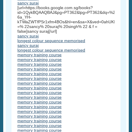
sancy suraj
[url=https://books.google.com.sg/books?
id=1QykBQAAQBAJ&pg=PT362&lpg=PT362&dq=%22sancy+su
6a_YH-
kTWaZWTfPSr1xfm4BOs&hl=en&sa=X&ved=0ahUKEwi3_5
=% 22sancy% 20suraj% 20singh% 22 & f =
false]sancy suraj[/url]
sancy suraj
longest colour sequence memorised
sancy suraj
longest colour sequence memorised
memory training course
memory training course
memory training course
memory training course
memory training course
memory training course
memory training course
memory training course
memory training course
memory training course
memory training course
memory training course
memory training course
memory training course
memory training course
memory training course
memory training course