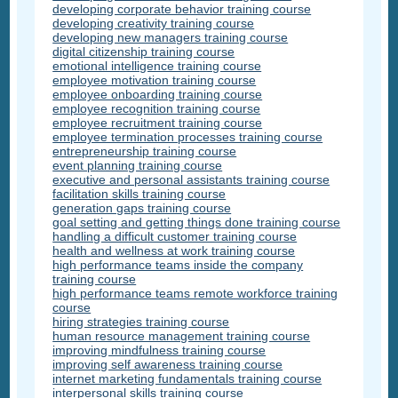
developing corporate behavior training course
developing creativity training course
developing new managers training course
digital citizenship training course
emotional intelligence training course
employee motivation training course
employee onboarding training course
employee recognition training course
employee recruitment training course
employee termination processes training course
entrepreneurship training course
event planning training course
executive and personal assistants training course
facilitation skills training course
generation gaps training course
goal setting and getting things done training course
handling a difficult customer training course
health and wellness at work training course
high performance teams inside the company
training course
high performance teams remote workforce training
course
hiring strategies training course
human resource management training course
improving mindfulness training course
improving self awareness training course
internet marketing fundamentals training course
interpersonal skills training course