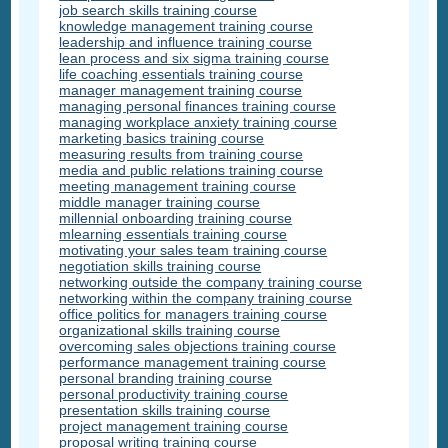
job search skills training course
knowledge management training course
leadership and influence training course
lean process and six sigma training course
life coaching essentials training course
manager management training course
managing personal finances training course
managing workplace anxiety training course
marketing basics training course
measuring results from training course
media and public relations training course
meeting management training course
middle manager training course
millennial onboarding training course
mlearning essentials training course
motivating your sales team training course
negotiation skills training course
networking outside the company training course
networking within the company training course
office politics for managers training course
organizational skills training course
overcoming sales objections training course
performance management training course
personal branding training course
personal productivity training course
presentation skills training course
project management training course
proposal writing training course