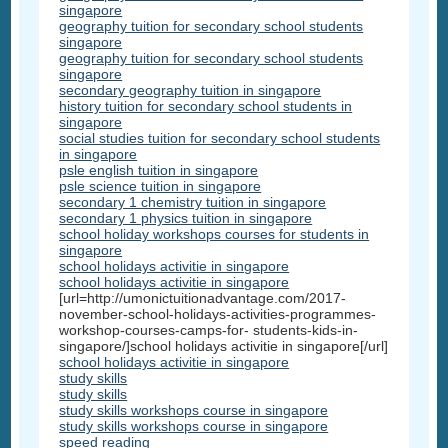
singapore
geography tuition for secondary school students
singapore
geography tuition for secondary school students
singapore
secondary geography tuition in singapore
history tuition for secondary school students in
singapore
social studies tuition for secondary school students
in singapore
psle english tuition in singapore
psle science tuition in singapore
secondary 1 chemistry tuition in singapore
secondary 1 physics tuition in singapore
school holiday workshops courses for students in
singapore
school holidays activitie in singapore
school holidays activitie in singapore
[url=http://umonictuitionadvantage.com/2017-
november-school-holidays-activities-programmes-
workshop-courses-camps-for- students-kids-in-
singapore/]school holidays activitie in singapore[/url]
school holidays activitie in singapore
study skills
study skills
study skills workshops course in singapore
study skills workshops course in singapore
speed reading