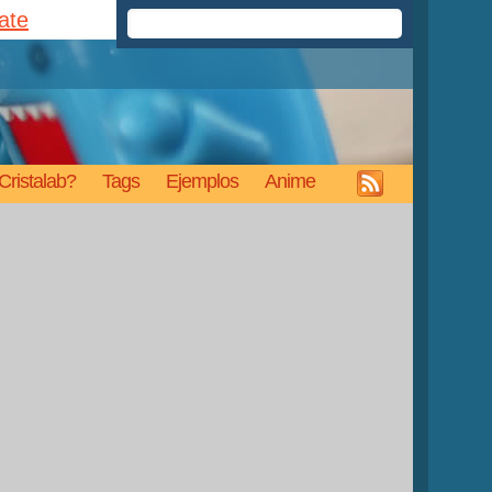
rate
Cristalab?
Tags
Ejemplos
Anime