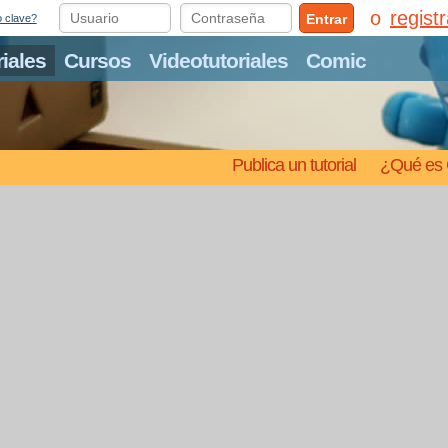
regist
Entrar
o clave?
riales
Cursos
Videotutoriales
Comic
Publica un tutorial
¿Qué es 