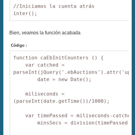
//Iniciamos la cuenta atrás

inter();
Bien, veamos la función acabada
Código :
function caEbInitCounters () {

    var catched = 
parseInt(jQuery('.ebAuctions').attr('upda
        date = new Date();

    miliseconds = 
(parseInt(date.getTime())/1000);

    var timePassed = miliseconds-catched,
        minsSecs = division(timePassed, 6