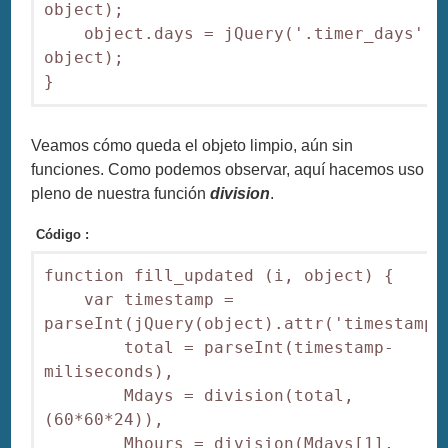
object);

    object.days = jQuery('.timer_days', 
object);

}
Veamos cómo queda el objeto limpio, aún sin
funciones. Como podemos observar, aquí hacemos uso
pleno de nuestra función
division
.
Código :
function fill_updated (i, object) {

    var timestamp = 
parseInt(jQuery(object).attr('timestamp')
        total = parseInt(timestamp-
miliseconds),

        Mdays = division(total, 
(60*60*24)),

        Mhours = division(Mdays[1], 