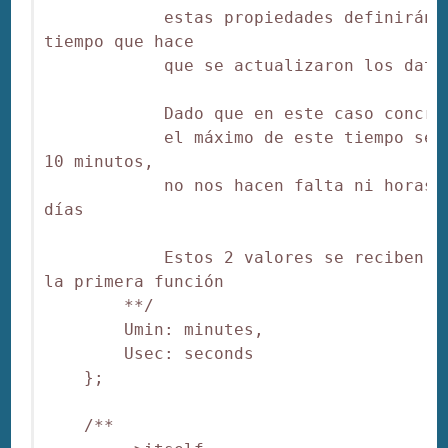
            estas propiedades definirán e
tiempo que hace

            que se actualizaron los datos
            Dado que en este caso concret
            el máximo de este tiempo será
10 minutos,

            no nos hacen falta ni horas n
días

            Estos 2 valores se reciben de
la primera función

        **/

        Umin: minutes,

        Usec: seconds

    };

    /**
