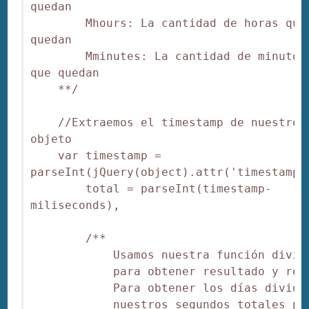
quedan

        Mhours: La cantidad de horas que 
quedan

        Mminutes: La cantidad de minutos 
que quedan

    **/

    //Extraemos el timestamp de nuestro 
objeto

    var timestamp = 
parseInt(jQuery(object).attr('timestamp')
        total = parseInt(timestamp-
miliseconds),

        /**

            Usamos nuestra función divisi
            para obtener resultado y rest
            Para obtener los días dividim
            nuestros segundos totales por