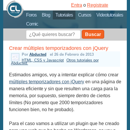
Entra
o
Registrate
Foros
Blog
Tutoriales
Cursos
Videotutoriales
Comic
Buscar
Crear múltiples temporizadores con jQuery
Por
Abducted
el 26 de Febrero de 2013
HTML, CSS y Javascript
Otros tutoriales por
Abducted.
Estimados amigos, voy a intentar explicar cómo crear
múltiples temporizadores con jQuery
en una página de
manera eficiente y sin que resulten una carga para la
memoria, por supuesto, siempre dentro de ciertos
límites (No prometo que 2000 temporizadores
funcionen bien, no he probado).
Para el caso vamos a utilizar un plugin que he creado