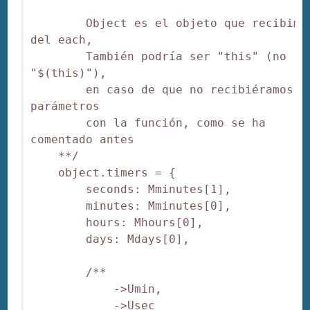
        Object es el objeto que recibimos
del each,

        También podría ser "this" (no 
"$(this)"),

        en caso de que no recibiéramos lo
parámetros

        con la función, como se ha 
comentado antes

    **/

    object.timers = {

        seconds: Mminutes[1],

        minutes: Mminutes[0],

        hours: Mhours[0],

        days: Mdays[0],

        /**

            ->Umin,

            ->Usec
