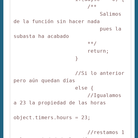
                        /**

                            Salimos 
de la función sin hacer nada

                            pues la 
subasta ha acabado

                        **/

                        return;

                    }

                    //Si lo anterior 
pero aún quedan días

                    else {

                        //Igualamos 
a 23 la propiedad de las horas

object.timers.hours = 23;

                        //restamos 1 