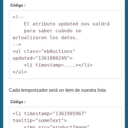
Código :
<!--

    El atributo updated nos valdrá

    para saber cuándo se 
actualizaron los datos.

-->

<ul class="ebAuctions" 
updated="1361888249">

    <li timestamp=....></li>

</ul>
Cada temporizador será un item de nuestra lista
Código :
<li timestamp="1361905967" 
tooltip="someText">

    <img src="productImage" 