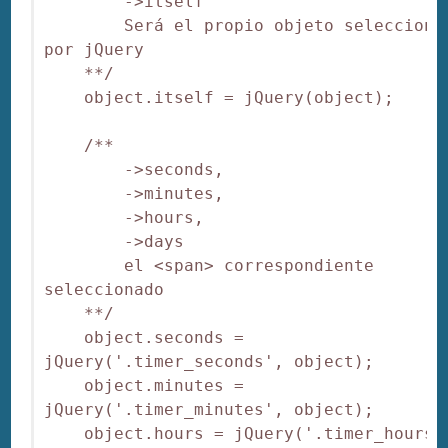
        ->itself

        Será el propio objeto seleccionad
por jQuery

    **/

    object.itself = jQuery(object);

    /**

        ->seconds,

        ->minutes,

        ->hours,

        ->days

        el <span> correspondiente 
seleccionado

    **/

    object.seconds = 
jQuery('.timer_seconds', object);

    object.minutes = 
jQuery('.timer_minutes', object);

    object.hours = jQuery('.timer_hours',