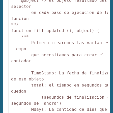
    @object -> el objeto resultado del 
selector

        en cada paso de ejecución de la 
función

**/

function fill_updated (i, object) {

    /**

        Primero crearemos las variables d
tiempo

        que necesitamos para crear el 
contador

        TimeStamp: La fecha de finalizaci
de ese objeto

        total: el tiempo en segundos que 
quedan

            (segundos de finalización - 
segundos de "ahora")

        Mdays: La cantidad de días que 