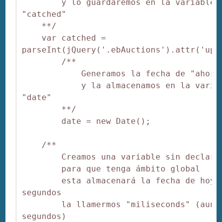
        y lo guardaremos en la variable 
"catched"

    **/

    var catched = 
parseInt(jQuery('.ebAuctions').attr('upda
        /**

            Generamos la fecha de "ahora"
            y la almacenamos en la variab
"date"

        **/

        date = new Date();

    /**

        Creamos una variable sin declarar
        para que tenga ámbito global

        esta almacenará la fecha de hoy e
segundos

        la llamermos "miliseconds" (aunqu
segundos)
