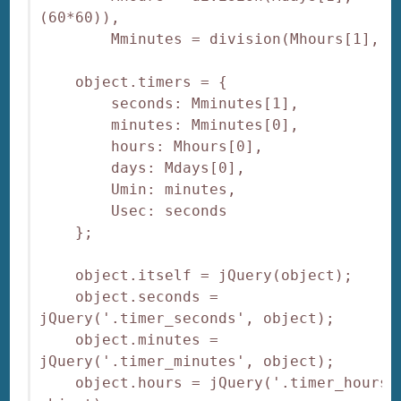
(60*60)),

        Mminutes = division(Mhours[1], 60
    object.timers = {

        seconds: Mminutes[1],

        minutes: Mminutes[0],

        hours: Mhours[0],

        days: Mdays[0],

        Umin: minutes,

        Usec: seconds

    };

    object.itself = jQuery(object);

    object.seconds = 
jQuery('.timer_seconds', object);

    object.minutes = 
jQuery('.timer_minutes', object);

    object.hours = jQuery('.timer_hours',