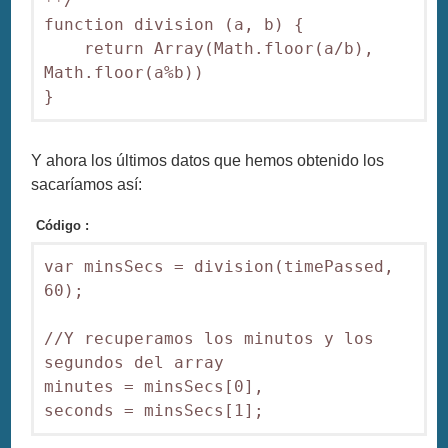
**/

function division (a, b) {

    return Array(Math.floor(a/b), 
Math.floor(a%b))

}
Y ahora los últimos datos que hemos obtenido los
sacaríamos así:
Código :
var minsSecs = division(timePassed, 
60);

//Y recuperamos los minutos y los 
segundos del array

minutes = minsSecs[0],

seconds = minsSecs[1];