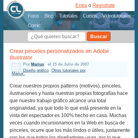
Entra
o
Registrate
Foros
Blog
Tutoriales
Cursos
Videotutoriales
Comic
Buscar
Crear pinceles personalizados en Adobe
Illustrator
Por
Mariux
el 15 de Julio de 2007
Diseño gráfico
Otros tutoriales por
Mariux.
Crear nuestros propios patterns (motivos), pinceles,
ilustraciones y hasta nuestras propias fotografías hace
que nuestro trabajo gráfico alcance una total
originalidad, ya que todo lo que está presente en la
vista del espectador es 100% hecho en casa. Muchas
veces cuando incursionamos en la Web en busca de
pinceles, ocurre que los más lindos o útiles, justamente
son los que todos los diseñadores usan, por lo que