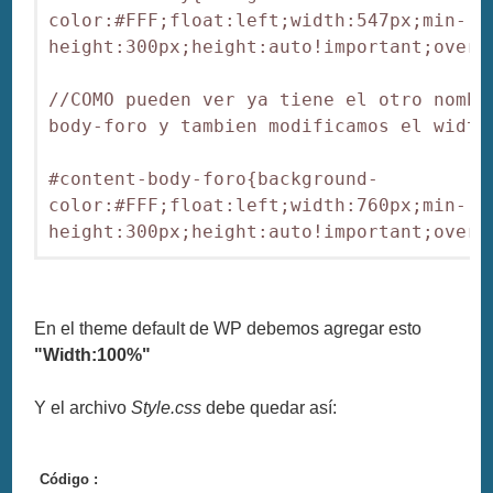
color:#FFF;float:left;width:547px;min-
height:300px;height:auto!important;overfl
//COMO pueden ver ya tiene el otro nombr
body-foro y tambien modificamos el width:
#content-body-foro{background-
color:#FFF;float:left;width:760px;min-
En el theme default de WP debemos agregar esto
"Width:100%"
Y el archivo
Style.css
debe quedar así:
Código :