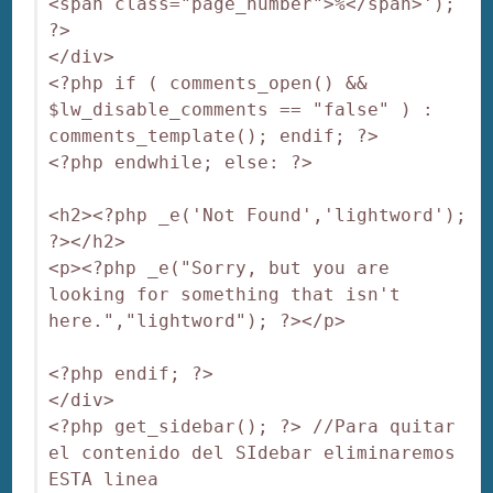
<span class="page_number">%</span>'); 
?>

</div>

<?php if ( comments_open() && 
$lw_disable_comments == "false" ) : 
comments_template(); endif; ?>

<?php endwhile; else: ?>

<h2><?php _e('Not Found','lightword'); 
?></h2>

<p><?php _e("Sorry, but you are 
looking for something that isn't 
here.","lightword"); ?></p>

<?php endif; ?>

</div>

<?php get_sidebar(); ?> //Para quitar 
el contenido del SIdebar eliminaremos 
ESTA linea
