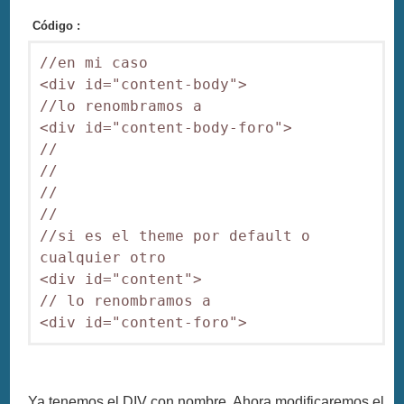
Código :
//en mi caso

<div id="content-body">

//lo renombramos a

<div id="content-body-foro">

//

//

//

//

//si es el theme por default o 
cualquier otro

<div id="content">

// lo renombramos a

Ya tenemos el DIV con nombre. Ahora modificaremos el