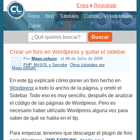
Entra
o
Registrate
Foros
Blog
Tutoriales
Cursos
Videotutoriales
Comic
Buscar
Crear un foro en Wordpress y quitar el sidebar
Por
Mago.ozkuro
el 08 de Julio de 2009
PHP, MySQL y Servidor
Otros tutoriales por
Mago.ozkuro.
En este
tip
explicaré cómo poner un foro hecho en
Wordpress
a todo lo ancho de la página, y omitir el
Sidebar. Todo eso es muy sencillo, después de analizar
el código de las páginas de Wordpress. Pero es
necesario haber utilizado Wordpress alguna vez para
saber de qué se habla en el tip.
Para empezar, tenemos que descargar el plugin de foro