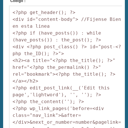
Código :
<?php get_header(); ?>

<div id="content-body"> //Fijense Bien 
en esta linea

<?php if (have_posts()) : while 
(have_posts()) : the_post(); ?>

<div <?php post_class() ?> id="post-<?
php the_ID(); ?>">

<h2><a title="<?php the_title(); ?>" 
href="<?php the_permalink() ?>" 
rel="bookmark"><?php the_title(); ?>
</a></h2>

<?php edit_post_link(__('Edit this 
page','lightword'), '', ''); ?>

<?php the_content(''); ?>

<?php wp_link_pages('before=<div 
class="nav_link">&after=
</div>&next_or_number=number&pagelink=