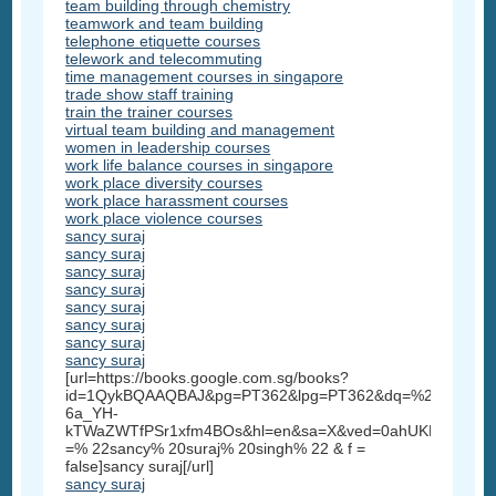
team building through chemistry
teamwork and team building
telephone etiquette courses
telework and telecommuting
time management courses in singapore
trade show staff training
train the trainer courses
virtual team building and management
women in leadership courses
work life balance courses in singapore
work place diversity courses
work place harassment courses
work place violence courses
sancy suraj
sancy suraj
sancy suraj
sancy suraj
sancy suraj
sancy suraj
sancy suraj
sancy suraj
[url=https://books.google.com.sg/books?
id=1QykBQAAQBAJ&pg=PT362&lpg=PT362&dq=%22sancy+su
6a_YH-
kTWaZWTfPSr1xfm4BOs&hl=en&sa=X&ved=0ahUKEwi3_5
=% 22sancy% 20suraj% 20singh% 22 & f =
false]sancy suraj[/url]
sancy suraj