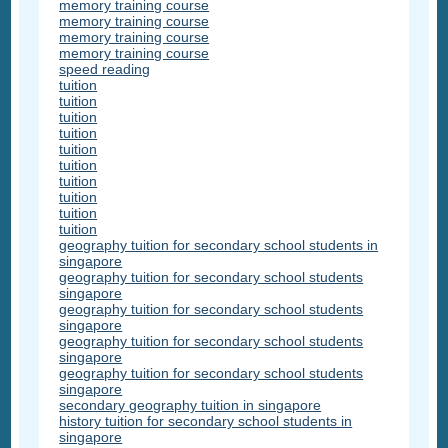
memory training course
memory training course
memory training course
memory training course
speed reading
tuition
tuition
tuition
tuition
tuition
tuition
tuition
tuition
tuition
tuition
geography tuition for secondary school students in
singapore
geography tuition for secondary school students
singapore
geography tuition for secondary school students
singapore
geography tuition for secondary school students
singapore
geography tuition for secondary school students
singapore
secondary geography tuition in singapore
history tuition for secondary school students in
singapore