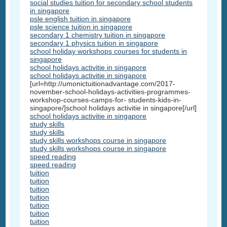
social studies tuition for secondary school students
in singapore
psle english tuition in singapore
psle science tuition in singapore
secondary 1 chemistry tuition in singapore
secondary 1 physics tuition in singapore
school holiday workshops courses for students in
singapore
school holidays activitie in singapore
school holidays activitie in singapore
[url=http://umonictuitionadvantage.com/2017-
november-school-holidays-activities-programmes-
workshop-courses-camps-for- students-kids-in-
singapore/]school holidays activitie in singapore[/url]
school holidays activitie in singapore
study skills
study skills
study skills workshops course in singapore
study skills workshops course in singapore
speed reading
speed reading
tuition
tuition
tuition
tuition
tuition
tuition
tuition