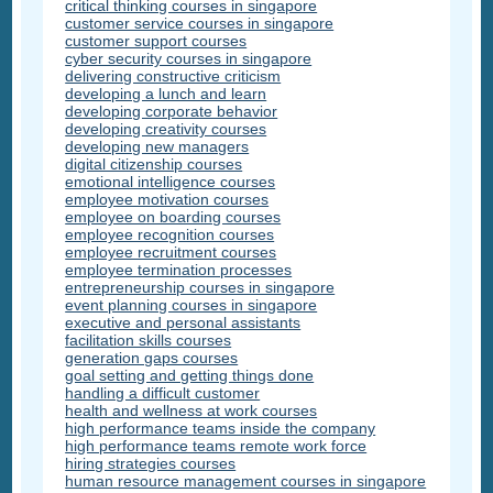
critical thinking courses in singapore
customer service courses in singapore
customer support courses
cyber security courses in singapore
delivering constructive criticism
developing a lunch and learn
developing corporate behavior
developing creativity courses
developing new managers
digital citizenship courses
emotional intelligence courses
employee motivation courses
employee on boarding courses
employee recognition courses
employee recruitment courses
employee termination processes
entrepreneurship courses in singapore
event planning courses in singapore
executive and personal assistants
facilitation skills courses
generation gaps courses
goal setting and getting things done
handling a difficult customer
health and wellness at work courses
high performance teams inside the company
high performance teams remote work force
hiring strategies courses
human resource management courses in singapore