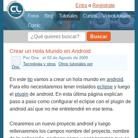
Entra
o
Registrate
Foros
Blog
Tutoriales
Cursos
Videotutoriales
Comic
Buscar
Crear un Hola Mundo en Android
Por One
el 03 de Agosto de 2009
Tecnologia y otros
Otros tutoriales por
One.
En este
tip
vamos a crear un hola mundo en
android
.
Para ello necesitaremos tener instaldos
eclipse
y luego
el
plugin
de android. En esta última página explican
paso a paso como configurar el eclipse con el plugin de
android así que no me entretendré en ese tema.
Crearemos un nuevo proyecto android y luego
rellenaremos los campos nombre del proyecto, nombre