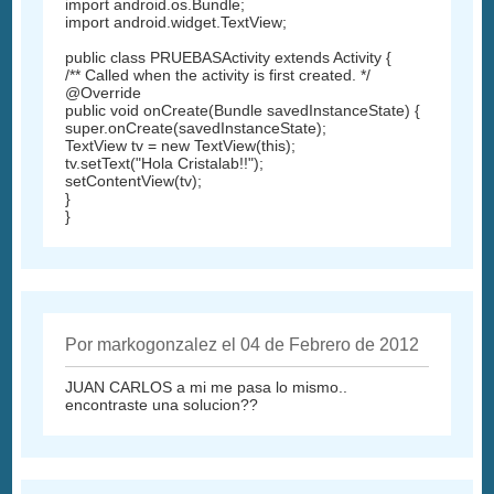
import android.os.Bundle;
import android.widget.TextView;
public class PRUEBASActivity extends Activity {
/** Called when the activity is first created. */
@Override
public void onCreate(Bundle savedInstanceState) {
super.onCreate(savedInstanceState);
TextView tv = new TextView(this);
tv.setText("Hola Cristalab!!");
setContentView(tv);
}
}
Por markogonzalez el 04 de Febrero de 2012
JUAN CARLOS a mi me pasa lo mismo..
encontraste una solucion??