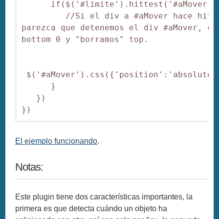
      if($('#limite').hittest('#aMover') 
         //Si el div a #aMover hace hitT
parezca que detenemos el div #aMover, co
bottom 0 y "borramos" top.

 $('#aMover').css({'position':'absolute'
      }

   })

El ejemplo funcionando
.
Notas:
Este plugin tiene dos características importantes, la
primera es que detecta cuándo un objeto ha