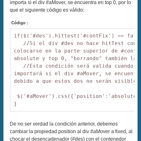
importa si el div #aMover, se encuentra en top 0, por lo
que el siguiente código es válido:
Código :
if($('#des').hittest('#contFix') == false
   //Si el div #des no hace hitTest con 
colocarse en la parte superior de #contF
absolute y top 0, "borrando" también la p
   //Esta condición será valida cuando e
importará si el div #aMover, se encuentr
debido a que estos dos no serán visibles.
 $('#aMover').css({'position':'absolute'
De no ser verdad la condición anterior, debemos
cambiar la propiedad position al div #aMover a fixed, al
chocar el desencadenador (#des) con el contenedor