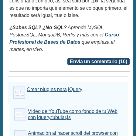
colisionado con otro, así sea solo por 1px, la segunda
es que no importa qué elemento se coloque primero, el
resultado será igual, true o false.
¿Sabes SQL? ¿No-SQL?
Aprende MySQL,
PostgreSQL, MongoDB, Redis y más con el
Curso
Profesional de Bases de Datos
que empieza el
martes, en vivo.
Envia un comentario (16)
Crear plugins para jQuery
Video de YouTube como fondo de tu Web
con jquery.tubular.js
Animación al hacer scroll del browser con