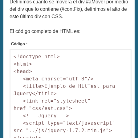
Definimos cuánto se moverá el div #aMover por medio
del div que lo contiene (#contFix), definimos el alto de
este último div con CSS.
El código completo de HTML es:
Código :
<!doctype html>

<html>

<head>

   <meta charset="utf-8"/>

   <title>Ejemplo de HitTest para 
Jquery</title>

   <link rel="stylesheet" 
href="css/est.css">

   <!-- Jquery -->

   <script type="text/javascript" 
src="../js/jquery-1.7.2.min.js">
</script>
