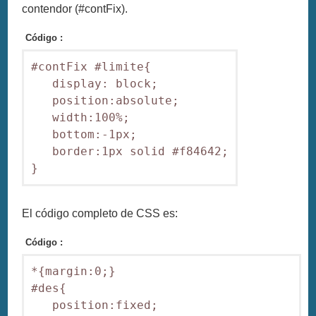
contendor (#contFix).
Código :
#contFix #limite{

   display: block;

   position:absolute;

   width:100%;

   bottom:-1px;

   border:1px solid #f84642;

El código completo de CSS es:
Código :
*{margin:0;}

#des{

   position:fixed;
