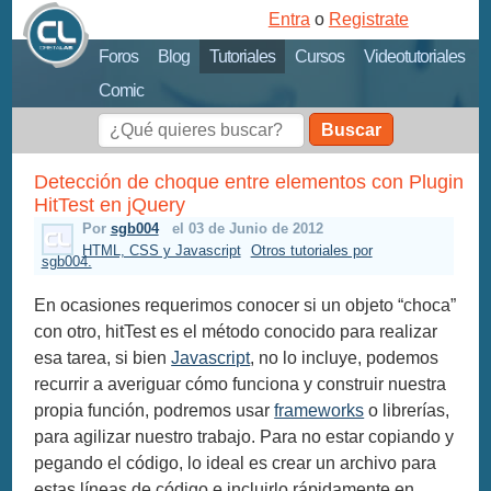
Entra
o
Registrate
Foros
Blog
Tutoriales
Cursos
Videotutoriales
Comic
Buscar
Detección de choque entre elementos con Plugin
HitTest en jQuery
Por
sgb004
el 03 de Junio de 2012
HTML, CSS y Javascript
Otros tutoriales por
sgb004.
En ocasiones requerimos conocer si un objeto “choca”
con otro, hitTest es el método conocido para realizar
esa tarea, si bien
Javascript
, no lo incluye, podemos
recurrir a averiguar cómo funciona y construir nuestra
propia función, podremos usar
frameworks
o librerías,
para agilizar nuestro trabajo. Para no estar copiando y
pegando el código, lo ideal es crear un archivo para
estas líneas de código e incluirlo rápidamente en