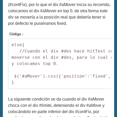
(#contFix), por lo que el div #aMover inicia su recorrido,
colocamos el div #aMover en top 0, de otra forma este
div se movería a la posición real que debería tener si
por defecto le pusiéramos fixed.
Código :
else{

   //Cuando el div #des hace hitTest con
moverse con el div #des, para lo cual ca
y colocamos top 0.

 $('#aMover').css({'position':'fixed','t
La siguiente condición se da cuando el div #aMover
choca con el div #limite, deteniendo el div #aMove y
colocándolo en parte inferior del div #contFix, por