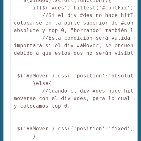
   $(window).scroll(function(){

      if($('#des').hittest('#contFix') ==
         //Si el div #des no hace hitTes
colocarse en la parte superior de #contF
absolute y top 0, "borrando" también la p
         //Esta condición será valida cu
importará si el div #aMover, se encuentr
debido a que estos dos no serán visibles.
 $('#aMover').css({'position':'absolute'
      }else{

         //Cuando el div #des hace hitTe
moverse con el div #des, para lo cual ca
y colocamos top 0.

 $('#aMover').css({'position':'fixed','t
      }
