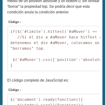
medio de un position absolute y un bottom 0, sin olvidar
“borrar” la propiedad top. Se podría decir que esta
condición anula la condición anterior.
Código :
if($('#limite').hittest('#aMover') == tru
   //Si el div a #aMover hace hitTest co
detenemos el div #aMover, colocamos un p
"borramos" top.         

 $('#aMover').css({'position':'absolute'
El código completo de JavaScript es:
Código :
$('document').ready(function(){
