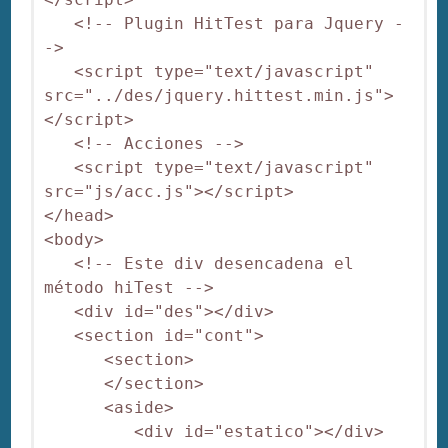
   <!-- Plugin HitTest para Jquery -
->

   <script type="text/javascript" 
src="../des/jquery.hittest.min.js">
</script>

   <!-- Acciones -->   

   <script type="text/javascript" 
src="js/acc.js"></script>

</head>

<body>

   <!-- Este div desencadena el 
método hiTest -->

   <div id="des"></div>

   <section id="cont">

      <section>

      </section>

      <aside>

         <div id="estatico"></div>
