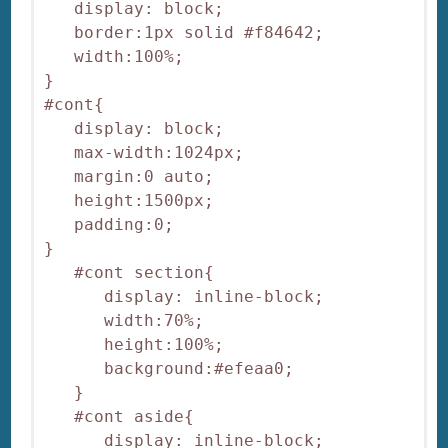
   display: block;

   border:1px solid #f84642;

   width:100%;

}

#cont{

   display: block;

   max-width:1024px;

   margin:0 auto;

   height:1500px;

   padding:0;

}

   #cont section{

      display: inline-block;

      width:70%;

      height:100%;

      background:#efeaa0;

   }

   #cont aside{

      display: inline-block;
