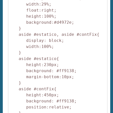
      width:29%;

      float:right;

      height:100%;

      background:#d4972e;

   }

   aside #estatico, aside #contFix{

      display: block;

      width:100%;

   }

   aside #estatico{

      height:230px;

      background: #ff9138;

      margin-bottom:10px;

   }

   aside #contFix{

      height:450px;

      background: #ff9138;

      position:relative;
