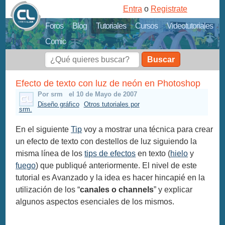
Entra
o
Registrate
Foros
Blog
Tutoriales
Cursos
Videotutoriales
Comic
Buscar
Efecto de texto con luz de neón en Photoshop
Por srm
el 10 de Mayo de 2007
Diseño gráfico
Otros tutoriales por
srm.
En el siguiente
Tip
voy a mostrar una técnica para crear
un efecto de texto con destellos de luz siguiendo la
misma línea de los
tips de efectos
en texto (
hielo
y
fuego
) que publiqué anteriormente. El nivel de este
tutorial es Avanzado y la idea es hacer hincapié en la
utilización de los “
canales o channels
” y explicar
algunos aspectos esenciales de los mismos.