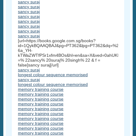
sancy suraj
sancy suraj
sancy suraj
sancy suraj
sancy suraj
sancy suraj
sancy suraj
sancy suraj
[url=https://books.google.com.sg/books?
id=1QykBQAAQBAJ&pg=PT362&lpg=PT362&dq=%22sancy+su
6a_YH-
kTWaZWTfPSr1xfm4BOs&hl=en&sa=X&ved=0ahUKEwi3_5
=% 22sancy% 20suraj% 20singh% 22 & f =
false]sancy suraj[/url]
sancy suraj
longest colour sequence memorised
sancy suraj
longest colour sequence memorised
memory training course
memory training course
memory training course
memory training course
memory training course
memory training course
memory training course
memory training course
memory training course
memory training course