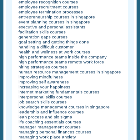
employee recognition courses
employee recruitment courses
employee termination processes
entrepreneurship courses in singapore
event planning courses in singapore
executive and personal assistants
facilitation skills courses
generation gaps courses
goal setting and getting things done
handling a difficult customer
health and wellness at work courses
high performance teams inside the company
high performance teams remote work force
hiring strategies courses
human resource management courses in singapore
improving mindfulness
improving self awareness
increasing your happiness
internet marketing fundamentals courses
interpersonal skills courses
job search skills courses
knowledge management courses in singapore
leadership and influence courses
lean process and six sigma
life coaching essentials courses
manager management courses
managing personal finances courses
managing work place anxiety