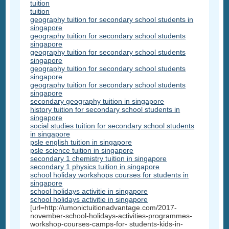
tuition
tuition
geography tuition for secondary school students in
singapore
geography tuition for secondary school students
singapore
geography tuition for secondary school students
singapore
geography tuition for secondary school students
singapore
geography tuition for secondary school students
singapore
secondary geography tuition in singapore
history tuition for secondary school students in
singapore
social studies tuition for secondary school students
in singapore
psle english tuition in singapore
psle science tuition in singapore
secondary 1 chemistry tuition in singapore
secondary 1 physics tuition in singapore
school holiday workshops courses for students in
singapore
school holidays activitie in singapore
school holidays activitie in singapore
[url=http://umonictuitionadvantage.com/2017-
november-school-holidays-activities-programmes-
workshop-courses-camps-for- students-kids-in-