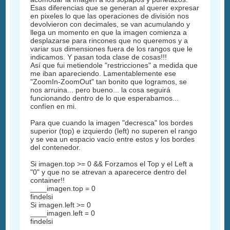
Esas diferencias que se generan al querer expresar
en pixeles lo que las operaciones de división nos
devolvieron con decimales, se van acumulando y
llega un momento en que la imagen comienza a
desplazarse para rincones que no queremos y a
variar sus dimensiones fuera de los rangos que le
indicamos. Y pasan toda clase de cosas!!!
Así que fui metiendole "restricciones" a medida que
me iban apareciendo. Lamentablemente ese
"ZoomIn-ZoomOut" tan bonito que logramos, se
nos arruina... pero bueno... la cosa seguirá
funcionando dentro de lo que esperabamos...
confíen en mi.
Para que cuando la imagen "decresca" los bordes
superior (top) e izquierdo (left) no superen el rango
y se vea un espacio vacío entre estos y los bordes
del contenedor.
Si imagen.top >= 0 && Forzamos el Top y el Left a
"0" y que no se atrevan a aparecerce dentro del
container!!
____imagen.top = 0
findelsi
Si imagen.left >= 0
____imagen.left = 0
findelsi