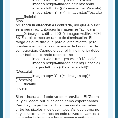
________imagen.height=imagen.height*escala
________imagen.left= X - ((X - imagen.left)*escala)
________imagen.top= Y - ((Y - imagen.top)*escala)
____findelsi
Sino
&& ahora la dirección es contraria, así que el valor
será negativo. Entonces la imagen se "achicará"
____Si imagen.width > 500 .Y. imagen.width<=7693
&& Establecemos un rango de disminución. El
rango es el mismo que para el crecimiento, pero
presten atención a las diferencia de los signos de
comparación. Cuando crece, el limite inferior debe
estar incluido, cuando decrece, no.
________imagen.width=imagen.width*(1/escala)
________imagen.height=imagen.height*(1/escala)
________magen.left= X - ((X - imagen.left)*
(1/escala)
________imagen.top= Y - ((Y - imagen.top)*
(1/escala)
____findelsi
findelsi
Bien... hasta aquí toda va de maravillas. El "Zoom
in" y el "Zoom out" funcionan como esperábamos.
Pero hay un problema. Una irreconciliable pelea
entre los pixeles y los decimales. Así que como no
hay solución, al menos en este universo, vamos a
acomodar la imagen a los sopapos y puñetazos.