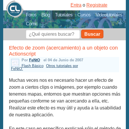
Entra
o
Registrate
Foros
Blog
Tutoriales
Cursos
Videotutoriales
Comic
Buscar
Efecto de zoom (acercamiento) a un objeto con
Actionscript
Por
FeNtO
el 04 de Junio de 2007
Flash Básico
Otros tutoriales por
FeNtO.
Muchas veces nos es necesario hacer un efecto de
zoom a ciertos clips o imágenes, por ejemplo cuando
tenemos mapas, entornos que muestran opciones más
pequeñas conforme se van acercando a ella, etc.
Realizar este efecto es muy útil y ayuda a la usabilidad
de nuestra aplicación.
En este caso en específico explicaré sólo el método de