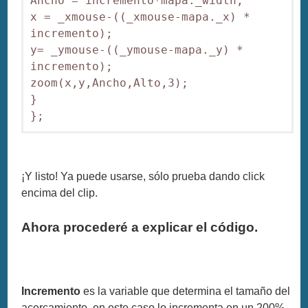
Ancho = incremento*mapa._width;

x = _xmouse-((_xmouse-mapa._x) * 
incremento);

y= _ymouse-((_ymouse-mapa._y) * 
incremento);

zoom(x,y,Ancho,Alto,3);

}

};
¡Y listo! Ya puede usarse, sólo prueba dando click
encima del clip.
Ahora procederé a explicar el código.
Incremento
es la variable que determina el tamaño del
acercamiento, en este caso lo incrementa en un 200%