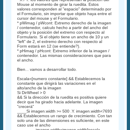
Mouse al momento de girar la ruedita. Estos
valores corresponden al "espacio" determinado por
el Formulario, sin importar que objeto haya entre el
cursor del mouse y el Formulario.
* pWimag / pWcont: Extremo derecho de la imagen
/ contenedor, calculo hecho a partir del ancho del
objeto y la posición del extremo con respecto al
Formulario. Si el objeto tiene un ancho de 10 y un
"left" de 2, el extremo derecho con respecto al
Form estará en 12 (se entiende?).
* pHimag / pHcont: Extremo inferior de la imagen /
contenedor. Las mismas consideraciones que para
el ancho.
Bien... vamos a desarrollar todo.
Escala=[numero constante] && Establecemos la
constante que dirigirá las variaciones en el
alto/ancho de la imagen
Si DirWheel > 0
&& Si la dirección de la ruedita es positiva quiere
decir que ha girado hacia adelante. La imagen
"crecerá"
____Si imagen.width >= 500 .Y. imagen.width<7693
&& Establecemos un rango de crecimiento. Con tan
solo una de las dimensiones es suficiente, en este
caso use el ancho
________imagen.width=imagen.width*escala