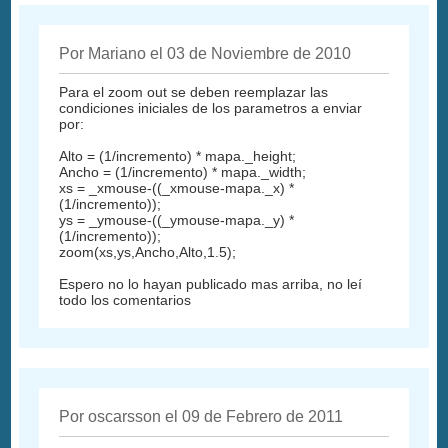
Por Mariano el 03 de Noviembre de 2010
Para el zoom out se deben reemplazar las
condiciones iniciales de los parametros a enviar
por:
Alto = (1/incremento) * mapa._height;
Ancho = (1/incremento) * mapa._width;
xs = _xmouse-((_xmouse-mapa._x) *
(1/incremento));
ys = _ymouse-((_ymouse-mapa._y) *
(1/incremento));
zoom(xs,ys,Ancho,Alto,1.5);
Espero no lo hayan publicado mas arriba, no leí
todo los comentarios
Por oscarsson el 09 de Febrero de 2011