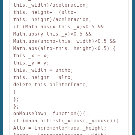
this._width)/aceleracion;

this._height+= (alto-
this._height)/aceleracion;

if (Math.abs(x-this._x)<0.5 && 
Math.abs(y-this._y)<0.5 && 
Math.abs(ancho-this._width)<0.5 && 
Math.abs(alto-this._height)<0.5) {

this._x = x;

this._y = y;

this._width = ancho;

this._height = alto;

delete this.onEnterFrame;

}

};

};

onMouseDown =function(){

if (mapa.hitTest(_xmouse,_ymouse)){

Alto = incremento*mapa._height;
