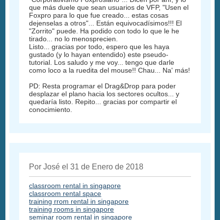
que más duele que sean usuarios de VFP, "Usen el
Foxpro para lo que fue creado... estas cosas
dejenselas a otros"... Están equivocadísimos!!! El
"Zorrito" puede. Ha podido con todo lo que le he
tirado... no lo menosprecien.
Listo... gracias por todo, espero que les haya
gustado (y lo hayan entendido) este pseudo-
tutorial. Los saludo y me voy... tengo que darle
como loco a la ruedita del mouse!! Chau... Na' más!
PD: Resta programar el Drag&Drop para poder
desplazar el plano hacia los sectores ocultos... y
quedaría listo. Repito... gracias por compartir el
conocimiento.
Por José el 31 de Enero de 2018
classroom rental in singapore
classroom rental space
training rrom rental in singapore
training rooms in singapore
seminar room rental in singapore