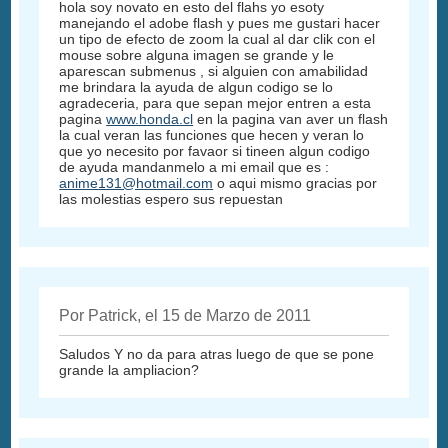
hola soy novato en esto del flahs yo esoty
manejando el adobe flash y pues me gustari hacer
un tipo de efecto de zoom la cual al dar clik con el
mouse sobre alguna imagen se grande y le
aparescan submenus , si alguien con amabilidad
me brindara la ayuda de algun codigo se lo
agradeceria, para que sepan mejor entren a esta
pagina
www.honda.cl
en la pagina van aver un flash
la cual veran las funciones que hecen y veran lo
que yo necesito por favaor si tineen algun codigo
de ayuda mandanmelo a mi email que es :
anime131@hotmail.com
o aqui mismo gracias por
las molestias espero sus repuestan
Por Patrick, el 15 de Marzo de 2011
Saludos Y no da para atras luego de que se pone
grande la ampliacion?