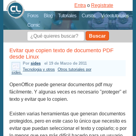
Entra
o
Registrate
Foros
Blog
Tutoriales
Cursos
Videotutoriales
Comic
Buscar
Evitar que copien texto de documento PDF
desde Linux
Por
sides
el 19 de Marzo de 2011
Tecnologia y otros
Otros tutoriales por
sides.
OpenOffice puede generar documentos pdf muy
fácilmente. Y algunas veces es necesario "proteger" el
texto y evitar que lo copien.
Existen varias herramientas que generan documentos
protegidos, pero en este caso lo único que necesito es
evitar que puedan seleccionar el texto y copiarlo; o por
lo menos que sea más difícil hacerlo para un usuario