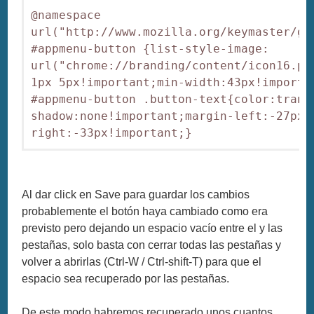
@namespace 
url("http://www.mozilla.org/keymaster/ga
#appmenu-button {list-style-image: 
url("chrome://branding/content/icon16.pn
1px 5px!important;min-width:43px!importan
#appmenu-button .button-text{color:trans
shadow:none!important;margin-left:-27px!
right:-33px!important;}
Al dar click en Save para guardar los cambios
probablemente el botón haya cambiado como era
previsto pero dejando un espacio vacío entre el y las
pestañas, solo basta con cerrar todas las pestañas y
volver a abrirlas (Ctrl-W / Ctrl-shift-T) para que el
espacio sea recuperado por las pestañas.
De este modo habremos recuperado unos cuantos