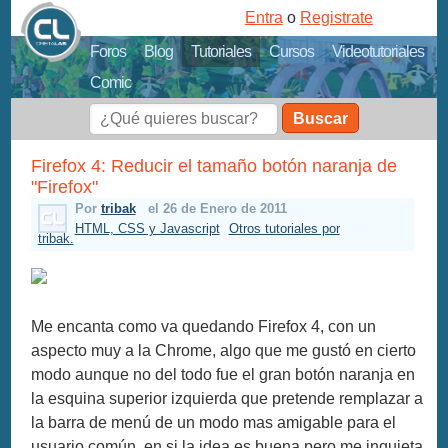
Entra
o
Registrate
Foros
Blog
Tutoriales
Cursos
Videotutoriales
Comic
Buscar
Firefox 4: Reducir el tamaño botón naranja de
"Firefox"
Por
tribak
el 26 de Enero de 2011
HTML, CSS y Javascript
Otros tutoriales por
tribak.
Me encanta como va quedando Firefox 4, con un
aspecto muy a la Chrome, algo que me gustó en cierto
modo aunque no del todo fue el gran botón naranja en
la esquina superior izquierda que pretende remplazar a
la barra de menú de un modo mas amigable para el
usuario común, en si la idea es buena pero me inquieta