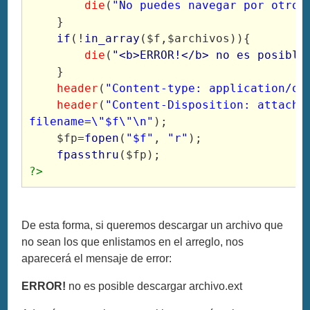
die
(
"No puedes navegar por otros
}
if
(!
in_array
(
$f
,
$archivos
)){
die
(
"<b>ERROR!</b> no es posible
}
header
(
"Content-type: application/oc
header
(
"Content-Disposition: attachme
filename=\"$f\"\n"
);
$fp
=
fopen
(
"$f"
,
"r"
);
fpassthru
(
$fp
);
?>
De esta forma, si queremos descargar un archivo que
no sean los que enlistamos en el arreglo, nos
aparecerá el mensaje de error:
ERROR!
no es posible descargar archivo.ext