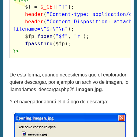
$f
=
$_GET
[
"f"
];
header
(
"Content-type: application/oc
header
(
"Content-Disposition: attachme
filename=\"$f\"\n"
);
$fp
=
fopen
(
"$f"
,
"r"
);
fpassthru
(
$fp
);
?>
De esta forma, cuando necesitemos que el explorador
quiera descargar, por ejemplo un archivo de imagen, lo
llamaríamos descargar.php?f=
imagen.jpg
.
Y el navegador abrirá el diálogo de descarga: