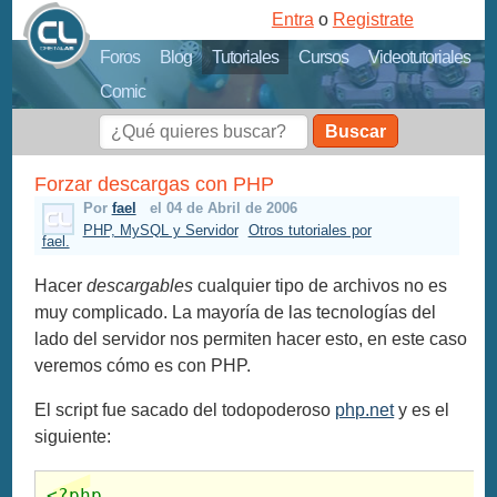
Entra
o
Registrate
Foros
Blog
Tutoriales
Cursos
Videotutoriales
Comic
Buscar
Forzar descargas con PHP
Por
fael
el 04 de Abril de 2006
PHP, MySQL y Servidor
Otros tutoriales por
fael.
Hacer
descargables
cualquier tipo de archivos no es
muy complicado. La mayoría de las tecnologías del
lado del servidor nos permiten hacer esto, en este caso
veremos cómo es con PHP.
El script fue sacado del todopoderoso
php.net
y es el
siguiente:
<?php