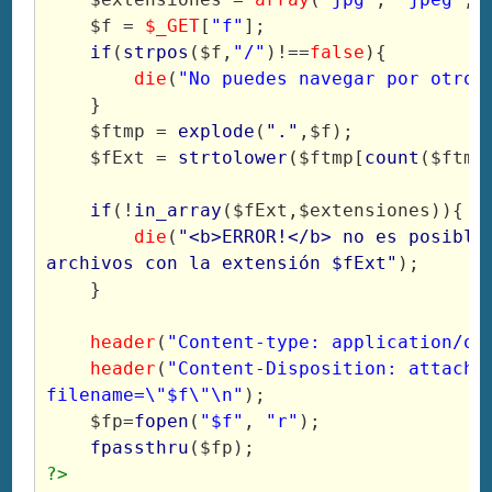
$f
=
$_GET
[
"f"
];
if
(
strpos
(
$f
,
"/"
)!==
false
){
die
(
"No puedes navegar por otros
}
$ftmp
=
explode
(
"."
,
$f
);
$fExt
=
strtolower
(
$ftmp
[
count
(
$ftmp
if
(!
in_array
(
$fExt
,
$extensiones
)){
die
(
"<b>ERROR!</b> no es posible 
archivos con la extensión $fExt"
);
}
header
(
"Content-type: application/oc
header
(
"Content-Disposition: attachme
filename=\"$f\"\n"
);
$fp
=
fopen
(
"$f"
,
"r"
);
fpassthru
(
$fp
);
?>