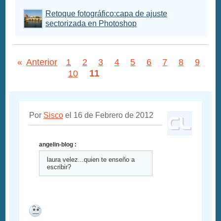
Retoque fotográfico:capa de ajuste
sectorizada en Photoshop
«
Anterior
1
2
3
4
5
6
7
8
9
11
10
Por
Sisco
el 16 de Febrero de 2012
angelin-blog :
laura velez...quien te enseño a
escribir?