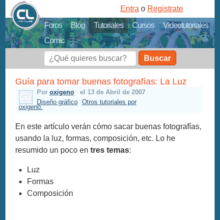
Entra
o
Registrate
Foros
Blog
Tutoriales
Cursos
Videotutoriales
Comic
Buscar
Guía para tomar buenas fotografías: La Luz
Por
oxigeno
el 13 de Abril de 2007
Diseño gráfico
Otros tutoriales por
oxigeno.
En este artículo verán cómo sacar buenas fotografías,
usando la luz, formas, composición, etc. Lo he
resumido un poco en
tres temas
:
Luz
Formas
Composición