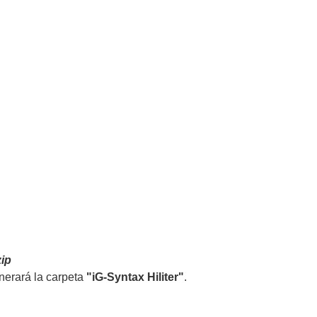
zip
nerará la carpeta
"iG-Syntax Hiliter"
.