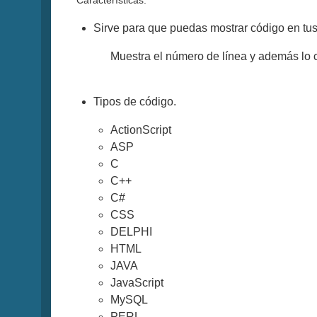
Características.
Sirve para que puedas mostrar código en tus
Muestra el número de línea y además lo 
Tipos de código.
ActionScript
ASP
C
C++
C#
CSS
DELPHI
HTML
JAVA
JavaScript
MySQL
PERL