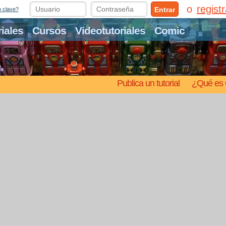
regist
Entrar
o clave?
riales
Cursos
Videotutoriales
Comic
Publica un tutorial
¿Qué es 