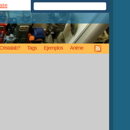
rate
Cristalab?
Tags
Ejemplos
Anime