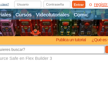
regist
Entrar
o clave?
riales
Cursos
Videotutoriales
Comic
Publica un tutorial
¿Qué es 
ource Safe en Flex Builder 3