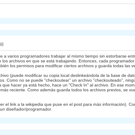
08
a varios programadores trabajar al mismo tiempo sin estorbarse entr
de los archivos en que se está trabajando. Entonces, cada programador t
n los permisos para modificar ciertos archivos y guarda todas las ve
hivo (puede modificar su copia local deslinkeándola de la base de da
tos. Como no se puede "checkoutear" un archivo "checkouteado", ningún
 que hacer ya está hecho, hace un "Check In" al archivo. En ese moment
l más reciente. Como además guarda todos los archivos previos, se vu
er el link a la wikipedia que puse en el post para más información). Co
e un diseñador/programador.