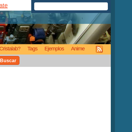
rate
Cristalab?
Tags
Ejemplos
Anime
Buscar