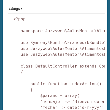
Código :
 <?php

    namespace Jazzyweb\AulasMentor\Alimen
    use Symfony\Bundle\FrameworkBundle\Co
    use Jazzyweb\AulasMentor\AlimentosBun
    use Jazzyweb\AulasMentor\AlimentosBun
    class DefaultController extends Contr
    {

        public function indexAction()

        {

            $params = array(

            'mensaje' => 'Bienvenido al c
            'fecha' => date('d-m-yyy'),
