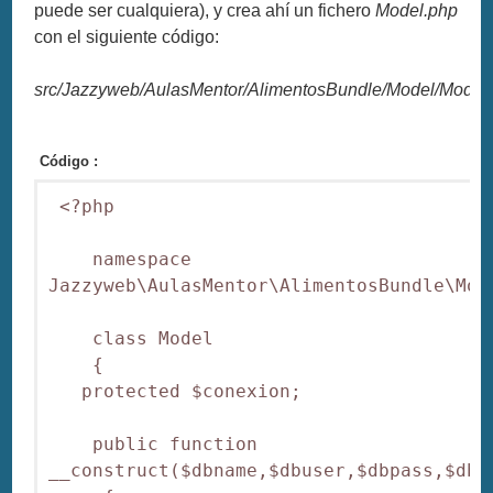
puede ser cualquiera), y crea ahí un fichero
Model.php
con el siguiente código:
src/Jazzyweb/AulasMentor/AlimentosBundle/Model/Model
Código :
 <?php

    namespace 
Jazzyweb\AulasMentor\AlimentosBundle\Mode
    class Model

    {

   protected $conexion;

    public function 
__construct($dbname,$dbuser,$dbpass,$dbho