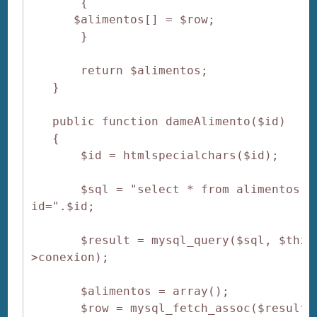
       {

      $alimentos[] = $row;

       }

       return $alimentos;

   }

   public function dameAlimento($id)

   {

       $id = htmlspecialchars($id);

       $sql = "select * from alimentos wh
id=".$id;

       $result = mysql_query($sql, $this
>conexion);

       $alimentos = array();

       $row = mysql_fetch_assoc($result);