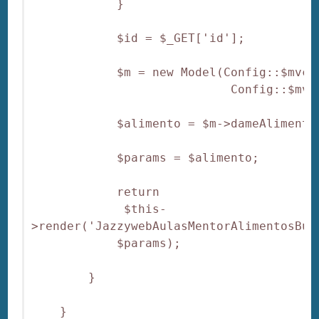
            }

            $id = $_GET['id'];

            $m = new Model(Config::$mvc_
                            Config::$mvc
            $alimento = $m->dameAlimento(
            $params = $alimento;

            return 

             $this-
>render('JazzywebAulasMentorAlimentosBun
            $params);

        }

    }