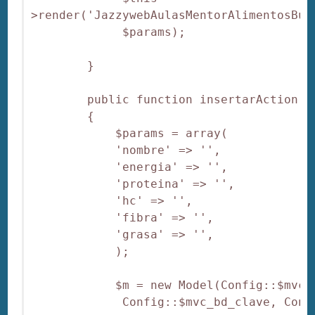
>render('JazzywebAulasMentorAlimentosBun
             $params);

        }

        public function insertarAction()

        {

            $params = array(

            'nombre' => '',

            'energia' => '',

            'proteina' => '',

            'hc' => '',

            'fibra' => '',

            'grasa' => '',

            );

            $m = new Model(Config::$mvc_
             Config::$mvc_bd_clave, Confi