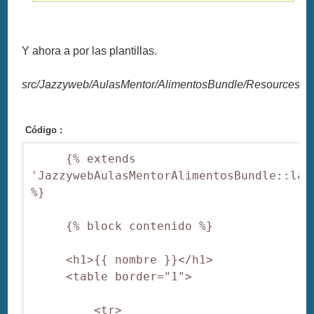
Y ahora a por las plantillas.
src/Jazzyweb/AulasMentor/AlimentosBundle/Resources/vie
Código :
     {% extends 
'JazzywebAulasMentorAlimentosBundle::layo
%}

     {% block contenido %}

     <h1>{{ nombre }}</h1>

     <table border="1">

         <tr>
