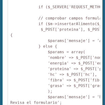
            if ($_SERVER['REQUEST_METHOD'
            // comprobar campos formulari
            if ($m->insertarAlimento($_P
             $_POST['proteina'], $_POST[
{

                $params['mensaje'] = 'Al
            } else {

                $params = array(

                'nombre' => $_POST['nombr
                'energia' => $_POST['ener
                'proteina' => $_POST['pro
                'hc' => $_POST['hc'],

                'fibra' => $_POST['fibra'
                'grasa' => $_POST['grasa'
                );

                $params['mensaje'] = 'No
Revisa el formulario';
