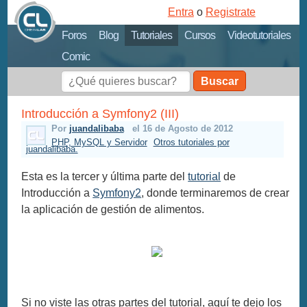
Entra
o
Registrate
Foros
Blog
Tutoriales
Cursos
Videotutoriales
Comic
Buscar
Introducción a Symfony2 (III)
Por
juandalibaba
el 16 de Agosto de 2012
PHP, MySQL y Servidor
Otros tutoriales por
juandalibaba.
Esta es la tercer y última parte del
tutorial
de
Introducción a
Symfony2
, donde terminaremos de crear
la aplicación de gestión de alimentos.
Si no viste las otras partes del tutorial, aquí te dejo los