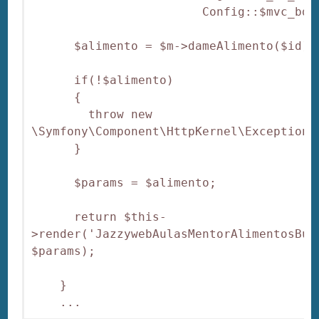
                        Config::$mvc_bd_
      $alimento = $m->dameAlimento($id);

      if(!$alimento)

      {

        throw new 
\Symfony\Component\HttpKernel\Exception\
      }

      $params = $alimento;

      return $this-
>render('JazzywebAulasMentorAlimentosBun
$params);

    }   

    ...