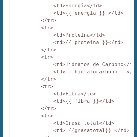
             <td>Energía</td>

             <td>{{ energia }} </td>

         </tr>

         <tr>

             <td>Proteina</td>

             <td>{{ proteina }}</td>

         </tr>

         <tr>

             <td>Hidratos de Carbono</td>
             <td>{{ hidratocarbono }}</td
         </tr>

         <tr>

             <td>Fibra</td>

             <td>{{ fibra }}</td>

         </tr>

         <tr>

             <td>Grasa total</td>

             <td> {{grasatotal}} </td>
