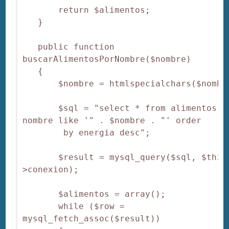
       return $alimentos;

   }

   public function 
buscarAlimentosPorNombre($nombre)

   {

       $nombre = htmlspecialchars($nombre
       $sql = "select * from alimentos wh
nombre like '" . $nombre . "' order

        by energia desc";

       $result = mysql_query($sql, $this
>conexion);

       $alimentos = array();

       while ($row = 
mysql_fetch_assoc($result))
