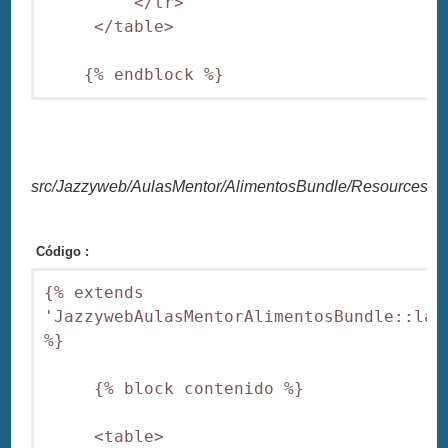
         </tr>

     </table>

    {% endblock %}
src/Jazzyweb/AulasMentor/AlimentosBundle/Resources/vie
Código :
{% extends 
'JazzywebAulasMentorAlimentosBundle::layo
%}

     {% block contenido %}

     <table>
