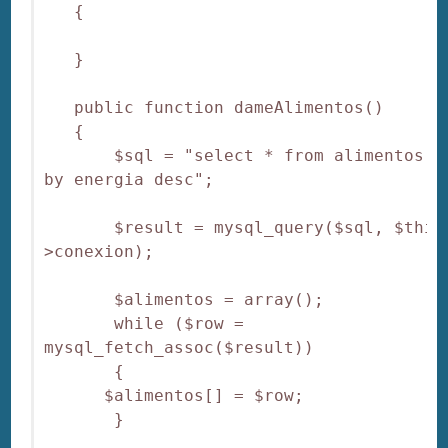
   {

   }

   public function dameAlimentos()

   {

       $sql = "select * from alimentos or
by energia desc";

       $result = mysql_query($sql, $this
>conexion);

       $alimentos = array();

       while ($row = 
mysql_fetch_assoc($result))

       {

      $alimentos[] = $row;

       }
