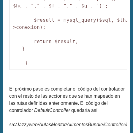
$hc . "," . $f . "," . $g . ")";

       $result = mysql_query($sql, $this
>conexion);

       return $result;

   }

    }
El próximo paso es completar el código del controlador
con el resto de las acciones que se han mapeado en
las rutas definidas anteriormente. El código del
controlador
DefaultController
quedaría así:
src/Jazzyweb/AulasMentor/AlimentosBundle/Controller/Def