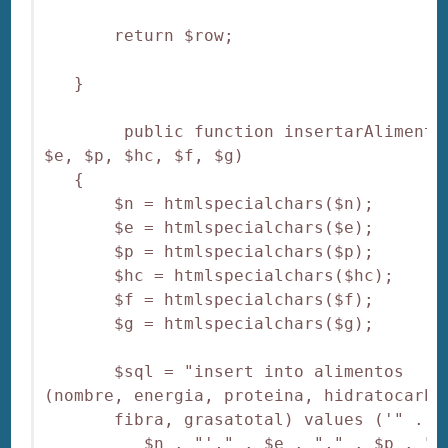
       return $row;

   }

        public function insertarAlimento(
$e, $p, $hc, $f, $g)

   {

       $n = htmlspecialchars($n);

       $e = htmlspecialchars($e);

       $p = htmlspecialchars($p);

       $hc = htmlspecialchars($hc);

       $f = htmlspecialchars($f);

       $g = htmlspecialchars($g);

       $sql = "insert into alimentos 
(nombre, energia, proteina, hidratocarbon
       fibra, grasatotal) values ('" .

          $n . "'," . $e . "," . $p . ","