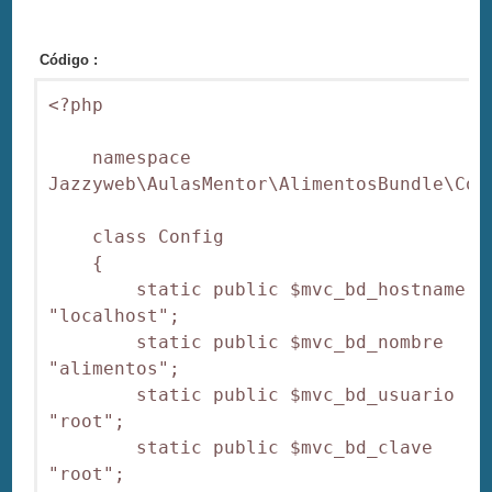
Código :
<?php

    namespace 
Jazzyweb\AulasMentor\AlimentosBundle\Conf
    class Config

    {

        static public $mvc_bd_hostname = 
"localhost";

        static public $mvc_bd_nombre   = 
"alimentos";

        static public $mvc_bd_usuario  = 
"root";

        static public $mvc_bd_clave    = 
"root";
