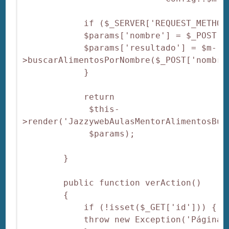
            if ($_SERVER['REQUEST_METHOD'
            $params['nombre'] = $_POST['n
            $params['resultado'] = $m-
>buscarAlimentosPorNombre($_POST['nombre'
            }

            return 

             $this-
>render('JazzywebAulasMentorAlimentosBun
             $params);

        }

        public function verAction()

        {

            if (!isset($_GET['id'])) {

            throw new Exception('Página n