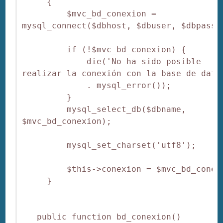
     {   

         $mvc_bd_conexion = 
mysql_connect($dbhost, $dbuser, $dbpass);
         if (!$mvc_bd_conexion) {

             die('No ha sido posible 
realizar la conexión con la base de datos
             . mysql_error());

         }

         mysql_select_db($dbname, 
$mvc_bd_conexion);

         mysql_set_charset('utf8');

         $this->conexion = $mvc_bd_conexi
     }

   public function bd_conexion()
