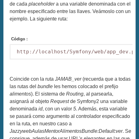
de cada
placeholder
a una variable denominada con el
nombre especificado entre las llaves. Veámoslo con un
ejemplo. La siguiente ruta:
Código :
Coincide con la ruta
JAMAB_ver
(recuerda que a todas
las rutas del
bundle
les hemos colocado el prefijo
alimentos
). El sistema de
Routing
, al parsearla,
asignará al objeto
Request
de Symfony2 una variable
denominada
id
, con un valor
5
. Además, esta variable
se pasará como argumento al controlador especificado
en la ruta, en nuestro caso a
JazzywebAulasMentorAlimentosBundle:Default:ver
. Se
consigue, además de usar URL's elegantes en las que