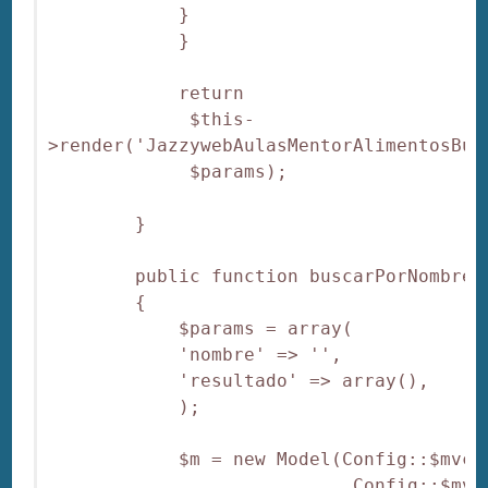
            }

            }

            return

             $this-
>render('JazzywebAulasMentorAlimentosBun
             $params);

        }

        public function buscarPorNombreAc
        {

            $params = array(

            'nombre' => '',

            'resultado' => array(),

            );

            $m = new Model(Config::$mvc_
                            Config::$mvc