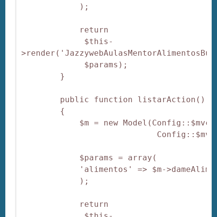
            );

            return

             $this-
>render('JazzywebAulasMentorAlimentosBun
             $params);

        }

        public function listarAction()

        {

            $m = new Model(Config::$mvc_
                            Config::$mvc
            $params = array(

            'alimentos' => $m->dameAlimen
            );

            return

             $this-