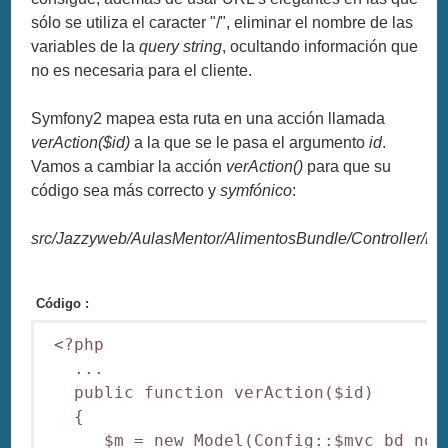
sólo se utiliza el caracter "/", eliminar el nombre de las
variables de la
query string
, ocultando información que
no es necesaria para el cliente.
Symfony2 mapea esta ruta en una acción llamada
verAction($id)
a la que se le pasa el argumento
id
.
Vamos a cambiar la acción
verAction()
para que su
código sea más correcto y
symfónico
:
src/Jazzyweb/AulasMentor/AlimentosBundle/Controller/Def
Código :
 <?php

   ...

   public function verAction($id)

   {                

      $m = new Model(Config::$mvc_bd_nom