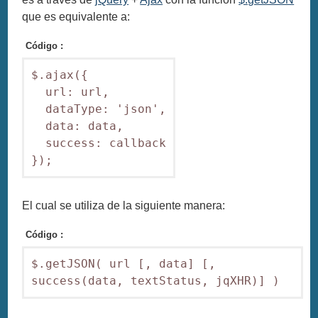
que es equivalente a:
Código :
$.ajax({

  url: url,

  dataType: 'json',

  data: data,

  success: callback

});
El cual se utiliza de la siguiente manera:
Código :
$.getJSON( url [, data] [, 
success(data, textStatus, jqXHR)] )