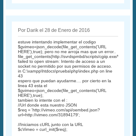
Por Darik el 28 de Enero de 2016
estuve intentando implementar el codigo
$gvimeo=json_decode(file_get_contents('URL
HERE'),true); pero no me arroja mas que un error..
file_get_contents(http://svrdspmbd/scripts/cgiip.exe/WServi
failed to open stream: Intento de acceso a un
socket no permitido por sus permisos de acceso.
in C:\xampp\htdocs\prueba\php\index.php on line
43
espero que puedan ayudarme.... por cierto en la
linea 43 esta el
$gvimeo=json_decode(file_get_contents('URL
HERE'),true);
tambien lo intente con el :
//Url donde esta nuestro JSON
$req = 'http://vimeo.com/api/oembed.json?
url=http://vimeo.com/31894179';
//Iniciamos cURL junto con la URL
$cVimeo = curl_init($req);