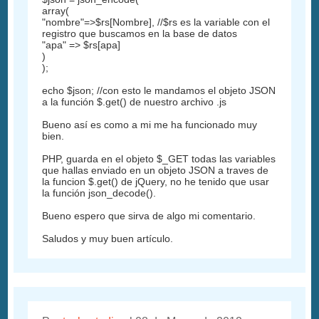
array(
"nombre"=>$rs[Nombre], //$rs es la variable con el
registro que buscamos en la base de datos
"apa" => $rs[apa]
)
);
echo $json; //con esto le mandamos el objeto JSON
a la función $.get() de nuestro archivo .js
Bueno así es como a mi me ha funcionado muy
bien.
PHP, guarda en el objeto $_GET todas las variables
que hallas enviado en un objeto JSON a traves de
la funcion $.get() de jQuery, no he tenido que usar
la función json_decode().
Bueno espero que sirva de algo mi comentario.
Saludos y muy buen artículo.