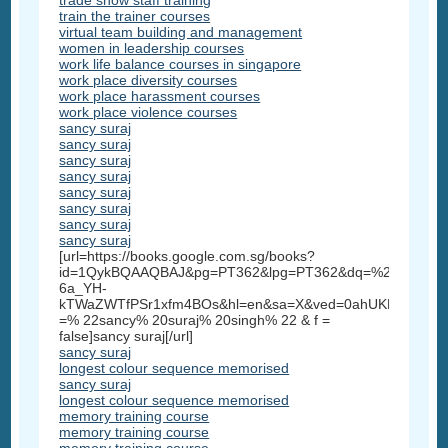
trade show staff training
train the trainer courses
virtual team building and management
women in leadership courses
work life balance courses in singapore
work place diversity courses
work place harassment courses
work place violence courses
sancy suraj
sancy suraj
sancy suraj
sancy suraj
sancy suraj
sancy suraj
sancy suraj
sancy suraj
[url=https://books.google.com.sg/books?
id=1QykBQAAQBAJ&pg=PT362&lpg=PT362&dq=%22sancy+su
6a_YH-
kTWaZWTfPSr1xfm4BOs&hl=en&sa=X&ved=0ahUKEwi3_5
=% 22sancy% 20suraj% 20singh% 22 & f =
false]sancy suraj[/url]
sancy suraj
longest colour sequence memorised
sancy suraj
longest colour sequence memorised
memory training course
memory training course