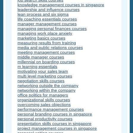
job search skills courses
knowledge management courses in singapore
leadership and influence courses
lean process and six sigma
life coaching essentials courses
manager management courses
managing personal finances courses
managing work place anxiety
marketing basics courses
measuring results from training
media and public relations courses
meeting management courses
middle manager courses
millennial on boarding courses
m learning essentials
motivating your sales team
multi level marketing courses
negotiation skills courses
networking outside the company
networking within the company
office politics for managers
organizational skills courses
overcoming sales objections
performance management courses
personal branding courses in singapore
personal productivity courses
presentation skills courses in singapore
project management courses in singapore