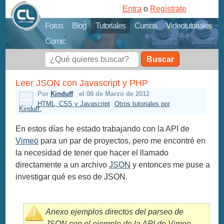
Entra
o
Registrate
Foros
Blog
Tutoriales
Cursos
Videotutoriales
Comic
Buscar
Leer JSON con Javascript y PHP
Por
Kinduff
el 08 de Marzo de 2012
HTML, CSS y Javascript
Otros tutoriales por
Kinduff.
En estos días he estado trabajando con la API de
Vimeo
para un par de proyectos, pero me encontré en
la necesidad de tener que hacer el llamado
directamente a un archivo
JSON
y entonces me puse a
investigar qué es eso de JSON.
Anexo ejemplos directos del parseo de
JSON con el ejemplo de la API de Vimeo,