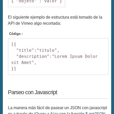
{ "objeto" : valor }
El siguiente ejemplo de estructura está tomado de la
API de Vimeo algo recortada:
Código :
[{

  "title":"titulo",

  "description":"Lorem Ipsum Dolor 
sit Amet",

}]
Parseo con Javascript
La manera más fácil de pasear un JSON con javascript
es a través de
jQuery
+
Ajax
con la función
$.getJSON