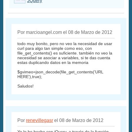
JQuery
Por marcioangel.com el 08 de Marzo de 2012
todo muy bonito, pero no veo la necesidad de usar
curl para algo tan simple como eso, con
file_get_contents() es suficiente. también no veo la
necesidad se asociar a variables, si te das cuenta
estas duplicando datos en la memoria
$gvimeo=json_decode(file_get_contents('URL
HERE'),true);
Saludos!
Por
renevillegasr
el 08 de Marzo de 2012
Yo lo he hecho con jQuery, a través de la función