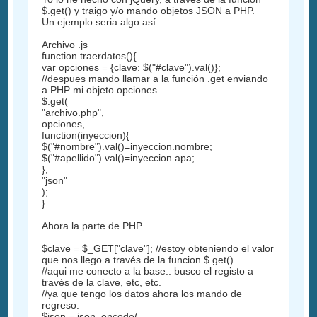
$.get() y traigo y/o mando objetos JSON a PHP.
Un ejemplo seria algo así:
Archivo .js
function traerdatos(){
var opciones = {clave: $("#clave").val()};
//despues mando llamar a la función .get enviando
a PHP mi objeto opciones.
$.get(
"archivo.php",
opciones,
function(inyeccion){
$("#nombre").val()=inyeccion.nombre;
$("#apellido").val()=inyeccion.apa;
},
"json"
);
}
Ahora la parte de PHP.
$clave = $_GET["clave"]; //estoy obteniendo el valor
que nos llego a través de la funcion $.get()
//aqui me conecto a la base.. busco el registo a
través de la clave, etc, etc.
//ya que tengo los datos ahora los mando de
regreso.
$json = json_encode(