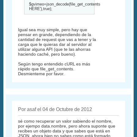
$gvimeo=json_decode(file_get_contents('URL
HERE'),true);
Igual sea muy simple, pero hay que
pensar en grande, dependiendo de la
cantidad de request que vas a tener y la
carga que le quieras dar al servidor al
utilizar alguna API (que te las ahorras
haciendo caché, pero bueno).
Según tengo entendido cURL es más
rápido que file_get_contents.
Desmienteme por favor.
Por asaf el 04 de Octubre de 2012
sé como recuperar un valor sabiendo el nombre,
por ejempo data.nombre, pero ahora suponte que
recibes un objeto data y que sabes que está en
JSON, ahora bien no sabes como está formado.