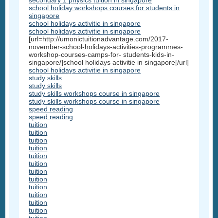
secondary 1 physics tuition in singapore
school holiday workshops courses for students in
singapore
school holidays activitie in singapore
school holidays activitie in singapore
[url=http://umonictuitionadvantage.com/2017-
november-school-holidays-activities-programmes-
workshop-courses-camps-for- students-kids-in-
singapore/]school holidays activitie in singapore[/url]
school holidays activitie in singapore
study skills
study skills
study skills workshops course in singapore
study skills workshops course in singapore
speed reading
speed reading
tuition
tuition
tuition
tuition
tuition
tuition
tuition
tuition
tuition
tuition
tuition
tuition