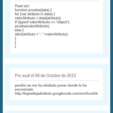
Pues así:
function prueba(data) {
for (var atributo in data) {
valorAtributo = data[atributo];
if (typeof valorAtributo == "object")
prueba(valorAtributo);
else {
alert(atributo + ': ' +valorAtributo);
}
}
}
Por asaf el 06 de Octubre de 2012
perdón se me ha olvidado poner donde lo he
encontrado:
http://bajoeltejadodezic.googlecode.com/svn/trunk/toJSONPar