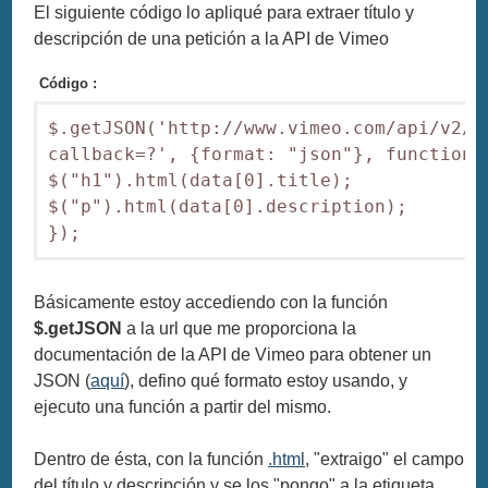
El siguiente código lo apliqué para extraer título y
descripción de una petición a la API de Vimeo
Código :
$.getJSON('http://www.vimeo.com/api/v2/v
callback=?', {format: "json"}, function(d
$("h1").html(data[0].title); 

$("p").html(data[0].description); 

});
Básicamente estoy accediendo con la función
$.getJSON
a la url que me proporciona la
documentación de la API de Vimeo para obtener un
JSON (
aquí
), defino qué formato estoy usando, y
ejecuto una función a partir del mismo.
Dentro de ésta, con la función
.html
, "extraigo" el campo
del título y descripción y se los "pongo" a la etiqueta