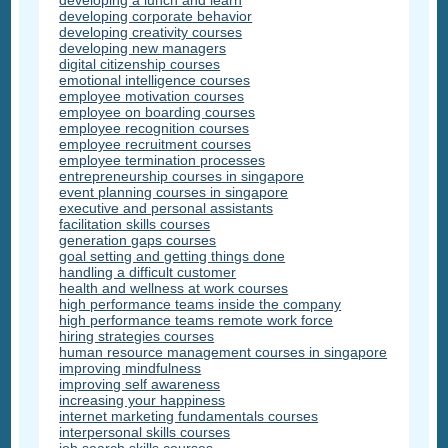
developing a lunch and learn
developing corporate behavior
developing creativity courses
developing new managers
digital citizenship courses
emotional intelligence courses
employee motivation courses
employee on boarding courses
employee recognition courses
employee recruitment courses
employee termination processes
entrepreneurship courses in singapore
event planning courses in singapore
executive and personal assistants
facilitation skills courses
generation gaps courses
goal setting and getting things done
handling a difficult customer
health and wellness at work courses
high performance teams inside the company
high performance teams remote work force
hiring strategies courses
human resource management courses in singapore
improving mindfulness
improving self awareness
increasing your happiness
internet marketing fundamentals courses
interpersonal skills courses