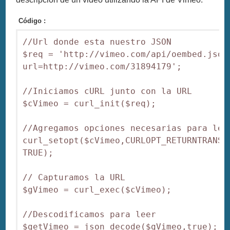
Código :
//Url donde esta nuestro JSON

$req = 'http://vimeo.com/api/oembed.json
url=http://vimeo.com/31894179';

//Iniciamos cURL junto con la URL

$cVimeo = curl_init($req);

//Agregamos opciones necesarias para leer
curl_setopt($cVimeo,CURLOPT_RETURNTRANSFE
TRUE);

// Capturamos la URL

$gVimeo = curl_exec($cVimeo);

//Descodificamos para leer

$getVimeo = json_decode($gVimeo,true);
