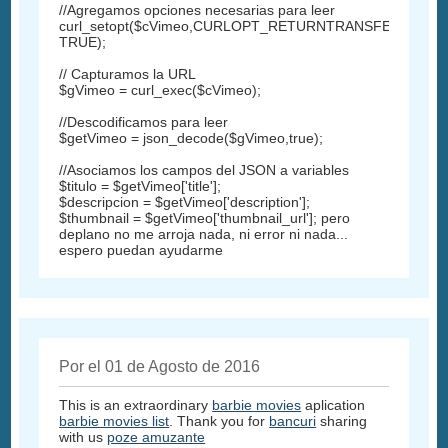
//Agregamos opciones necesarias para leer
curl_setopt($cVimeo,CURLOPT_RETURNTRANSFER,
TRUE);
// Capturamos la URL
$gVimeo = curl_exec($cVimeo);
//Descodificamos para leer
$getVimeo = json_decode($gVimeo,true);
//Asociamos los campos del JSON a variables
$titulo = $getVimeo['title'];
$descripcion = $getVimeo['description'];
$thumbnail = $getVimeo['thumbnail_url']; pero
deplano no me arroja nada, ni error ni nada...
espero puedan ayudarme
Por el 01 de Agosto de 2016
This is an extraordinary
barbie movies
aplication
barbie movies list
. Thank you for
bancuri
sharing
with us
poze amuzante