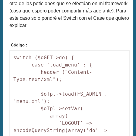
otra de las peticiones que se efectúan en mi framework
(cosa que espero poder compartir más adelante). Para
este caso sólo pondré el Switch con el Case que quiero
explicar:
Código :
switch ($oGET->do) {

      case 'load_menu' : {

         header ("Content-
Type:text/xml");

         $oTpl->load(FS_ADMIN . 
'menu.xml');

         $oTpl->setVar(

            array(

               'LOGOUT' => 
encodeQueryString(array('do' => 