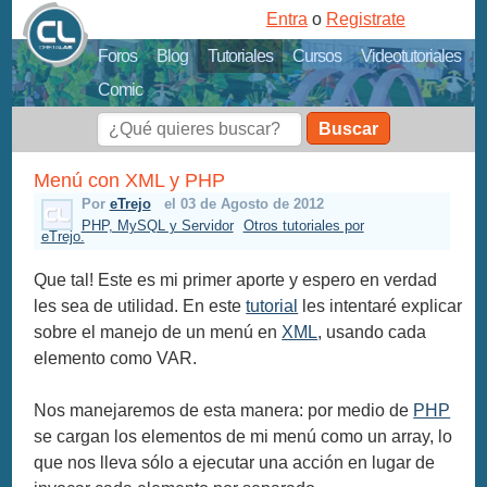
Entra
o
Registrate
Foros
Blog
Tutoriales
Cursos
Videotutoriales
Comic
Buscar
Menú con XML y PHP
Por
eTrejo
el 03 de Agosto de 2012
PHP, MySQL y Servidor
Otros tutoriales por
eTrejo.
Que tal! Este es mi primer aporte y espero en verdad
les sea de utilidad. En este
tutorial
les intentaré explicar
sobre el manejo de un menú en
XML
, usando cada
elemento como VAR.
Nos manejaremos de esta manera: por medio de
PHP
se cargan los elementos de mi menú como un array, lo
que nos lleva sólo a ejecutar una acción en lugar de