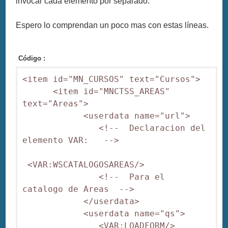
invocar cada elemento por separado.
Espero lo comprendan un poco mas con estas líneas.
Código :
<item id="MN_CURSOS" text="Cursos">

      <item id="MNCTSS_AREAS" 
text="Areas">

            <userdata name="url">

               <!--  Declaracion del 
elemento VAR:   -->

 <VAR:WSCATALOGOSAREAS/> 

               <!--  Para el 
catalogo de Areas  -->

            </userdata>

            <userdata name="qs">

               <VAR:LOADFORM/>
