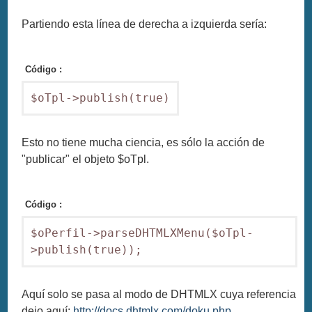
Partiendo esta línea de derecha a izquierda sería:
Código :
$oTpl->publish(true)
Esto no tiene mucha ciencia, es sólo la acción de
"publicar" el objeto $oTpl.
Código :
$oPerfil->parseDHTMLXMenu($oTpl-
>publish(true));
Aquí solo se pasa al modo de DHTMLX cuya referencia
dejo aquí:
http://docs.dhtmlx.com/doku.php