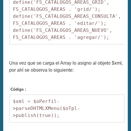
define('FS_CATALOGOS_AREAS_GRID', 
FS_CATALOGOS_AREAS . 'grid/');

define('FS_CATALOGOS_AREAS_CONSULTA', 
FS_CATALOGOS_AREAS . 'editar/');

define('FS_CATALOGOS_AREAS_NUEVO', 
Una vez que se carga el Array lo asigno al objeto $xml,
por ahí se observa lo siguiente:
Código :
$xml = $oPerfil-
>parseDHTMLXMenu($oTpl-
>publish(true));