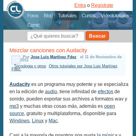
Entra
o
Registrate
Foros
Blog
Tutoriales
Cursos
Videotutoriales
Comic
Buscar
Mezclar canciones con Audacity
Por
Jose Luis Martínez Fdez
el 11 de Noviembre de
2011
Tecnologia y otros
Otros tutoriales por Jose Luis Martínez
Fdez.
Audacity
es un programa muy potente y se especializa
en la edición de
audio
, tiene infinidad de
efectos
de
sonido, pueden exportar sus archivos a formatos wav y
mp3
y muchas otras cosas más, además es
open
source
, gratuito y multiplataforma, disponible para
Windows
,
Linux
y
Mac
.
Casi a la mayoría de nosotros nos gusta la
música
y