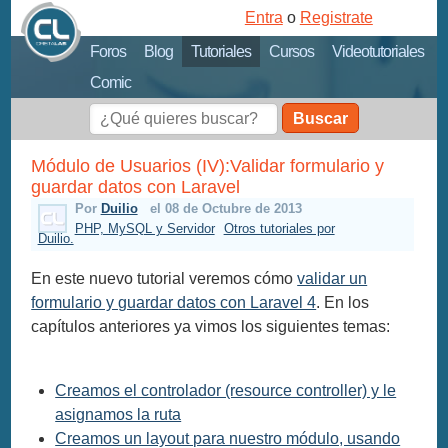
Entra
o
Registrate
Foros
Blog
Tutoriales
Cursos
Videotutoriales
Comic
Buscar
Módulo de Usuarios (IV):Validar formulario y
guardar datos con Laravel
Por
Duilio
el 08 de Octubre de 2013
PHP, MySQL y Servidor
Otros tutoriales por
Duilio.
En este nuevo tutorial veremos cómo
validar un
formulario y guardar datos con Laravel 4
. En los
capítulos anteriores ya vimos los siguientes temas:
Creamos el controlador (resource controller) y le
asignamos la ruta
Creamos un layout para nuestro módulo, usando