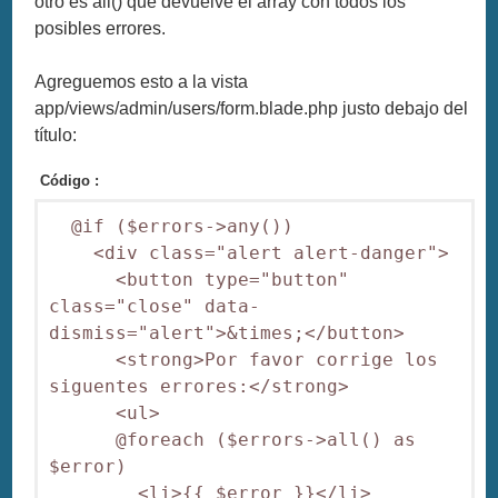
otro es all() que devuelve el array con todos los
posibles errores.
Agreguemos esto a la vista
app/views/admin/users/form.blade.php justo debajo del
título:
Código :
  @if ($errors->any())

    <div class="alert alert-danger">

      <button type="button" 
class="close" data-
dismiss="alert">&times;</button>

      <strong>Por favor corrige los 
siguentes errores:</strong>

      <ul>

      @foreach ($errors->all() as 
$error)

        <li>{{ $error }}</li>
